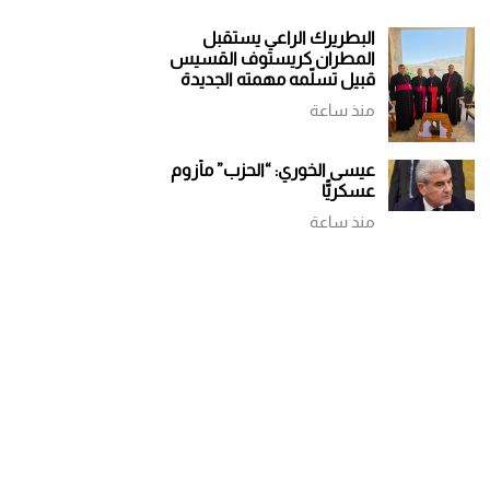
البطريرك الراعي يستقبل
المطران كريستوف القسيس
قبيل تسلّمه مهمته الجديدة
منذ ساعة
عيسى الخوري: “الحزب” مأزوم
عسكريًّا
منذ ساعة