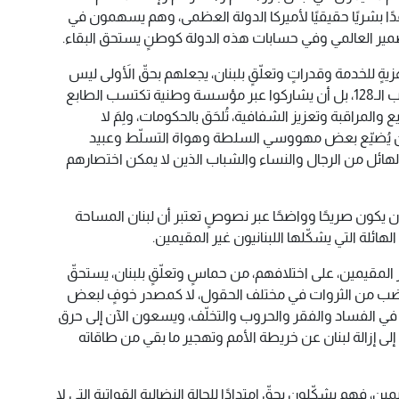
افدًا بشريًا حقيقيًا لأميركا الدولة العظمى، وهم يسهمون في
ضمير العالمي وفي حسابات هذه الدولة كوطنٍ يستحق البقاء.
زيةٍ للخدمة وقدراتٍ وتعلّقٍ بلبنان، يجعلهم بحقّ الأَولى ليس
فقط في المشاركة في الانتخابات للنواب الـ128، بل أن يشاركوا عبر مؤسسة وطنية تكتسب الطابع
 والمراقبة وتعزيز الشفافية، تُلحَق بالحكومات، ولِمَ لا
ن يُضيّع بعض مهووسي السلطة وهواة التسلّط وعبيد
 الهائل من الرجال والنساء والشباب الذين لا يمكن اختصارهم
أن يكون صريحًا وواضحًا عبر نصوصٍ تعتبر أن لبنان المساحة
هائلة التي يشكّلها اللبنانيون غير المقيمين.
غير المقيمين، على اختلافهم، من حماسٍ وتعلّقٍ بلبنان، يستحقّ
 ينضب من الثروات في مختلف الحقول، لا كمصدر خوفٍ لبعض
ي الفساد والفقر والحروب والتخلّف، ويسعون الآن إلى حرق
لى إزالة لبنان عن خريطة الأمم وتهجير ما بقي من طاقاته
قيمين، فهم يشكّلون بحقّ امتدادًا للحالة النضالية القواتية التي لا