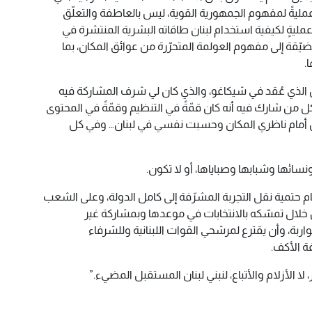
عمليةً لمفهوم الجمهورية القوية، ليس بالعاطفة والتعلّق
مليةٍ لكيفية استخدام لبنان طاقاته البشرية المنتشرة في
لضيّقة إلى مفهوم العولمة المتحرّرة من عوائق المكان، بما
.
 الذي عُقد في شيكاغو، والذي كان لي شرف المشاركة فيه
كل من شارك فيه أنه كان قمّةً في التنظيم وقمّةً في المحتوى
ن أمام ناظري المكان وحسبت نفسي في لبنان… وفي كل
ونسائها وشبابها وصباياها، أو لا تكون.
مام حتمية نقل التجربة المشرّفة إلى كامل الدولة، وعلى الشعب
من خلال تمسّكه بالانتخابات في موعدها وبمشاركة غير
اربة، وأن يقترع لمرشحي القوات اللبنانية وللشرفاء
ة الأكف.
، لا الأزلام والأتباع، لنبني لبنان المستقبل المضيء.”