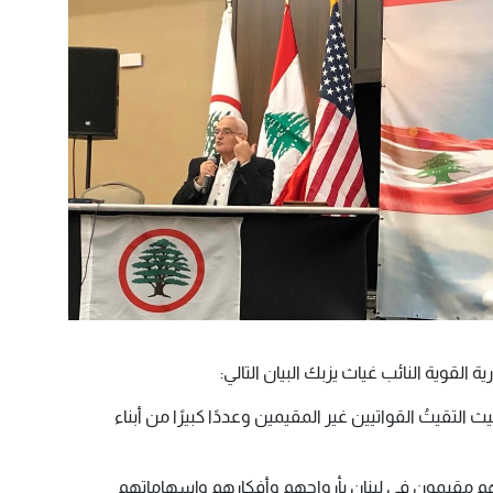
لقوية النائب غياث يزبك البيان التالي:
التقيتُ القواتيين غير المقيمين وعددًا كبيرًا من أبناء
مين هم مقيمون في لبنان بأرواحهم وأفكارهم وإسهاماتهم