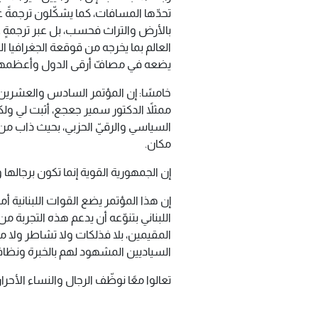
تحدّها المسافات، كما يشكّلون ترجمةً 
بالأرض والتراث فحسب، بل عبر ترجمةٍ ع
العالم بما يخرجه من قوقعة الجغرافيا ا
يضعه في مصافّ أرقى الدول وأعظمها
خامسًا: إن المؤتمر السادس والعشرين
ممثلاً الدكتور سمير جعجع، أثبت لي ول
السياسي والرقيّ الحزبي، بحيث ذاب م
مكان.
إن الجمهورية القوية إنما تكون برجالها 
إن هذا المؤتمر يضع القوات اللبنانية أ
اللبناني بتنوّعه أن يدعم هذه التجربة 
المقيمين، بلا فذلكات ولا تشاطر ولا مو
السياديين المشهود لهم بالخبرة ونظاف
تعالوا معًا نوظّف الرجال والنساء الأحرار