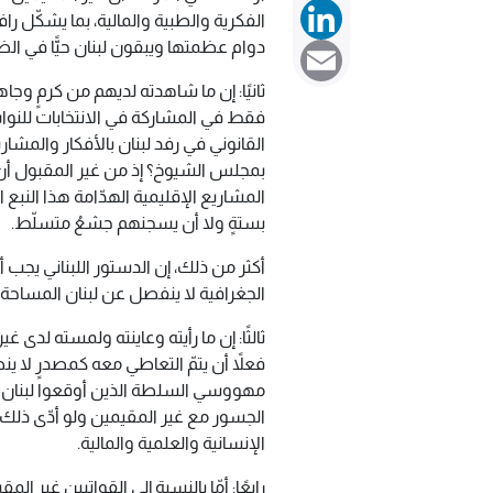
LinkedIn
الفكرية والطبية والمالية، بما يشكّل ر
دوام عظمتها ويبقون لبنان حيًّا في ال
Email
ثانيًا: إن ما شاهدته لديهم من كرمٍ وجاه
القانوني في رفد لبنان بالأفكار والمشاريع
بمجلس الشيوخ؟ إذ من غير المقبول أ
المشاريع الإقليمية الهدّامة هذا النبع
بستةٍ ولا أن يسجنهم جشعُ متسلّط.
أكثر من ذلك، إن الدستور اللبناني يجب 
الجغرافية لا ينفصل عن لبنان المساحة ال
ثالثًا: إن ما رأيته وعاينته ولمسته لدى 
فعلاً أن يتمّ التعاطي معه كمصدرٍ لا
مهووسي السلطة الذين أوقعوا لبنان ف
الجسور مع غير المقيمين ولو أدّى ذلك إ
الإنسانية والعلمية والمالية.
رابعًا: أمّا بالنسبة إلى القواتيين غير الم