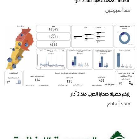
‏"الصّحة": 4328 شهيدًا منذ 2 آذار!
منذ أسبوعين
إليكم حصيلة ضحايا الحرب منذ 2 آذار
منذ 3 أسابيع