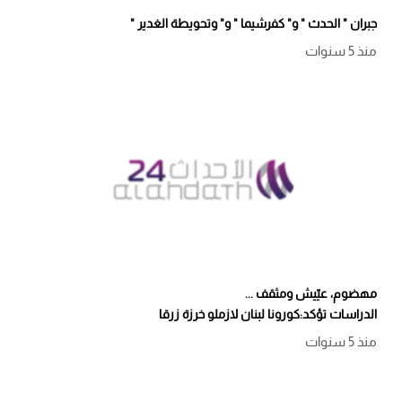
جبران " الحدث " و" كفرشيما " و" وتحويطة الغدير "
منذ 5 سنوات
مهضوم، عيّيش ومثقف ...
الدراسات تؤكد:كورونا لبنان لازملو خرزة زرقا
منذ 5 سنوات