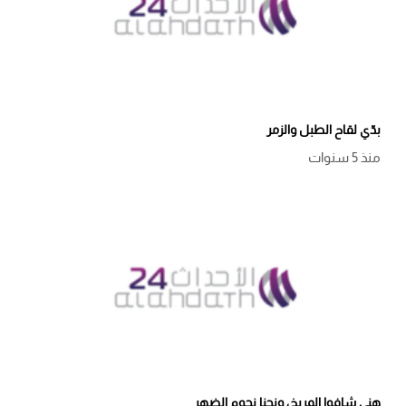
بدّي لقاح الطبل والزمر
منذ 5 سنوات
هني شافوا المريخ، ونحنا نجوم الضهر