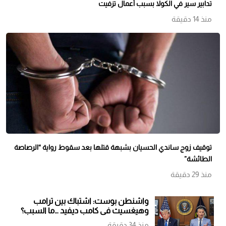
تدابير سير في الكولا بسبب أعمال تزفيت
منذ 14 دقيقة
توقيف زوج ساندي الحسيان بشبهة قتلها بعد سقوط رواية “الرصاصة
الطائشة”
منذ 29 دقيقة
واشنطن بوست: اشتباك بين ترامب
وهيغسيث في كامب ديفيد …ما السبب؟
منذ 34 دقيقة