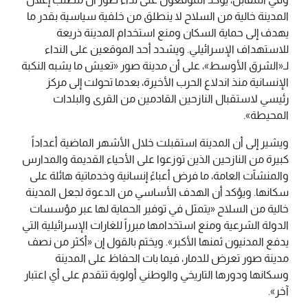
المدينة خالية من السلاح لا ينطلق من خلفية سياسية بقدر ما
يهدف إلى حماية السكان ومنع استخدام المدينة ذريعة
للاستهداف الإسرائيلي. ويشدد أحد الموقعين على النداء
لـ«الشرق الأوسط»، على أن مدينة صور «تعيش ما يشبه النكبة
الإنسانية منذ اندلاع الحرب الأخيرة، بعدما تحولت إلى مركز
رئيسي لاستقبال النازحين القادمين من القرى والبلدات
المحيطة».
ويشير إلى أن المدينة استقبلت خلال الأشهر الماضية أعداداً
كبيرة من النازحين الذين توزعوا على الأحياء القديمة والمدارس
والمنشآت العامة، ما فرض أعباءً إنسانية وخدماتية هائلة على
سكانها. ويؤكد أن الهدف الأساسي من الدعوة لجعل المدينة
خالية من السلاح «يتمثل في توفير الحماية لها عبر مؤسسات
الدولة الشرعية ومنع استخدامها مبرراً للغارات الإسرائيلية التي
يدفع المدنيون ثمنها الأكبر». ويختم بالقول إن «أكثر من نصف
مدينة صور تعرض للدمار، فيما بات الحفاظ على المدينة
وسكانها ودورها التاريخي والوطني أولوية تتقدم على أي اعتبار
آخر».