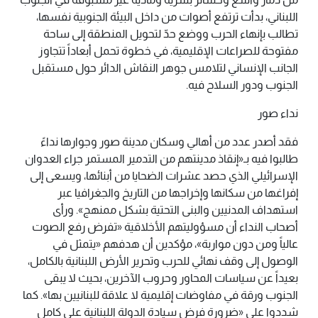
اللبناني، بدأت ترتفع أصوات من داخل البيئة الجنوبية نفسها،
تطالب بإنهاء الحرب ووضع حدّ لتحويل المنطقة إلى ساحة
مفتوحة للصراعات الإقليمية، في خطوة تحمل أبعاداً تتجاوز
الجانب الإنساني لتلامس جوهر النقاش الدائر حول مستقبل
الجنوب ودور السلاح فيه.
نداء صور
فقد أصدر عدد من أهالي وسكان مدينة صور وجوارها نداءً
طالبوا فيه بـ«إنقاذ مدينتهم من التدمير المستمر جراء العدوان
الإسرائيلي الذي حصد عشرات الضحايا من أبنائها، ويسعى إلى
إفراغها من سكانها وإخراجها من التاريخ والجغرافيا عبر
استهداف المدنيين والبنى التحتية بشكل ممنهج». ورأى
أصحاب النداء أن مسؤوليتهم الأخلاقية «تفرض رفع الصوت
عالياً ومن دون مواربة»، مؤكدين أن هدفهم «يتمثل في
الوصول إلى وقف نهائي للحرب وتحرير الأرض اللبنانية بالكامل،
بعيداً عن سياسات المحاور وحروب الآخرين، بحيث لا يبقى
الجنوب ورقة في مفاوضات إقليمية لا علاقة للبنانيين بها». كما
شددوا على «ضرورة فرض سيادة الدولة اللبنانية على كامل