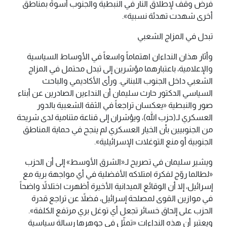
فرض وقف لإطلاق النار في النبطية والجنوب أسوةً بمناطق
أخرى شهدت تهدئة نسبية».
تبدل في المزاج الشعبي
وأثار هذان النداءان اهتماماً واسعاً في الأوساط السياسية
والإعلامية، باعتبارهما مؤشرين إلى تبدل محتمل في المزاج
الشعبي داخل الجنوب اللبناني. ورأى الأكاديمي والباحث
السياسي الدكتور حارث سليمان أن النداءين الصادرين عن أبناء
صور والنبطية «يعكسان تراجعاً في الثقة الشعبية بالدور
العسكري لـ(حزب الله)، ويؤشران إلى قناعة متنامية لدى شريحة
من الجنوبيين بأن الخيار العسكري لم ينجح في حماية المناطق
الجنوبية أو منع التوغلات الإسرائيلية».
ويشير سليمان في تصريح لـ«الشرق الأوسط» إلى أن الحزب
«لطالما روّج لفكرة امتلاكه الأفضلية في أي مواجهة برية مع
إسرائيل، إلا أن الوقائع الميدانية الأخيرة أظهرت اختلالاً واضحاً
في موازين القوى لمصلحة إسرائيل، فضلاً عن تراجع قدرة
الحزب على إلحاق خسائر تجعل أي توغل بري مرتفع الكلفة».
ويعتبر أن هذه النداءات «تمثّل في جوهرها رسالة سياسية