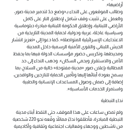
أراضيها».
وطالب الموقعون على النداء بـ«وضع حدّ لتدمير مدينة صور،
والعمل على تثبيت وقف شامل لإطلاق النار على كامل
الأراضي اللبنانية، وإطلاق الحكومة اللبنانية مبادرة دبلوماسية
وسياسية عاجلة، عربية ودولية، لحماية المدينة التاريخية من
الاعتداءات الإسرائيلية المتواصلة». كما دعوا إلى «تعزيز انتشار
الجيش اللبناني والقوى الأمنية الرسمية داخل المدينة
ومحيطها، وتكريس حضور مؤسسات الدولة فيها بما يحفظ
الأمن والاستقرار ويحمي السكان». وذهب النداء إلى حد
المطالبة بإعلان صور «مدينة مفتوحة» خالية من السلاح، بما
يسمح بعودة أبنائها إليها وتأمين الحماية للنازحين والوافدين،
إضافة إلى ضمان وصول المساعدات الإنسانية والطبية
واستمرار الخدمات الأساسية».
نداء النبطية
ولم تمضِ ساعات على هذا الموقف، حتى التقط أبناء مدينة
النبطية المبادرة، فأطلقوا نداءً مماثلاً وقّعه نحو 220 شخصية
من ناشطين ووجهاء وفعاليات اجتماعية وثقافية وأكاديمية