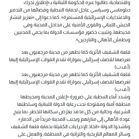
واقتصادية، طالبوا عبره الحكومة اللبنانية بـ«إطلاق تحرك
دبلوماسي وسياسي عاجل لحماية النبطية وقضائها من التدمير
والاعتداءات الإسرائيلية المستمرة». كما دعوا إلى «تعزيز انتشار
الجيش اللبناني والقوى الأمنية على مداخل المدينة وفي
محيطها، وتثبيت حضور مؤسسات الدولة بما يحمي المدنيين
ويطمئن الأهالي والنازحين».
قلعة الشقيف الأثرية كما تظهر من مدينة مرجعيون بعد
تعرضها لقصف إسرائيلي بموازاة تقدم القوات الإسرائيلية إليها
(أ.ف.ب)
قلعة الشقيف الأثرية كما تظهر من مدينة مرجعيون بعد
تعرضها لقصف إسرائيلي بموازاة تقدم القوات الإسرائيلية إليها
(أ.ف.ب)
وشدد أبناء النبطية على ضرورة «إعلان المدينة ومحيطها
منطقة آمنة ومفتوحة تحت رعاية الدولة اللبنانية وسلطتها
الشرعية، وخالية من كل ما قد يعرّض سكانها للخطر، بما يتيح
عودة الأهالي إلى منازلهم ويجنب المدينة مزيداً من الدمار».
وناشدوا الدولة «اتخاذ الإجراءات الكفيلة بحماية قلعة الشقيف
وسائر المعالم التاريخية والتراثية في المنطقة، والعمل على