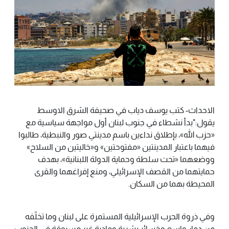
الاحداث- كتب يوسف دياب في صحيفة الشرق الاوسط
يقول:"بدأ نشطاء في جنوب لبنان أول مواجهة سياسية مع
«حزب الله»، بإطلاق نداءين باسم مدينتي صور والنبطية، طالبوا
فيهما باعتبار المدينتين «مفتوحتين» و«خاليتين من السلاح»
ووضعهما «تحت سلطة وحماية الدولة اللبنانية»، بهدف
حمايتهما من القصف الإسرائيلي، ومنع إفراغهما والقرى
المحيطة بهما من السكان.
وفي ذروة الحرب الإسرائيلية المستمرة على لبنان وما تخلّفه
من دمار واسع وخسائر بشرية ومادية غير مسبوقة في الجنوب