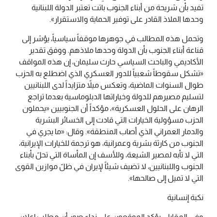
تفيد بأن شريحة من أبناء الجنوب باتت تعتبر الدولة اللبنانية
وحدها الملاذ القادر على توفير الحماية والاستقرار».
وتحمل هذه المطالب في جوهرها موقفاً سياسياً، يؤشر إلى
قناعة أبناء الجنوب بأن الدولة وحدها ملاذهم. ووفق تقدير
الأكاديمي والباحث السياسي حارث سليمان، إن هذه المواقف
«تشكل سقوطاً شعبياً للدور العسكري الذي اضطلع به الحزب
طوال السنوات الماضية، وتعكس ميلاً متزايداً لدى اللبنانيين
لتسليم مصيرهم للدولة وخياراتها الدبلوماسية بعدما تراجع
الرهان على الحلول العسكرية»، مؤكداً أن الجنوبيين «يحملون
الحزب مسؤولية الخيارات التي قادت إلى الخسائر البشرية
والدمار العمراني الذي أصاب المنطقة». وقال: «ما يجري في
الجنوب من كارثة بشرية وعمرانية، هو ترجمة للخيارات الإيرانية،
التي لا تأبه لمصير الشيعة، وللأسف إن المأساة التي تحلّ بأبناء
الجنوب واللبنانيين، لا تضيف شيئاً لإيران في ظلّ موازين القوى
التي لا تميل إلى صالحها».
نكبة إنسانية
وفي المقابل، يؤكد الموقعون على نداء صور أن مطلب إعلان