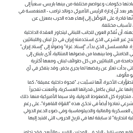
 قادتها حكومات وعواصم مختلفة من بينها باريس، سعياً إلى
ظهر بعد أنّ إدارة الرئيس الأميركي دونالد ترامب - المنغمسة في
نّها قادرة على التوصُّل إلى إنهاء هذه الحرب بمعزل عن
، لأسباب مختلفة.
ته، أن تُقدِّم العون للجانب اللبناني ليتجاوز العقدة الداخلية
غير الشرعي الذي استخدمته إيران في جرّ لبنان واللبنانيّين
. فالمسلسل الذي بدأ بـ "إسناد غزة" وصولاً إلى "إسناد إيران"
ي الخامنئي وما بينهما من فصولها المتتالية، أدّى بلبنان إلى
جامحة من اللبنانيّين من كل طوائف لبنان، ومعها أكثرية
تي بدأت تعبِّر عن رفضها لما يجري بخفر، وقد يتفجّر في أي
و مألوف.
وُّرات الأخيرة، أنّها تسبَّبت بـ "فجوة داخلية عميقة"، كما
نها على لبنان بكامل قدراتها العسكرية، وأمعنت تفجيراً
 متجاوزة كل الضغوط الدولية، ولا سيما الأميركية منها. ذلك
 الشرعي تمادوا أيضاً في تحدّي هذه "القوّة القاهرة"، على رغم
 العسكرية والمالية والديبلوماسية وفي ضوء الدعم الدولي
ملية انتحارية" لا سابقة لها في تاريخ الحروب التي اقتيد إليها
 ومستقبل البلد في المديَين القريب والأبعد، فقد تجاوز