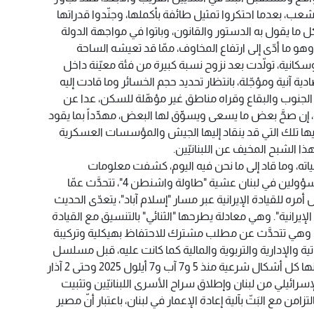
شعب، بعدما احتكروا تمثيل طائفة بأكملها، وجنّدوا قدراتها
 ما يقول به الدستور والقانون، وباتوا في مواجهة الدولة
و ما أدّى إلى ارتفاع المخاوف، ممّا قد تعيشه الساحة
وسكانية، تولّدت بعد نزوح نسبة كبيرة من فئة معيّنة داخل
 آنية ومؤجّلة، بانتظار تحديد حجم الخسائر وما قادت إليه
الجنوب والبقاع وقراه مناطق غير مؤهّلة للسكن، عدا عن
 إن صحَّ بعض ما يسعى ويسوِّق لها البعض، مهدِّداً بما يقود
فيها تلك التي قد ينقاد إليها الجيش والمؤسسات العسكرية
ا الشبح المخيف عن اللبنانيّين.
فياته، وما قاد إلى ما نحن فيه اليوم، كشفت معلومات
ديبلوماسية واستخبارية وصلت إلى المسؤولين في لبنان عشية "طاولة واشنطن 4"، تتحدَّث عمّا
مره للقيادة الإيرانية عبر مسار "إسلام آباد"، يتعدّى الحديث
لإيرانية". وهي معادلة يطرحها "الثنائي" بالتنسيق مع القيادة
. وهي تتحدَّث عن مطلب مشترك للاحتفاظ بهيكلية وتركيبة
تية والإدارية والتربوية والمالية كما كانت عليه، قبل مسلسل
القرارات الحكومية الأخيرة التي نزعت عنها كل أشكال شرعية منذ 5 و7 آب و7 أيلول 2025 وحتى 2 آذار
لانسحاب الإسرائيلي من لبنان وإطلاق سراح الأسرى اللبنانيّين وتثبيت
زامن مع البَتّ بآلية إعادة الإعمار في لبنان، باعتبار أنّ مصير