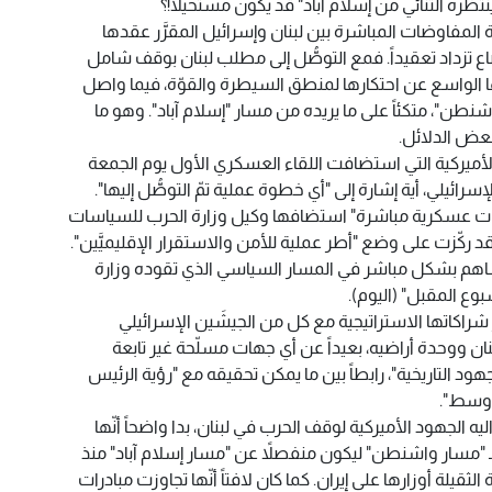
نتظره الثنائي من إسلام آباد" قد يكون مستحيلا!؟
المفاوضات المباشرة بين لبنان وإسرائيل المقرَّر عقدها
ضاع تزداد تعقيداً. فمع التوصُّل إلى مطلب لبنان بوقف شامل
حها الواسع عن احتكارها لمنطق السيطرة والقوّة، فيما واصل
نطن"، متكئاً على ما يريده من مسار "إسلام آباد". وهو ما
بعض الدلائل.
ب الأميركية التي استضافت اللقاء العسكري الأول يوم الجمعة
سرائيلي، أية إشارة إلى "أي خطوة عملية تمّ التوصُّل إليها".
دثات عسكرية مباشرة" استضافها وكيل وزارة الحرب للسياسات
"، وقد ركّزت على وضع "أطر عملية للأمن والاستقرار الإقليميَّين".
تساهم بشكل مباشر في المسار السياسي الذي تقوده وزارة
بوع المقبل" (اليوم).
شراكاتها الاستراتيجية مع كل من الجيشَين الإسرائيلي
بنان ووحدة أراضيه، بعيداً عن أي جهات مسلّحة غير تابعة
لجهود التاريخية"، رابطاً بين ما يمكن تحقيقه مع "رؤية الرئيس
أوسط".
ليه الجهود الأميركية لوقف الحرب في لبنان، بدا واضحاً أنّها
بـ "مسار واشنطن" ليكون منفصلاً عن "مسار إسلام آباد" منذ
لثقيلة أوزارها على إيران. كما كان لافتاً أنّها تجاوزت مبادرات