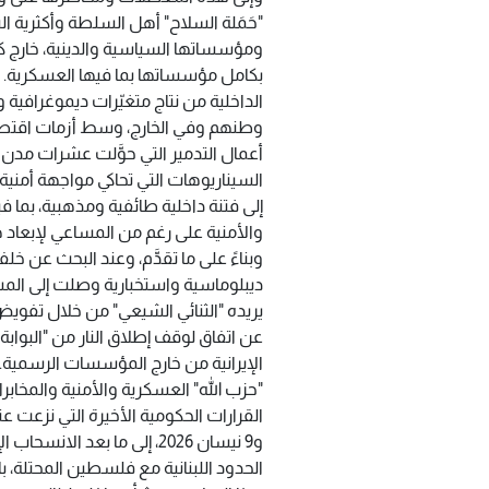
"حَمَلة السلاح" أهل السلطة وأكثرية ال
ومؤسساتها السياسية والدينية، خارج كل
بكامل مؤسساتها بما فيها العسكرية. وه
الداخلية من نتاج متغيّرات ديموغرافية 
وطنهم وفي الخارج، وسط أزمات اقتصادية
أعمال التدمير التي حوَّلت عشرات مدن 
السيناريوهات التي تحاكي مواجهة أمنية،
إلى فتنة داخلية طائفية ومذهبية، بما 
والأمنية على رغم من المساعي لإبعاد هذ
وبناءً على ما تقدَّم، وعند البحث عن خل
يريده "الثنائي الشيعي" من خلال تفويض أ
عن اتفاق لوقف إطلاق النار من "البوابة ا
الإيرانية من خارج المؤسسات الرسمية
"حزب الله" العسكرية والأمنية والمخابرا
و9 نيسان 2026، إلى ما بعد ا
الحدود اللبنانية مع فلسطين المحتلة، بالت