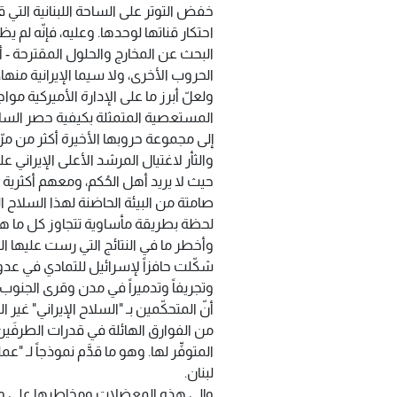
خفض التوتر على الساحة اللبنانية التي
احتكار قناتها لوحدها. وعليه، فإنّه لم ي
البحث عن المخارج والحلول المقترحة - أ
الحروب الأخرى، ولا سيما الإيرانية منها
ولعلّ أبرز ما على الإدارة الأميركية مواجه
المستعصية المتمثلة بكيفية حصر السلاح 
إلى مجموعة حروبها الأخيرة أكثر من مرّة
والثأر لاغتيال المرشد الأعلى الإيراني عل
حيث لا يريد أهل الحُكم، ومعهم أكثرية 
صامتة من البيئة الحاضنة لهذا السلاح ال
لحظة بطريقة مأساوية تتجاوز كل ما ه
وأخطر ما في النتائج التي رست عليها التط
شكّلت حافزاً لإسرائيل للتمادي في عدوا
وتجريفاً وتدميراً في مدن وقرى الجنوب،
أنّ المتحكّمين بـ "السلاح الإيراني" غير
من الفوارق الهائلة في قدرات الطرفَين
المتوفِّر لها. وهو ما قدَّم نموذجاً لـ "ع
لبنان.
وإلى هذه المعضلات ومخاطرها على واقع