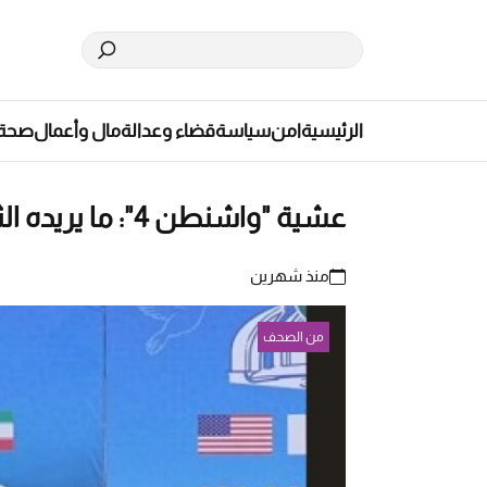
الرئيسية
امن
سياسة
قضاء وعدالة
مال وأعمال
صحة
عشية "واشنطن 4": ما يريده الثنائي من "إسلام آباد"!؟
منذ شهرين
من الصحف