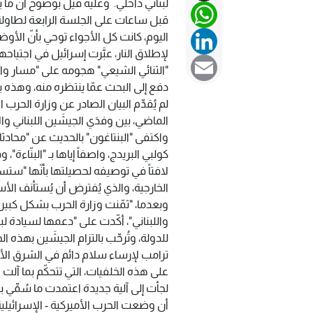
لبناني داخلي. وعليه قيل بوضوح أن ما ي
WhatsApp
قبل ساعات على الجلسة الرابعة لطاولة 
LinkedIn
اليوم، كانت كل الأجواء توحي بأنّ الأو
لإطلاق النار، عبَّرت إسرائيل في اجتيا
Email
"الثنائي الشيعي" هجومه على "مسار واش
دفع إلى البحث عمّا ينتظره منه، وهذه 
لم يُقدِّم البيان الصادر عن وزارة الحر
الماضي، بين وفدَي الجيشَين اللبناني والإ
واكتفى "البنتاغون" بالحديث عن "محا
كولبي البريدج، واصفاً إياها بـ "البنّاءة
لافتاً في توصيفه لحصيلتها بأنّها "س
الخارجية، والذي يُفترض أن يُستأنف الأس
وبعدما، "ثمّنت وزارة الحرب بشكل كبير 
واللبناني"، أكّدت على "دعمها لسيادة ل
للدولة، وتُرحِّب بالتزام الجيشَين بهذه ا
ترامب لإرساء سلام دائم في الشرق ال
على هذه الخلفيات، التي تتحكّم بما آلت ا
لجأت إلى آلية جديدة اعتمدت ما سُمِّي 
أن وضعت الحرب الأميركية - الإسرائيلية ا