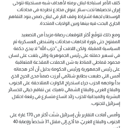
كلف الأمر استباحة لبنان برمته لأهداف شبه مستحيلة تتوخى
إيران تحصيلها تحت ستار عنوان مخادع تطرحه في محادثات
الوسطاء لجهة اشتراط وقف النار في لبنان ضمن بنود التفاهم
الجاري البحث فيه بينها وبين الولايات المتحدة.
ومع ذلك تتوقّع أكثر التوقعات رصانة مزيداً من التصعيد
المفتوح حتى بلورة اتجاهات محادثات واشنطن العسكرية ثم
السياسية المقبلة. ولكن اللافت أن "حزب الله" لا يبدي حكمة
في تسعير حملته على رئيس الجموهرية والتي بلغت على لسان
محمود قماطي المناط به شن الحملات المقذعة المتعاقبة
على رئيس الجمهورية ورئيس الحكومة بدليل أن آخر هجماته
أمس التي طبعت بطابع شتائمي أبرزت ضمناً مدى الحرج الذي
بدأ يواجهه الحزب جراء استدراج الكوارث المتلاحقة على الجنوب
والبقاع الغربي والبقاع الشمالي ناهيك عن تفاقم خيالي للخسائر
البشرية والميدانية للحزب زائد اتساع متسارع في رقعة احتلال
إسرائيل للجنوب.
وأمس أفادت التقارير بأن إسرائيل شنّت أكثر من 170 غارة على
الجنوب والبقاع الغربيّ، ما أدّى إلى مقتل 31 شخصاً وإصابة 40