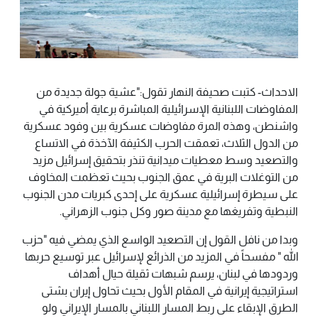
الاحداث- كتبت صحيفة النهار تقول:"عشية جولة جديدة من
المفاوضات اللبنانية الإسرائيلية المباشرة برعاية أميركية في
واشنطن، وهذه المرة مفاوضات عسكرية بين وفود عسكرية
من الدول الثلاث، تعمقت الحرب الكثيفة الآخذة في الاتساع
والتصعيد وسط معطيات ميدانية تنذر بتحقيق إسرائيل مزيد
من التوغلات البرية في عمق الجنوب بحيث تعظمت المخاوف
على سيطرة إسرائيلية عسكرية على إحدى كبريات مدن الجنوب
النبطية وتفريغها مع مدينة صور وكل جنوب الزهراني.
وبدا من نافل القول إن التصعيد الواسع الذي يمضي فيه "حزب
الله " مفسحاً في المزيد من الذرائع لإسرائيل عبر توسيع حربها
وردودها في لبنان، يرسم شبهات ثقيلة حيال أهداف
استراتيجية إيرانية في المقام الأول بحيث تحاول إيران بشتى
الطرق الإبقاء على ربط المسار اللبناني بالمسار الإيراني ولو