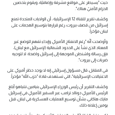
حيث "يسيطر على مواقع مشرفة وإضافيّة، ويقوم بتحصين
الحزام الأمنيّ هناك".
وكشف تقرير للقناة 12 الإسرائيلية ، أن الولايات المتحدة تمنع
إسرائيل من قصف بيروت، رغم قرارها بتوسيع الهجمات على
لبنان مؤخراً.
وأوضحت أنّه "رغم الانفتاح الأميركي وإبداء تفهم للوضع غير
المعتاد الذي نشأ على الحدود الشمالية (لإسرائيل مع لبنان)،
فإن رسالة واشنطن الموجهة إلى إسرائيل واضحة: لا لتوجيه
ضربات إلى بيروت".
في المقابل، قال مسؤول إسرائيلي إنه لا يوجد حظر أميركي على
الاغتيالات الإسرائيلية"، التي تستهدف قادة "حزب الله" مؤخراً.
وكشف التقرير أن رئيس الوزراء الإسرائيلي بنيامين نتنياهو أبلغ
الرئيس الأميركي دونالد ترامب عبر السفير الأميركي في إسرائيل
مايك هاكابي، بشأن توسيع العمليات العسكرية في لبنان، قبل
يومين إعلانه ذلك.