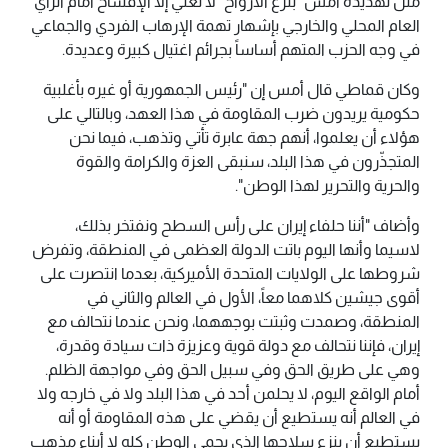
مثل تهديده أمس "بنزع الأرواح" لا تعني إلا الإفساح أمام الرأي
العام المحلي والخارجي بإشهار تهمة الإرهاب الفردي والجماعي
في وجه الحزب المتهم أساساً بجرائم اغتيال كبيرة وعديدة.
وكان قماطي قال أمس إن "رئيس الجمهورية أو غيره بأغلبية
حكومية يريدون ضرب المقاومة في هذا العهد، وبالتالي على
هؤلاء أن يعلموا، أنهم جهة عابرة تأتي وتذهب، فيما نحن
المتجذّرون في هذا البلد، سنبقى العزة والكرامة والقوة
والحرية والتحرير لهذا الوطن".
وأضاف "أننا حلفاء إيران على رأس السطح ونفتخر بذلك،
لاسيما وأنها اليوم باتت الدولة العظمى في المنطقة، وتفرض
شروطها على الولايات المتحدة الأميركية، بعدما انتصرت على
أقوى جيشين كلاهما معاً، الأول في العالم والثاني في
المنطقة، وصمدت وثبتت بوجههما، ونحن عندما نتحالف مع
إيران، فإننا نتحالف مع دولة قوية وعزيزة ذات سيادة وقدرة،
وهي على طريق الحق وفي سبيل الحق وفي مواجهة الظلم.
أمام الواقع اليوم، لا يحلمن أحد في هذا البلد ولا في خارجه ولا
في العالم أنه يستطيع أن يقضي على هذه المقاومة أو أنه
يستطيع أن ينزع سلاحها الذي يحمي الوطن كله لا أبناء مذهب