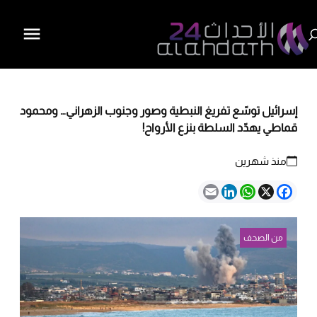
إسرائيل توسّع تفريغ النبطية وصور وجنوب الزهراني… ومحمود
قماطي يهدّد السلطة بنزع الأرواح!
منذ شهرين
Email
LinkedIn
WhatsApp
Facebook
X
من الصحف