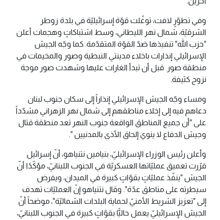
آخرين.
وفي تطوّرٍ لافت، توغّلت قوّة إسرائيليّة في بلدة زوطر
الشرقيّة، شمال نهر الليطاني، وسط اشتباكاتٍ وهجمات أعلن
"حزب الله" تنفيذها ضدّ القوّة المتقدّمة. كما وجّه الجيش
الإسرائيلي إنذارات باخلاء مدينتي النبطية وصور والمخيمات في
منطقة صور قبل أن تبدأ الغارات عليها وشهدت صور موجة
نزوح كثيفة.
ومساء وجّه الجيش الإسرائيلي إنذاراً إلى سكان جنوب لبنان
دعاهم فيه إلى إخلاء مناطقهم إلى شمال نهر الزهراني مشدّداً
على "أن جميع المناطق الواقعة جنوب النهر تعد منطقة قتال
وجيش الدفاع لا ينوي إلحاق الأذى بالمدنيين ".
وأعلن رئيس الوزراء الإسرائيليّ، بنيامين نتنياهو، أنّ إسرائيل
قرّرت تعميق عمليّاتها العسكريّة في الجنوب اللبنانيّ، مؤكّدًا أنّ
الجيش "ينفّذ عمليّاتٍ بقوّاتٍ كبيرة في الميدان، ويفرض
سيطرته على مناطق عدّة". وقال نتنياهو إنّ العمليّات تهدف
إلى "تعزيز الشريط الأمنيّ لحماية البلدات الشماليّة"، موضحاً أنّ
الجيش الإسرائيليّ يعمل حاليًّا بقوّاتٍ كبيرة في الجنوب اللبنانيّ،