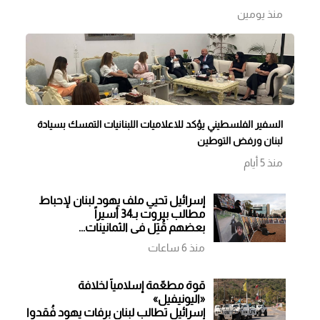
منذ يومين
السفير الفلسطيني يؤكد للاعلاميات اللبنانيات التمسك بسيادة
لبنان ورفض التوطين
منذ 5 أيام
إسرائيل تحيي ملف يهود لبنان لإحباط
مطالب بيروت بـ34 أسيراً
بعضهم قُتِل في الثمانينات...
واستنهاضه وُصف بـ«شروط تعجيزية»
منذ 6 ساعات
قوة مطعّمة إسلامياً لخلافة
«اليونيفيل»
إسرائيل تطالب لبنان برفات يهود فُقدوا