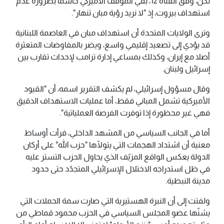
لكن، وفق القناة 12، بقي الموقف الأميركي حاسماً بضرورة عدم
استهداف بيروت، إذ "لا نريد رؤية مبان تنهار".
وترى الولايات المتحدة أن استهداف مبان في العاصمة اللبنانية
قد يؤدي إلى تصعيد إقليمي واسع، ويضر بالمفاوضات المتعثرة
أصلا مع إيران، وكذلك بمساعي إدارة ترامب لإحداث تقارب بين
إسرائيل ولبنان.
وقال مسؤول إسرائيلي، لم يكشف التقرير اسمه، أن "القيود
الأميركية تشمل المباني فقط، أما عمليات الاستهداف الدقيق
فهي غير محظورة إذا توفرت الفرصة العملياتية".
أما في الجانب السياسي من المشهد الداخلي، فرأت أوساط
معنية أن اشتداد الهجمات التي يتولّاها "حزب الله" على أركان
الدولة يعكس الواقع المزيّف الذي يحاول الحزب التستر عليه
في ظل استدراجه الاختلال الإسرائيلي المتجدّد حتى حدود
مدينة النبطية.
ولفتت إلى أن النبرة الهستيرية التي صارت سمة الحملات التي
يشنّها عضو المجلس السياسي في الحزب محمود قماطي من