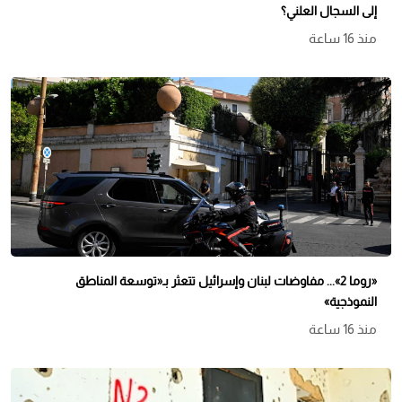
إلى السجال العلني؟
منذ 16 ساعة
«روما 2»... مفاوضات لبنان وإسرائيل تتعثر بـ«توسعة المناطق
النموذجية»
تل أبيب تضغط عسكرياً… ولا حسم بآلية التحقق والتفتيش
منذ 16 ساعة