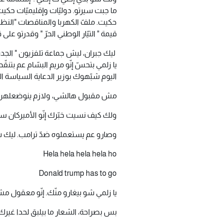
ما جبت سيرتو. دوليّات وإقليميّات حك
حكيت. ملفّ الكهربا والمناقصات "النظ
قيمة " التيّار الوطني الحرّ " وقدرتو ع
ليك جبران، ليش جماعة تلفزيون " الجد
يا زلمي بتحسّ إنّو مريم البسّام عم ب
اليوم شبّهوك بوزير الدعاية السياسة ال
مش مقبول هالشي، ولازم ينوضعلهن حد
ولك كيف نسيت خبّرك إنّو الأميركان سر
وصارو عم يستعملوه ضدّ ترامب. ليك ش
Hela hela hela hela ho
Donald trump has to go
يا زلمي شو بيغارو منّك. إنّو معقول مش
بس بصراحة، الشعار ما بيلبق لحدا غي