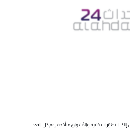
إلك. التطوّرات كتيرة والأشواق متأجّجة رغم كل البعد.