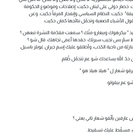
يت. حصار دولي على لبنان حكيت. إصلاحات وموضوع الحكومة
يفة" حكيت. النظام السياسي وإنفجار المرفأ حكيت. وعن
لى قول الأشياء الصعبة وتحمّل نتائجها كمان حكيت.
يد " بيكرهوك وبيغارو منّك ؟ سمعت مقدّمة النشرة تبعهن ؟
تنقّط سمّ بس تجيب سيرتك. حقدها أعمى تجاهك. قال شو ؟
نازيّة من ناحية الكذب، وأطلقو عليك إسم جبران غوبلز باسيل.
ّ. الله يساعدك شو عم تتحمّل ظُلم.
قو شعار ل " هيلا هيلا هو "
و عم بيقولو:
 عارفين يألّفو شعار تاني يعني ؟
رك. مسقّط عليك تسقيط.