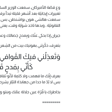
وع قصّة الأميركان، سمعت الوزير السابق
تغييرات إيجابيّة بعد أشهر قليلة تبدأ بر
سمعت هالشي هون بواشنطن، بس ما بخف
القانونيّة ، وبدها تاخد شويّة وقت، يعن
جبران إذا بحكي عنّك وبِمدح خِصالك وع
بتعرِف، ذكّرتني بهونيك بيت من الشِعر ل
وَتَعذِلُني فيكَ القَوافي
كَأَنّي بِمَدحٍ قَبلَ
بعرف إنّك ما فهمت ولا كلمِة لأنّو ثقا
بس لا بُدّ ما حدا من جهابذة التيّار يشر
بخاطرك يا قُرّة عين جلالة عمّك وبنتو وإل
=========