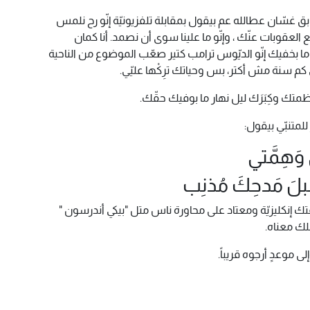
 غسّان عطالله عم بيقول بمقابلة تلفزيونيّة إنّو رح نلمس
فع العقوبات عنّك ، وإنّو ما علينا سوى أن نصمد. أنا كمان
يك إنّو الديّوس ترامب كتير صعّب الموضوع من الناحية
ي كم سنة مش أكتر، بس وحياتك ترِكْها عليّي.
ظمتك وكِبَرَك ليل نهار ما بوفيك حقّك.
لمتنبّي بيقول:
 وَهِمَّتي
 مَدحِكَ مُذنِب
فتك إنكليزيّة ومعتاد على محاورة ناس متل "بيكي أندرسون "
حلك معناه.
ى موعدٍ أرجوه قريباً.