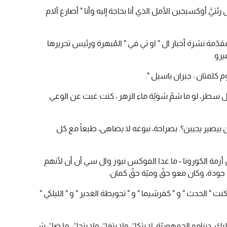
تيَّ أوكسيجين الأمل الذي أنا بحاجة إليه وأنا " أصارع آلام
مة نشرة أخبار ال " او تي في " المُبهرة ورئيس تحريرها
غيرو.
م كلمتان : جبران باسيل ".
ل سطر، لو ما شمّ شويّة ماء الزهر ، كنت غبت عن الوعي
بيصير يجيبن؟. بصراحة، نبوغه لا يضاهى، طبعاً مع كل
أزمة الكورونا - ما عدا الفوكس نيوز وال سي أن أن لأنهم
و جودة، وكان معو حقّ وميّة حقّ كمان.
 الحدث " و " كفرشيما " و " تحويطة الغدير " و " الليلكي "
، دينامو الجمهوريّة. لا بتكلّ ولا بتغلّ ولا بتحلّ. ما ضلّ شي