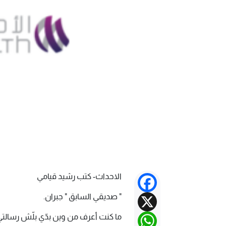
الاحداث- كتب رشيد قيامي
Facebook
X
" صديقي السابق " جبران.
WhatsApp
ما كنت أعرف من وين بدّي بلّش رسالتي 