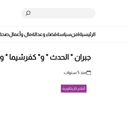
الرئيسية
امن
سياسة
قضاء وعدالة
مال وأعمال
صحة
جبران " الحدث " و" كفرشيما " و
منذ 5 سنوات
أقلام كاريكاتورية