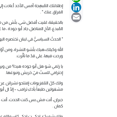
LinkedIn
إطلالتك المُبهِجة أمس الأحد أعادت إلى رئ
الفراق عنك " .
Email
بالحقيقة، لقيت أفضل شي، بلّش من مقدّ
المُبدع، الأخ المناضل جاد أبو جودة ، ما 
" الحدثُ السياسيُّ في لبنان تختصره اليو
الله وكيلك،هيك بلّشو النشرة، ومن أوّ
ورحت فيها، على قدّ ما تأثّرت.
يا زلمي شو هل أبو جوده هيدا؟ من وين 
إحترامي للستّ ميّ خريش ونبوغها.
ولك كلّ التلفزيونات إفتتحو نشراتن عن 
مشغولين طبعاً بآداء ترامب – إلّا ال أب
جبران، أنت مش بس كنت الحدث. أنت كنت "
كمان .
ولك شو بدّي إحكي ت إحكي ؟ إسمالله عليك