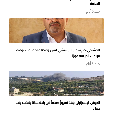
للحكمة
منذ 5 أيام
الحشيمي: دم سمير الترشيشي ليس رخيصًا والمطلوب توقيف
مرتكب الجريمة فورًا
منذ 6 أيام
الجيش الإسرائيلي ينفّذ تفجيراً ضخماً في بلدة حداثا بقضاء بنت
جبيل