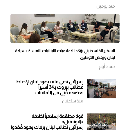
منذ يومين
السفير الفلسطيني يؤكد للاعلاميات اللبنانيات التمسك بسيادة
لبنان ورفض التوطين
منذ 5 أيام
إسرائيل تحيي ملف يهود لبنان لإحباط
مطالب بيروت بـ34 أسيراً
بعضهم قُتِل في الثمانينات...
واستنهاضه وُصف بـ«شروط تعجيزية»
منذ ساعتين
قوة مطعّمة إسلامياً لخلافة
«اليونيفيل»
إسرائيل تطالب لبنان برفات يهود فُقدوا