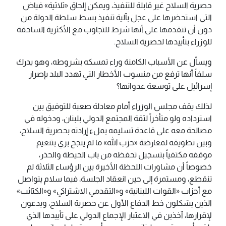
حصرية السلاح غير قابلة للتنفيذ، ويمكن إلحاق «ثلاثية» فياض
التي استحضرها على عجل بآلية تنفيذ بسط سلطة الدولة من
دون أن تتقدمها على أنها شرط للتجاوب مع الأكثرية الساحقة
للوزراء بتأييدها لحصرية السلاح.
ويسأل عن الأسباب الكامنة وراء تمسكه بشروطه، وهو يدرك
سلفاً أنها ترفع من منسوب الأخطار التي تهدد البلد بإصرار
إسرائيل على توسعة عدوانها؟
لذلك يقف مجلس الوزراء أمام معادلة صعبة للتوفيق بين
استرداده ولو متأخراً لثقة المجتمع الدولي بلبنان، ودخوله في
مصالحة معه على قاعدة تسليمه بملء إرادته بحصرية السلاح،
وبين تطويقه لمعارضة «حزب الله» ما لم ينجح بري بتنعيم
موقفه مكتفياً بتسجيل تحفظه من باب الحيطة والحذر،
خصوصاً أن مشاورات اللحظة الأخيرة بين الرؤساء الثلاثة لم
تنقطع، ومستمرة إلى حين انعقاد الجلسة، فيما سلام يتواصل
مع أحزاب «القوات اللبنانية» و«التقدمي الاشتراكي» و«الكتائب»
الذين يشكلون خط الدفاع الأول عن حصرية السلاح، ويدعون
لإقرارها، آخذين في الاعتبار الإجماع الدولي على تأييدها الذي