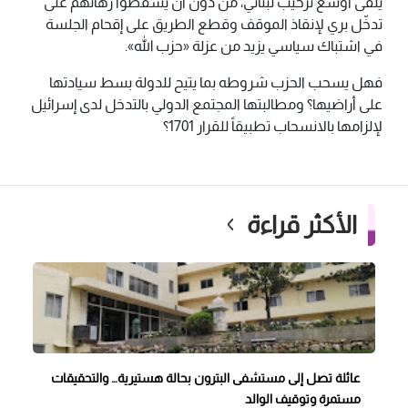
يلقى أوسع ترحيب لبناني، من دون أن يسقطوا رهانهم على
تدخّل بري لإنقاذ الموقف وقطع الطريق على إقحام الجلسة
في اشتباك سياسي يزيد من عزلة «حزب الله».
فهل يسحب الحزب شروطه بما يتيح للدولة بسط سيادتها
على أراضيها؟ ومطالبتها المجتمع الدولي بالتدخل لدى إسرائيل
لإلزامها بالانسحاب تطبيقاً للقرار 1701؟
الأكثر قراءة
عائلة تصل إلى مستشفى البترون بحالة هستيرية… والتحقيقات
مستمرة وتوقيف الوالد