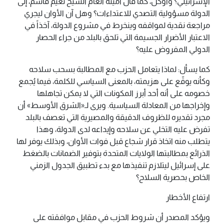
الإسرائيلي؟ وأوكل، كما قال أمينه العام الشيخ نعيم قاسم، إلى
الدولة مسؤولية التصدي للاعتداءات؟ وهل آن الأوان ليجري
مراجعة نقدية لمواقفه وينخرط في مشروع الدولة، آخذاً في
الاعتبار الأضرار الجسيمة التي تلحق بالبلد من جراء الحصار
الدولي المفروض عليه؟
كما يسأل: لماذا يتعامل الحزب مع المطالبة بسحب سلاحه
وكأنه يوقّع على هزيمته، بالمعنى السياسي للكلمة، فيما يُجمع
خصومه على أنه أحد أبرز المكونات التي لا يمكن تجاهلها
وإخراجها من المعادلة السياسية. ويرى لـ«الشرق الأوسط» أن
مجرد تقديره للظروف الدقيقة والمصيرية التي تعصف بالبلد
تفرض عليه التخلي عن سلاحه وإيداعه لدى الدولة، وهذا
يتطلب منه اتخاذ قرار شجاع قبل فوات الأوان، وبذلك يوفر لها
الذرائع بمطالبتها الولايات المتحدة بتوفير الضمانات بالضغط
على إسرائيل ليتلازم تنفيذها مع بدء تطبيق الجدول الزمني
الخاص بحصرية السلاح؟
ارتفاع الأخطار
ويؤكد المصدر أن شروط الحزب في مقابل موافقته على