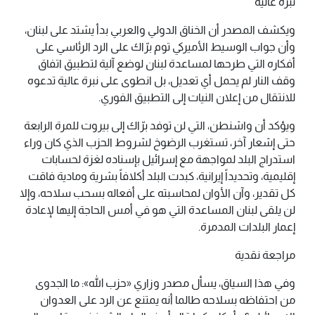
نبرة عالية
ويكشف المصدر أن الخناق الدولي والعربي بدأ يشتد على لبنان،
وأن جواب الوسيط الأميركي توم برّاك على الرد الرئاسي على
أفكاره التي طرحها لمساعدة لبنان لوضع آلية لتطبيق اتفاق
وقف النار لم يحمل أي تعديل، بل انطوى على نبرة عالية تدعوه
للانتقال من إعلان النيات إلى التطبيق الفوري.
ويؤكد أن واشنطن، التي لن توفد برّاك إلى بيروت للمرة الرابعة
حتى إشعار آخر، تستغرب الرضوخ لشروط الحزب الذي كان وراء
استدراج البلد لمواجهة مع إسرائيل بإسناده لغزة لحسابات
إقليمية، وتحديداً إيرانية، كبدت البلد أكلافاً بشرية ومادية فاقت
كل تقدير، وآن الأوان لمحاسبته على أفعاله بسحب سلاحه، وإلا
لن يلقى لبنان المساعدة التي هو في أمس الحاجة إليها لإعادة
إعمار البلدات المدمرة.
مراجعة نقدية
وفي هذا السياق، يسأل مصدر وزاري «حزب الله»: ما الجدوى
من احتفاظه بسلاحه طالما أنه يمتنع عن الرد على العدوان