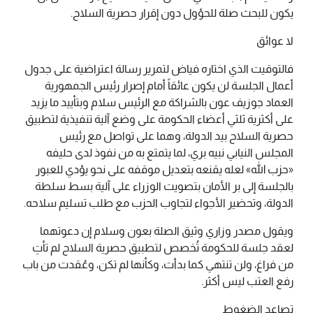
يكون للبحث صلة للحؤول دون إقرار حصرية السلاح.
لا عوائق
فالتوقيت الذي اختاره فياض لتمرير رسالة اعتراضية على جدول
أعمال الجلسة لن يكون عائقاً أمام إصرار رئيس الجمهورية
العماد جوزيف عون بالشراكة مع الرئيس سلام وبتأييد ما يزيد
على أكثرية ثلثي أعضاء الحكومة على وضع آلية تنفيذية لتطبيق
حصرية السلاح بيد الدولة، وهما على تواصل مع رئيس
المجلس النيابي نبيه بري، لما يتمتع به من نفوذ لدى حليفه
«حزب الله» لعله يقنعه بتعديل موقفه على نحو يؤدي للعبور
بالجلسة إلى بر الأمان بتصويت الوزراء على آلية بسط سلطة
الدولة، وتحضير الأجواء لتجاوب الحزب مع طلب تسليم سلاحه.
ويقول مصدر وزاري وثيق الصلة بعون وسلام إن دعوتهما
لعقد جلسة للحكومة تُخصص لتطبيق حصرية السلاح لم تأتِ
من فراغ، ولن تنتهي كما بدأت، وكأنها لم تكن، وعُقدت من باب
رفع العتب ليس أكثر.
تصاعد الضغوط