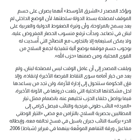
ويؤكد المصدر لـ«الشرق الأوسط» أنهما يصران على حسم
الموقف لمصلحة بسط الدولة سلطتها، لأن الوضع الداخلي لم
يعد يسمح بالمراوحة، وأن وتيرة الضغوط الدولية والعربية على
لبنان في تصاعد، وبدأت ترفع منسوب الحصار المفروض عليه،
ولا يمكن استيعابه إلا بالتجاوب مع النصائح التي أُسديت له
بوجوب حسم موقفه بوضع آلية تنفيذية لجمع السلاح من
القوى المحلية، ومن ضمنها «حزب الله».
ويلفت المصدر إلى أن عامل الوقت ليس لمصلحة لبنان، ولم
يعد من خيار أمامه سوى التقاط الفرصة الأخيرة لإنقاذه، وإلا
فإن الحكومة ستتحول إلى إدارة للأزمة، ولن تجد من يساعدها
لحل مشكلاتها الداخلية التي بلغت ذروتها في الآونة الأخيرة،
فيما يواصل حلفاء الحزب تخليهم عنه، بانضمام ممثل تيار
«المردة» النائب طوني فرنجية والنائب فيصل كرامي إلى
المطالبين بحصرية السلاح، بالتزامن مع مضي «التيار الوطني
الحر» برئاسة النائب جبران باسيل في فسخ تحالفه معه، وإبطاله
مفاعيل ورقة التفاهم الموقّعة بينهما في فبراير (شباط) 2006.