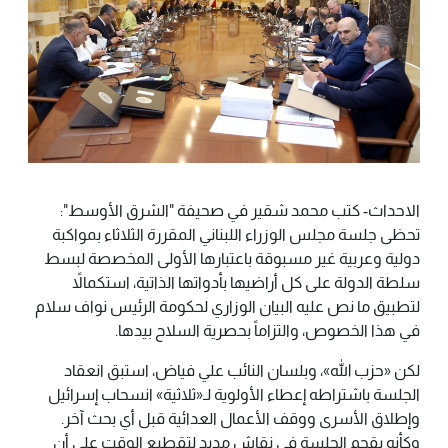
الاحداث- كتب محمد شقير في صحيفة "الشرق الأوسط":
تحظى جلسة مجلس الوزراء اللبناني المقررة الثلاثاء بمواكبة
دولية وعربية غير مسبوقة باعتبارها الأولى المخصصة لبسط
سلطة الدولة على كل أراضيها بأدواتها الذاتية، استكمالاً
لتطبيق ما نص عليه البيان الوزاري لحكومة الرئيس نواف سلام
في هذا الخصوص، والتزاماً بحصرية السلاح بيدها.
لكن «حزب الله»، وبلسان النائب علي فياض، استبق انعقاد
الجلسة باشتراطه إعطاء الأولوية لـ«ثلاثية» انسحاب إسرائيل
وإطلاق الأسرى ووقف الأعمال العدائية قبل أي بحث آخر.
وكأنه يقحم الجلسة في نقاش مديد لتقطيع الوقت على أن