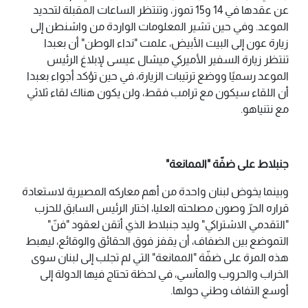
عن عقدها في 14 و15 تموز، وتنتظر الساعات المقبلة لتحديد
الموعد. وفي حين تشير المعلومات الواردة من واشنطن إلى
زيارة عون إلى البيت الأبيض، علمت "نداء الوطن" أن بعبدا
تنتظر زيارة السفير الأميركي ميشال عيسى لإبلاغ الرئيس
الموعد رسميًا ووضع ترتيبات الزيارة، في حين تؤكد أجواء بعبدا
أن اللقاء سيكون مع ترامب فقط، ولن يكون هناك لقاء ثلاثي
مع نتنياهو.
جنبلاط على ضفّة "الممانعة"
وبينما يخوض لبنان واحدة من أهم معاركه المصيرية لاستعادة
قراره الحرّ وصون مصلحته العليا، اختار الرئيس السابق للحزب
"التقدمي الاشتراكي" وليد جنبلاط الذي أتقن لعقود "فنّ"
التموضع بين الضفاف، أن يقفز فوق الحقائق والوقائع، ليهبط
هذه المرة على ضفّة "الممانعة" التي لم تجلب إلى لبنان سوى
الخراب والحروب والمآسي، في لحظة تحتاج فيها الدولة إلى
أوسع التفاف وطني حولها.