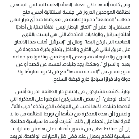
وفي كلمة ألقاها خلال انعقاد الهيئة العامة للمجلس المذهبي
لطائفة الموحدين الدروز في جلسة استثنائية أمس، منح
خطاب "الممانعة" ذخيرة إضافية في معركتها ضد أي قرار لبناني
مستقل، إذ اعتبر أن "اتفاق الإطار ليس اتفاقًا ثلاثيًا، بل أحاديًا
أملته إسرائيل والولايات المتحدة، التي هي ليست بالقوى
الضامنة التي يُركن إليها". وقال إن "إسرائيل أملت هذا الاتفاق
على فريق لبناني في الخارج والداخل يتمتع بخبرة محدودة في
القانون والدبلوماسية، وبعض الموظفين، وتلاقوا مع جماعة
بعبدا والسراي". وهكذا، يجد جنبلاط نفسه، عن قصد أو عن
سوء تقدير، في "الساحة نفسها" مع مَن لا يريد تفاوضًا ولا
دولة ولا قرارًا سياديًا خارج قبضة السلاح.
توازيًا، كشف مشاركون في اجتماع دار الطائفة الدرزية أمس
لـ"نداء الوطن"، أن بعض المشاركين اعترضوا على المذكرة التي
قدمها جنبلاط لأنها تصب في الموقف الذي يتخذه "حزب الله"،
واعتبروا أن هذه المذكرة من شأنها أن تورط الطائفة في ما لا
قدرة لها على تحمله. إلى ذلك، أشارت أوساط سياسية مطلعة
إلى أن جنبلاط يعاني من شعور بأنه بات على هامش مسارات
سياسية تتقدّم بمعزل عنه. ففي ظل الخيارات الواضحة، لم يعد