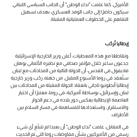
الأميركي. كما علمت "نداء الوطن" أن الجانب السياسي اللبناني
سيكون حاضرًا إلى جانب الوفد العسكري، بهدف تسهيل
التفاهم على الخطوات العملياتية المقبلة.
إيطاليا تُرحّب
وتقاطعًا مع هذه المعطيات، أعلن وزير الخارجية الإسرائيلية
جدعون ساعر خلال مؤتمر صحافي مع نظيره الألماني يوهان
فاديفول في القدس، أن الجولة التالية من المحادثات مع لبنان
ستُعقد في روما الأسبوع المقبل. من جهته، رحّب وزير خارجية
إيطاليا أنطونيو تاجاني بانعقاد الجولة المقبلة من المحادثات بين
لبنان وإسرائيل، بوساطة أميركية، في روما، معتبرًا أن اختيار
العاصمة الإيطالية يعكس دور بلاده في دعم الحوار
والاستقرار، واستعدادها للمساهمة في مسار السلام بين
الأطراف.
في المقابل، علمت "نداء الوطن" أن بعبدا لم تتبلّغ أي شيء
رسمي من الأميركيين بشأن مفاوضات روما التي تم الحديث