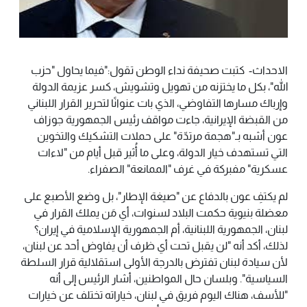
الاحداث- كتبت صحيفة نداء الوطن تقول:"فيما يحاول "حزب
الله"، بكل ما يختزنه من تهويل وتشويش، كسر عزيمة الدولة
وإرباك مسارها التفاوضي، الذي بات عنوانًا لتحرير القرار اللبناني
من القبضة الإيرانية، جاءت مواقف رئيس الجمهورية جوزاف
عون أشبه بـ"هجمة مرتدّة" على حملات التشكيك والتخوين
التي تستهدف خيار الدولة، وعلى ما أُثير قبل أيام من "لاءات
عسكرية" مفبركة في غرف "الممانعة" الصفراء.
لم يكتفِ عون بالدفاع عن "صيغة الإطار"، بل وضع الأصبع على
معضلة بنيوية حكمت البلاد لسنوات، أي مَن يملك القرار في
لبنان، الجمهورية اللبنانية، أم الجمهورية الإسلامية في إيران؟
لذلك، أكد أنه "لن يقبل تحت أي ظرف أن يفاوض أحد عن لبنان،
لأن سيادة لبنان تفترض بالدرجة الأولى استقلالية قرار السلطة
السياسية". وبلسان حال المواطنين، أشار الرئيس إلى أنه
"للأسف، هناك اليوم فريق في لبنان، خياراته تختلف عن خيارات