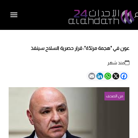
عون في "هجمة مرتدّة": قرار حصرية السلاح سينفذ
منذ شهر
Email
LinkedIn
WhatsApp
Facebook
X
من الصحف