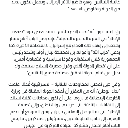
غالبية اللبنانيين، وهو خاضع للتأثير الإيراني، ويعمل ليكون بديلا
من الدولة ويفاوض باسمها".
وإذ اعتبر عون أنه "يجب البدء بتلمّس تنفيذ بعض بنود "صيغة
الإطار" في الفترة القصيرة المقبلة"، فإنه يفتح الباب أمام مسار
يهدف إلى إنهاء حالة العداء مع إسرائيل، لا لمصلحة الأخيرة كما
يدعي "حزب الله" وأعوانه، بل لمصلحة لبنان أولا. وشدد رئيس
الجمهورية خلال استقباله وفودًا سياسية واقتصادية أمس،
على أن "قطار الدولة أقلع، وقرار حصرية السلاح سينفذ، ولا
بديل عن قيام الدولة لتحقيق مصلحة جميع اللبنانيين".
وفي حين تمضي المفاوضات اللبنانية – الاسرائيلية قُدمًا، علمت
"نداء الوطن"، أنه من المقرّر أن تُعقد الجولة المقبلة في وزارة
الخارجية الإيطالية في روما، على أن تكون محادثات تقنية تستند
إلى النقاشات الثلاثية التي جرت في واشنطن، وإلى "صيغة
الإطار" التي تم التوصل إليها في حزيران. ومن المتوقع أن تضم
الوفود، إلى جانب الدبلوماسيين، مسؤولين عسكريين، ما يفتح
الباب أمام احتمال مشاركة القيادة المركزية في الجيش