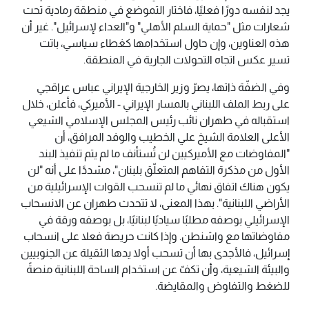
يجد لنفسه دورًا فعليًا، فاختار التموضع في منطقة رمادية تحت
شعارات مثل "حماية السلم الأهلي" و"العداء لإسرائيل". غير أن
هذه العناوين، وإن حاول استخدامها كغطاء سياسي، باتت
تسير عكس اتجاه التحولات الجارية في المنطقة.
وفي الضفّة ذاتها، يصرّ وزير الخارجية الإيراني عباس عراقجي
على ربط الملف اللبناني بالمسار الإيراني - الأميركي، فأعلن، خلال
استقباله في طهران نائب رئيس المجلس الإسلامي الشيعي
الأعلى العلامة الشيخ علي الخطيب والوفد المرافق، أن
"المفاوضات مع الأميركيين لن تُستأنف ما لم يتم تنفيذ البند
الأول من مذكرة التفاهم المتعلّق بلبنان"، مشددًا على أنه "لن
يكون هناك اتفاق نهائي ما لم تنسحب القوات الإسرائيلية من
الأراضي اللبنانية". بهذا المعنى، لا تتحدث طهران عن الانسحاب
الإسرائيلي بوصفه مطلبًا سياديًا لبنانيًا، بل بوصفه ورقة في
مفاوضاتها مع واشنطن. وإذا كانت حريصة فعلا على انسحاب
إسرائيل، فالأجدى بها أن تسحب أولا يدها الثقيلة عن الجنوبيين
والبيئة الشيعية، وأن تكفّ عن استخدام الساحة اللبنانية منصةً
للضغط والتفاوض والمقايضة.