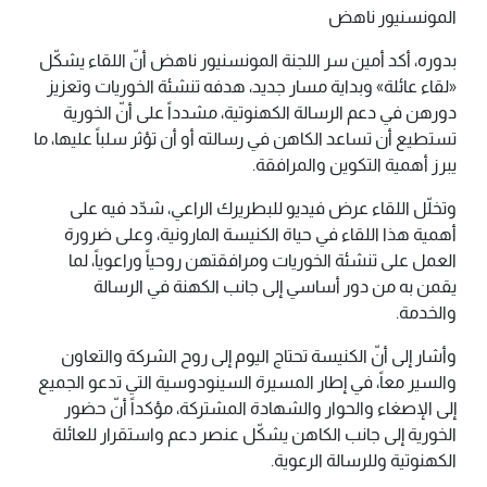
المونسنيور ناهض
بدوره، أكد أمين سر اللجنة المونسنيور ناهض أنّ اللقاء يشكّل
«لقاء عائلة» وبداية مسار جديد، هدفه تنشئة الخوريات وتعزيز
دورهن في دعم الرسالة الكهنوتية، مشدداً على أنّ الخورية
تستطيع أن تساعد الكاهن في رسالته أو أن تؤثر سلباً عليها، ما
يبرز أهمية التكوين والمرافقة.
وتخلّل اللقاء عرض فيديو للبطريرك الراعي، شدّد فيه على
أهمية هذا اللقاء في حياة الكنيسة المارونية، وعلى ضرورة
العمل على تنشئة الخوريات ومرافقتهن روحياً وراعوياً، لما
يقمن به من دور أساسي إلى جانب الكهنة في الرسالة
والخدمة.
وأشار إلى أنّ الكنيسة تحتاج اليوم إلى روح الشركة والتعاون
والسير معاً، في إطار المسيرة السينودوسية التي تدعو الجميع
إلى الإصغاء والحوار والشهادة المشتركة، مؤكداً أنّ حضور
الخورية إلى جانب الكاهن يشكّل عنصر دعم واستقرار للعائلة
الكهنوتية وللرسالة الرعوية.