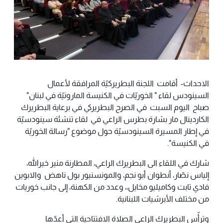
الاحداث- أقامت اللجنة البطريركيّة المرافقة لأعمال
السينودس لقاء " الخوريّات في الكنيسة المارونيّة في لبنان"
صباح اليوم السبت في الصرح البطريركي في برعاية البطريرك
الكاردينال مار بشارة بطرس الراعي في لقاء تنشئة سينودسيّة
في إطار المسيرة السينودسيّة حول موضوع "رسالة الخوريّة
في الكنيسة".
شارك في اللقاء الى البطريرك الراعي، المطارنة منير خيرالله،
إلياس نصّار، أنطوان أبو نجم، والمونسنيور بول ناهض والابوين
فادي تابت وكاميليو مخايل،، وعدد من الكهنة، إلى جانب خوريات
من مختلف الأبرشيات اللبنانية.
وترأّس البطريرك الراعي الصلاة الافتتاحية التي أعدّها