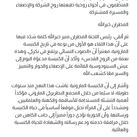
المنظّمون، في أجواء روحية طبعتها روح الشركة والإصغاء
والمسيرة المشتركة.
المطران خيرالله
ثم ألقى، رئيس اللجنة المطران منير خيرالله كلمة شدّد فيها
على أنّ هذا اللقاء هو الأول من نوعه في تاريخ الكنيسة
المارونية، معتبراً أنّ «الصوت النسائي يرتفع في بكركي، وهذه
نعمة من الروح القدس». وأكد أنّ الكنيسة مدعوّة اليوم إلى
عيش السينودوسية القائمة على الإصغاء والحوار والتمييز
والسير معًا كشعب الله.
وأشار إلى أنّ الكنيسة المارونية عاشت هذا النهج منذ سنوات
طويلة، لا سيّما من خلال المجمع البطريركي الماروني، مؤكداً
أهمية التنشئة المستدامة للأساقفة والكهنة والعلمانيين،
ومشدداً على أنّ المرأة تحتل موقعاً أساسياً في حياة الكنيسة
ورسالتها، وأن الخورية تؤدي دوراً مميزاً إلى جانب الكاهن من
خلال مرافقة خدمته ودعم رسالته والشهادة للحياة الكنسية
والعائلية.