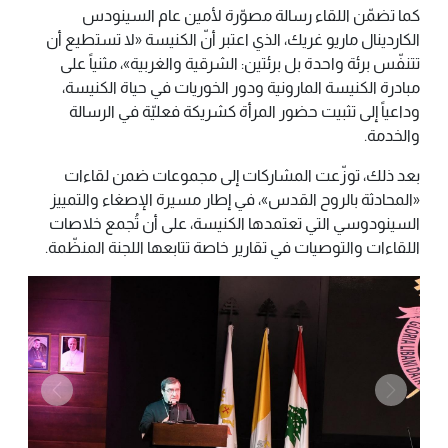
كما تضمّن اللقاء رسالة مصوّرة لأمين عام السينودس
الكاردينال ماريو غريك، الذي اعتبر أنّ الكنيسة «لا تستطيع أن
تتنفّس برئة واحدة بل برئتين: الشرقية والغربية»، مثنياً على
مبادرة الكنيسة المارونية ودور الخوريات في حياة الكنيسة،
وداعياً إلى تثبيت حضور المرأة كشريكة فعليّة في الرسالة
والخدمة.
بعد ذلك، توزّعت المشاركات إلى مجموعات ضمن لقاءات
«المحادثة بالروح القدس»، في إطار مسيرة الإصغاء والتمييز
السينودوسي التي تعتمدها الكنيسة، على أن تُجمع خلاصات
اللقاءات والتوصيات في تقارير خاصة تتابعها اللجنة المنظّمة.