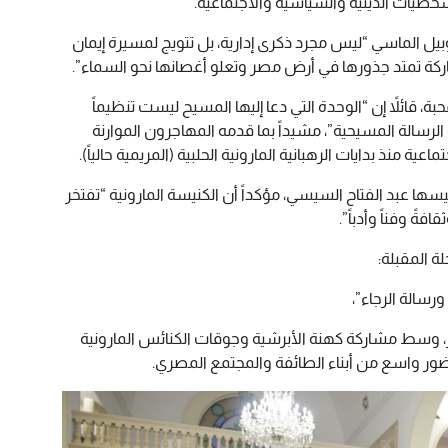
خصيات الدينية والسياسية والاجتماعية.
يل الماسي “ليس مجرد ذكرى إدارية، بل تتويج لمسيرة إيمان
ركة تمتد جذورها في أرض مصر وتعلو أغصانها نحو السماء”.
ة، قائلاً إن “الوحدة التي دعا إليها المسيح ليست تنظيماً
 الرسالة المسيحية”، مشيداً بما قدمه المهاجرون الموارنة
ة منذ بدايات الرهبانية المارونية الحلبية (المريمية حالياً).
سها عبد الفتاح السيسي، مؤكداً أن الكنيسة المارونية “تفتخر
ةً وفناً وأدباً”.
ة المقبلة:
ورسالة الرجاء”،
، وسط مشاركة كهنة الأبرشية وجوقات الكنائس المارونية
ور واسع من أبناء الطائفة والمجتمع المصري.