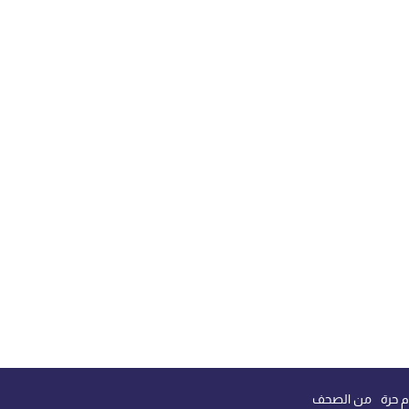
م حرة
من الصحف