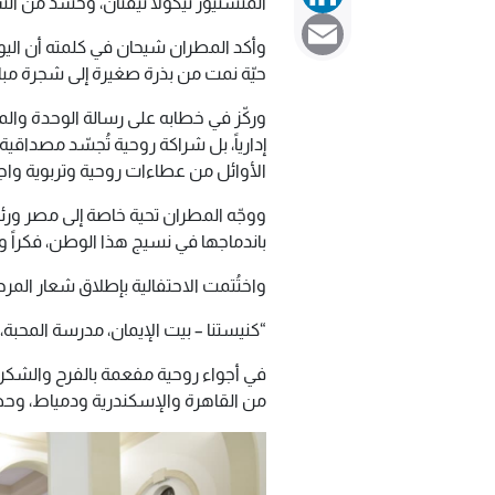
المنسنيور نيكولا تيفنان، وحشد من الش
Email
وأكد المطران شيحان في كلمته أن اليوب
حيّة نمت من بذرة صغيرة إلى شجرة مبا
وركّز في خطابه على رسالة الوحدة والمحب
إدارياً، بل شراكة روحية تُجسّد مصداقية
الأوائل من عطاءات روحية وتربوية واجتماعي
ووجّه المطران تحية خاصة إلى مصر ورئي
باندماجها في نسيج هذا الوطن، فكراً وثقاف
واختُتمت الاحتفالية بإطلاق شعار المرحل
“كنيستنا – بيت الإيمان، مدرسة المحبة، 
في أجواء روحية مفعمة بالفرح والشكر
من القاهرة والإسكندرية ودمياط، وحض