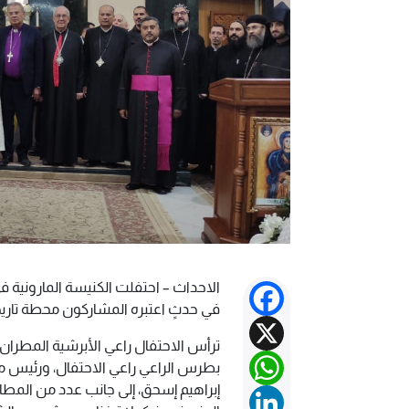
الاحداث – احتفلت الكنيسة المارونية ف
Facebook
في حدثٍ اعتبره المشاركون محطة تاريخية تعبّر عن 75 عاماً من العطاء ال
X
ترأس الاحتفال راعي الأبرشية المطران
WhatsApp
بطرس الراعي راعي الاحتفال، ورئيس م
إبراهيم إسحق، إلى جانب عدد من المطار
LinkedIn