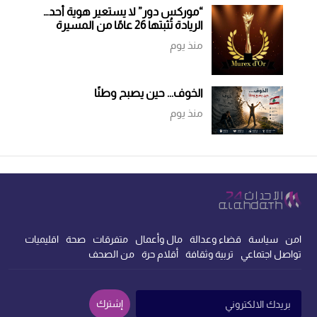
“موركس دور” لا يستعير هوية أحد…
الريادة تُثبتها 26 عامًا من المسيرة
منذ يوم
الخوف... حين يصبح وطنًا
منذ يوم
امن
سياسة
قضاء وعدالة
مال وأعمال
متفرقات
صحة
اقليميات
تواصل اجتماعي
تربية وثقافة
أقلام حرة
من الصحف
إشترك