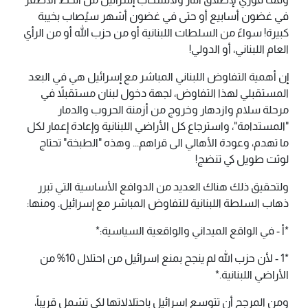
في غضون أسابيع أو حتى في غضون أشهر سيُصاب بخيبة
كبيرة! سواءً من السلطات اللبنانية أو من حزب الله أو من الرأي
العام اللبناني، أو الدولي!
إن أهمية التفاوض اللبناني المباشر مع إسرائيل هي في البعد
المستقبلي لهذا التفاوض، لجهة دخول لبنان مستقبلاً في
مرحلة سلام وازدهار وخروج من أزمنة الحروب والدمار
"المستدامة"، واسترجاع كل الأراضي اللبنانية وإعادة إعمار لكل
ما تهدم، وعودة الأهالي الى قراهم... وهذه "الطبخة" تحتاج
لوثت طويل كي تنضج!
ولتحقيق ذلك هناك العديد من الدوافع الأساسية التي تبرر
ذهاب السلطة اللبنانية للتفاوض المباشر مع إسرائيل. ومنها:
*أ - في الواقع الميداني والواقعية السياسية:*
*1 - لأن حزب الله لم ينجح بمنع اسرائيل من احتلال 10% من
الأراضي اللبنانية.*
ومن المرجح أن تتوسع اسرائيل باحتلالاتها لكي تشمل قريباً،