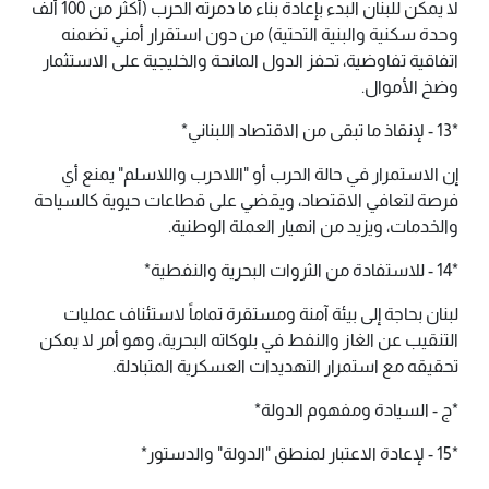
لا يمكن للبنان البدء بإعادة بناء ما دمرته الحرب (أكثر من 100 ألف
وحدة سكنية والبنية التحتية) من دون استقرار أمني تضمنه
اتفاقية تفاوضية، تحفز الدول المانحة والخليجية على الاستثمار
وضخ الأموال.
*13 - ​لإنقاذ ما تبقى من الاقتصاد اللبناني*
إن الاستمرار في حالة الحرب أو "اللاحرب واللاسلم" يمنع أي
فرصة لتعافي الاقتصاد، ويقضي على قطاعات حيوية كالسياحة
والخدمات، ويزيد من انهيار العملة الوطنية.
*14 - ​للاستفادة من الثروات البحرية والنفطية*
لبنان بحاجة إلى بيئة آمنة ومستقرة تماماً لاستئناف عمليات
التنقيب عن الغاز والنفط في بلوكاته البحرية، وهو أمر لا يمكن
تحقيقه مع استمرار التهديدات العسكرية المتبادلة.
*ج - السيادة ومفهوم الدولة*
*15 - ​لإعادة الاعتبار لمنطق "الدولة" والدستور*