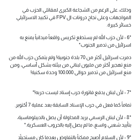
وذلك، على الرغم من الشجاعة الكبرى لمقاتلي الحزب في
المواجهات وعلى نجاح درونات ال FPV في تكبيد الاسرائيلي
خسائر كبيرة.
*6 - لأن حزب الله لم يستطع تكريس واقعاً ميدانياً يمنع به
اسرائيل من تدمير الجنوب*
دمرت اسرائيل أكثر من 70 بلدة جنوبية! ولم يتمكن حزب الله من
منع تهجير أكثر من مليون لبناني من بيئته بشكل أساسي، ومن
منع اسرائيل من تدمير حوالى 100.000 وحدة سكنية!
*7 - لأن لبنان يدفع فاتورة حرب إسناد ليست حربه!*
تماماً كما فعل في حرب الإسناد السابقة بعد عملية 7 أكتوبر.
*8 - لأن لبنان الرسمي يريد المحاولة أن يصل بالديبلوماسية،
بتأييد شعبي واسع، ما لم يصل إليه بالحروب العسكرية.*
*9 - لأن السلام أصبح ممكناً بالتفاوض بعدما كان مستحيلاً