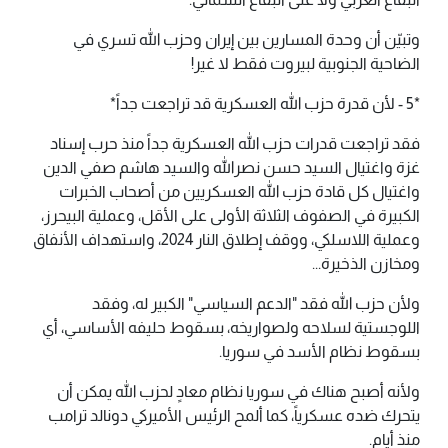
وتبيّن أن وحدة المسارين بين إيران وحزب الله تسري في
الضاحية الجنوبية لبيروت فقط لا غير!
*5 - لأن قدرة حزب الله العسكرية قد تراجعت جداً*
فقد تراجعت قدرات حزب الله العسكرية جداً منذ حرب إسناد
غزة واغتيال السيد حسن نصرالله والسيد هاشم صفي الدين
واغتيال كل قادة حزب الله العسكريين من أصحاب الخبرات
الكبيرة في الصفوف الثلاثة الأولى على الأقل، وعملية البيحرز،
وعملية اللاسلكي، ووقف إطلاق النار 2024، واستهداف الأنفاق
ومخازن الذخيرة...
ولأن حزب الله فقد "الدعم السياسي" الكبير له، وفقد
اللوجستية لسلاحه ولصواريخه، بسقوط حليفه الأساسي، أي
بسقوط نظام الأسد في سوريا.
ولأنه أصبح هناك في سوريا نظام معادٍ لحزب الله يمكن أن
يتحرك ضده عسكرياً، كما ألمح الرئيس الأميركي دونالد ترامب
منذ أيام.