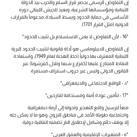
إن التفاوض الرسمي يحصر قرار السلم والحرب بيد الدولة
اللبنانية ومؤسساتها الشرعية، ويعيد للجيش اللبناني دوره
الأساسي في حماية الحدود وبسط السيادة، مدعوماً بالقرارات
الدولية (مثل القرار 1701).
*16 - ​لأن التفاوض لا يعني الاستسلام بل تثبيت الحدود*
إن التفاوض الديبلوماسي هو أداة قانونية لتثبيت الحدود البرية
اللبنانية المعترف بها دولياً (خط الهدنة لعام 1949)، واستعادة
النقاط المتنازع عليها (كمزارع شبعا وتلال كفرشوبا) عبر
القانون الدولي وليس عبر حروب استنزاف مستمرة.
*د - الواقع الاجتماعي والديمغرافي*
*17 - ​لتأمين عودة آمنة ومستدامة للنازحين*
منعاً لترسيخ واقع التهجير وتحوله إلى أزمة ديمغرافية
واجتماعية طويلة الأمد في مناطق النزوح، وهو ما لا يمكن حله
إلا بوقف دائم وشامل لإطلاق النار تضمنه اتفاقية دولية.
*ه - المتغيرات الإقليمية والعمق العربي*