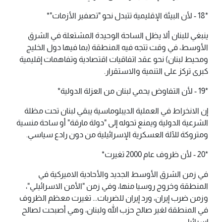
*18 - ​لأن البيئة الإقليمية تتبدل نحو "تصفير الأزمات"*
ينبغي للبنان ألا يظل الساحة الوحيدة المشتعلة في الشرق
الأوسط، في وقت تتجه فيه المنطقة (بما فيها دول الخليج
ومحيط لبنان) نحو عقد اتفاقيات اقتصادية وتفاهمات إقليمية
كبرى تركز على التنمية والاستقرار.
*19 - ​لأن التفاوض يحمي لبنان من العزلة الدولية*
إن الانخراط في العملية الديبلوماسية يبقي لبنان تحت مظلة
الشرعية الدولية ويمنع تحوله إلى "دولة مارقة" أو ساحة منسية
ومتروكة للآلة العسكرية الإسرائيلية من دون رادع سياسي.
*20 - لأن ظروف عام 2000 تغيرت*
في زمن الشرق الأوسط الجديد والأحادية الاميركية في
المنطقة وخروج روسيا منها، وفي زمن "الأمن الاسرائيلي"،
وزمن ضرب إيران، ورد إيران للضربات... تغيرت معظم الظروف
في المنطقة لغير صالح حزب الله ولبنان، وهي أصبحت لصالح
إسرائيل.