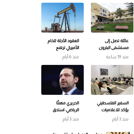
عائلة تصل إلى
العقود الآجلة للخام
مستشفى البترون
الأميركي ترتفع
بحالة هستيرية…
منذ 19 ساعة
منذ 6 أيام
والتحقيقات
مستمرة وتوقيف
الوالد
السفير الفلسطيني
الحريري مهنئًا
يؤكد للاعلاميات
الرياضي: استحق
اللبنانيات التمسك
البطولة عن جدارة…
منذ 3 أيام
منذ 3 أيام
بسيادة لبنان
وحظًا أوفر للحكمة
ورفض التوطين