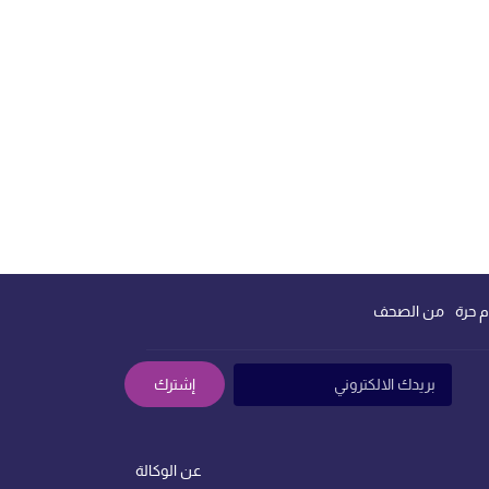
م حرة
من الصحف
إشترك
عن الوكالة