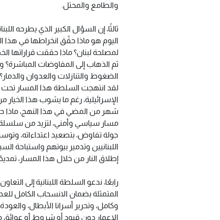
والطامع والمحتل.
ثالثًا، إن السؤال الكبير الذي يطرحه الل
ثم الذهاب إلى المفاوضات المباشرة؟ و
الضغوط والتنازلات والعدوان والدمار؟
لقد انتهجت السلطة هذا المسار تحت ذر
الإسرائيلية، رغم ما يشوب هذا الخيار 
شهر من المضي في هذا النهج، ماذا حقق
مسار سياسي وأمني، لتزيد من سلسلة التن
جولة تفاوض، بتصعيد اعتداءاته، وتوسيع 
اللبنانيين وتدمير بيوتهم واستباحة السيا
إطلاق النار من خلال هذا المسار، تمدي
رابعًا، ندعو السلطة اللبنانية إلى التع
المتمثلة بضمان الانسحاب الكامل للعد
وكامل، وتحرير أسرانا الأبطال، والعودة 
الإعمار دون قيود أو شروط أو عوائق م