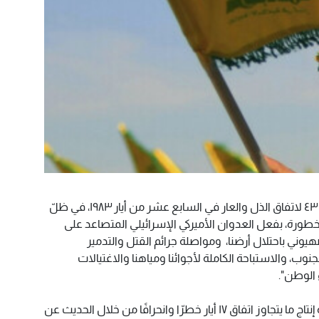
الأحداث - اعتبر حزب الله أن "الذكرى الـ ٤٣ لاتفاق الذل والعار في السابع عشر من أيار ١٩٨٣، في ظلّ
لخطورة، بفعل العدوان الأميركي الإسرائيلي المتصاعد على
هيوني باحتلال أرضنا، ومواصلة جرائم القتل والتدمير
جنوب، والاستباحة الكاملة لأجوائنا ومياهنا والاغتيالات
 الوطن".
وقال في بيان: "في ظلّ محاولات إعادة إنتاج ما يتجاوز اتفاق ١٧ أيار خطرّا وانحرافًا من خلال الحديث عن