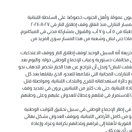
بنانيون عمومًا، وأهل الجنوب خصوصًا، على السلطة اللبنانية
اليوم هو ماذا حقّق انخراطها في هذا المسار التنازلي منذ اتفاق وقف إطلاق النار في ٢٧-١١-٢٠٢٤
لمصلحة لبنان؟ ماذا حققت قراراتها الخطيئة في ٥ آب و ٧ آب، والقبول بمشاركة مدني في الميكانيزم،
ماذا جنى لبنان وشعبه من هذا المسار سوى المزيد من
يعة أنه السبيل الوحيد لوقف إطلاق النار ووقف الاعتداءات
من مخالفات دستورية وغياب للإجماع الوطني حوله. واليوم بعد
ت للبنان؟ وبدل أن تتراجع عن هذا الخيار تتحضر للذهاب نحو
ازلات المجانية التي تقدّمها للعدو، الذي يقابلها بعد كل
دائرة استهدافاته للقرى والبلدات اللبنانية، ومواصلة قتل
دة اللبنانية، حتى بات كثير من اللبنانيين يرون في تمديد وقف
دًا للاستمرار في قتلهم وغطاءً للعدوان عليهم وعلى وطنهم.
اون في إطار الإجماع الوطني في سبيل تحقيق الثوابت الوطنية
و من كامل الأراضي اللبنانية، وبوقف العدوان بشكل نهائي
الفورية لأهلنا إلى قراهم وبلداتهم بكرامة وعزة، وإعادة
ن أي نوع كان.