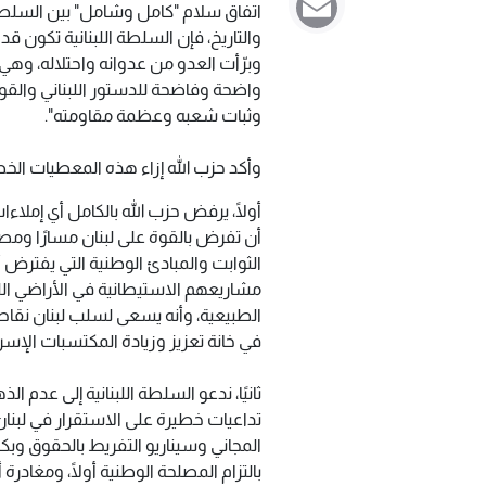
اتفاق سلام "كامل وشامل" بين السلطة 
والتاريخ، فإن السلطة اللبنانية تكون قد
وبرّأت العدو من عدوانه واحتلاله، وه
واضحة وفاضحة للدستور اللبناني والقوان
وثبات شعبه وعظمة مقاومته".
وأكد حزب الله إزاء هذه المعطيات الخطي
أولًا، يرفض حزب الله بالكامل أي إملا
أن تفرض بالقوة على لبنان مسارًا ومص
الثوابت والمبادئ الوطنية التي يفترض أن
مشاريعهم الاستيطانية في الأراضي اللبنا
الطبيعية، وأنه يسعى لسلب لبنان نقاط
في خانة تعزيز وزيادة المكتسبات الإسر
ثانيًا، ندعو السلطة اللبنانية إلى عدم 
تداعيات خطيرة على الاستقرار في لبنا
المجاني وسيناريو التفريط بالحقوق وبك
بالتزام المصلحة الوطنية أولًا، ومغادر