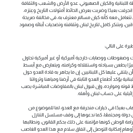
اللبنانية والكيان الصهيوني، عدو الأرض والشعب والثقافة
 انجرفت بعيدًا وضربت بعرض الحائط أمثولات التاريخ وعِبَرَه،
ي تتعامل معه كأنه كيان مسالم معترف به، في مخالفة صريحة
ين، وبتنكر كامل لتاريخ لبنان وثقافته وتضحيات أبنائه وصمود
رة على التالي:
ءات وضغوطات ووصايات خارجية أميركية أو غير أميركية تحاول
يرًا يطعن بسيادته واستقلاله وكرامته، ويتعارض مع أبسط
 يلتقي عليها كل اللبنانيين. إن ما يجاهر به قادة العدو حول
نية يؤكد أطماع العدو الثابتة في أرضنا ومياهنا وثرواتنا
 قوته وموارده، وإن قبول لبنان بالمفاوضات المباشرة يصب
ائيلية على حساب لبنان وأهله.
الذهاب بعيدًا في خيارات منحرفة مع العدو، لما للموضوع من
ن دولة ومجتمعًا، كما ندعوها إلى وقف مسلسل التنازل
رامة الوطن كونها مؤتمنة على ذلك بحكم القانون، ونطالبها
ة أوهام إمكانية التوصل إلى اتفاق سلام مع هذا العدو الغاصب