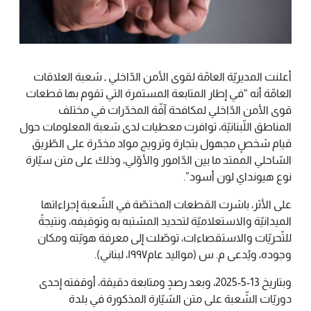
أعلنت المديريّة العامّة لقوى الأمن الدّاخلي ـ شعبة العلاقات
العامّة أنه “في إطار المتابعة المستمرة التي تقوم بها قطعات
قوى الأمن الدّاخلي لمكافحة آفّة المخدّرات في مختلف
المناطق اللّبنانيّة، توافرت معطيات لدى شعبة المعلومات حول
قيام شخصٍ مجهول بتجارة وترويج مواد مخدّرة على الطّريق
السّاحلي الممتد ما بين الدّامور والأوّلي، وذلك على متن سيّارة
نوع هيونداي لون أسود”.
على الأثر، باشرت القطعات المختصّة في الشّعبة إجراءاتها
الميدانيّة والاستعلاميّة لتحديد المشتبه به وتوقيفه، ونتيجةً
للتّحريّات والاستقصاءات، توصّلت إلى معرفة هويّته ومكان
وجوده، ويُدعى م. س (مواليد عام۱۹۹۷، لبناني).
وبتاريخ 13-5-2025، وبعد رصدٍ ومتابعة دقيقة، أوقفته إحدى
دوريّات الشّعبة على متن السّيّارة المذكورة في بلدة