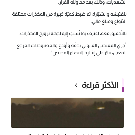
السّعديات، وذلك بعد محاولته الفرار.
بتفتيشه والسّيّارة، تم ضبط كميّة كبيرة من المخدّرات مختلفة
الأنواع ومبلغ مالي.
بالتّحقيق معه، اعترف بما نُسِبَ إليه لجهة ترويج المخدّرات.
أجري المقتضى القانوني بحقّه وأودع والمضبوطات المرجع
المعني، بناءً على إشارة القضاء المختص”.
الأكثر قراءة