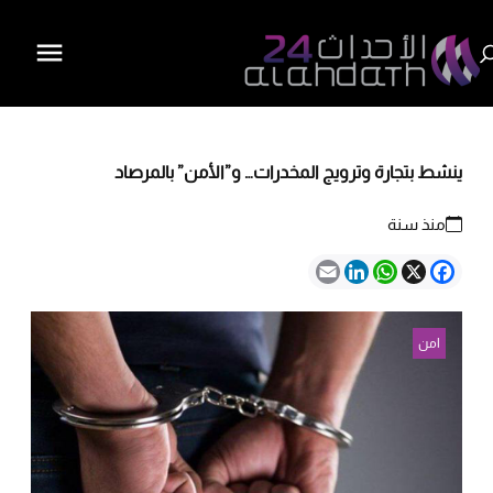
ينشط بتجارة وترويج المخدرات… و”الأمن” بالمرصاد
منذ سنة
Email
LinkedIn
WhatsApp
Facebook
X
امن