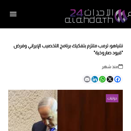
نتنياهو: ترمب ملتزم بتفكيك برنامج التخصيب الإيراني وفرض
"قيود صاروخية"
منذ شهر
Email
LinkedIn
WhatsApp
Facebook
X
دوليات