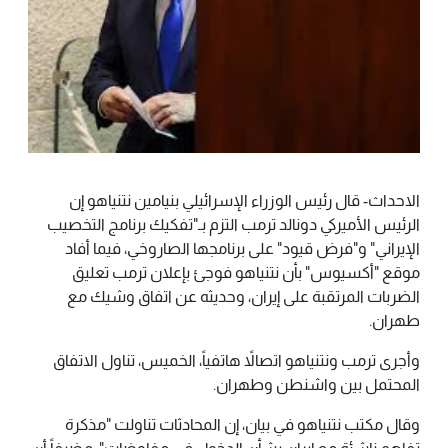
الاحداث- قال رئيس الوزراء الإسرائيلي بنيامين نتنياهو إن
الرئيس الأميركي دونالد ترمب التزم بـ"تفكيك برنامج التخصيب
الإيراني" و"فرض قيود" على برنامجها الصاروخي، فيما أفاد
موقع "أكسيوس" بأن نتنياهو فوجئ بإعلان ترمب تعليق
الضربات المرتقبة على إيران، وحديثه عن اتفاق وشيك مع
طهران.
وأجرى ترمب ونتنياهو اتصالاً هاتفياً، الخميس، تناول الاتفاق
المحتمل بين واشنطن وطهران.
وقال مكتب نتنياهو في بيان، إن المحادثات تناولت "مذكرة