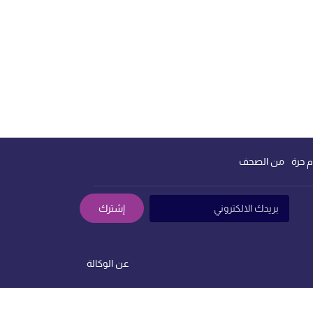
م حرة
من الصحف
إشترك
عن الوكالة