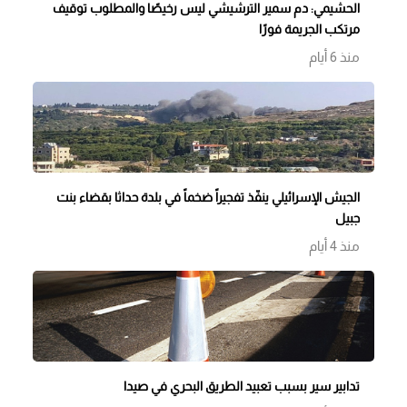
الحشيمي: دم سمير الترشيشي ليس رخيصًا والمطلوب توقيف
مرتكب الجريمة فورًا
منذ 6 أيام
الجيش الإسرائيلي ينفّذ تفجيراً ضخماً في بلدة حداثا بقضاء بنت
جبيل
منذ 4 أيام
تدابير سير بسبب تعبيد الطريق البحري في صيدا