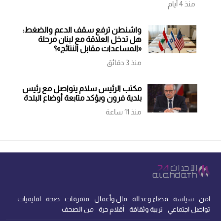
منذ 4 أيام
واشنطن ترفع سقف الدعم والضغط:
هل تدخل العلاقة مع لبنان مرحلة
«المساعدات مقابل النتائج»؟
منذ 3 دقائق
مكتب الرئيس سلام يتواصل مع رئيس
بلدية فرون ويؤكد متابعة أوضاع البلدة
منذ 11 ساعة
امن
سياسة
قضاء وعدالة
مال وأعمال
متفرقات
صحة
اقليميات
تواصل اجتماعي
تربية وثقافة
أقلام حرة
من الصحف