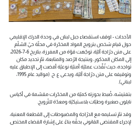
الأحداث - اوقف استقصاء جبل لبنان في وحدة الدرك الإقليمي
حول قيام شخص بترويج المواد المخدّرة في محلّة حيّ السّلّم
على متن درّاجة آليّة، توجّهت قوّة من المفرزة، بتاريخ 6-7-2026،
إلى المكان المذكور، وبنتيجة الرّصد والمتابعة، تمّ تحديد مكان
تواجده، حيث نُفِّذت عمليّة أمنيّة نوعيّة أفضت إلى الإطباق عليه
وتوقيفه على متن درّاجة آليّة، ويدعى ع. ح. (مواليد عام 1995،
لبناني).
بتفتيشه، ضُبط بحوزته كميّة من المخدّرات مقسّمة في أكياس
نايلون صغيرة وطبّات بلاستيكيّة ومعدّة للتّرويج.
وقد تمّ تسليمه مع الدرّاجة والمضبوطات إلى القطعة المعنية،
لإجراء المقتضى القانوني بحقّه بناءً على إشارة القضاء المختص.