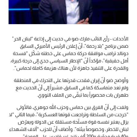
الأحداث - رأى النائب مارك ضو في حديث إلى إذاعة “لبنان الحر”
ضمن برنامج “بلا رحمة”، أنّ إعلان الرئيس الأميركي السابق
دونالد ترامب موافقة حركة حماس على خطته شكّل “فسحة
أمل حقيقية”، مؤكداً أنّ “الإطار السياسي جدي إلى درجة كبيرة،
والقدرة على التنفيذ جاهزة لأن هناك هزيمة كاملة لحماس”.
وأوضح ضو أنّ إيران فقدت قدرتها على التحرك في المنطقة
ولم تعد متماسكة كما في السابق، مشيراً إلى أنّ الحديث مع
طهران بات محصوراً بما تبقّى من الملف النووي.
ولفت إلى أنّ الفرق بين حماس وحزب الله جوهري، فالأولى
“خرجت من السلطة وتراجعت قوتها العسكرية”، فيما الثاني “لا
يزال يعتبر نفسه قوة مسلّحة مستقلة عن الدولة ويعرّض
لبنان للخطر، وخصوصاً بيئته”. وأضاف أنّ للحزب “آلاف الشهداء
و40 قرية مدمّرة و200 ألف نازح غير قادرين على العودة”،