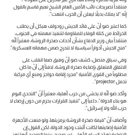
منتقداً تصريحات نائب الأمين العام الشيخ نعيم قاسم بالقول
إنّه “لا يملك بديلاً ليعلن أن الحرب انتهت”.
كما اعتبر ضو أنّ على قائد الجيش رودولف هيكل أن يطلب
الخرائط من كتلة الوفاء للمقاومة لتنفيذ مهمته في الجنوب،
منتقداً بيان وزير الدفاع بشأن أحداث صخرة الروشة، معتبراً أنّه
“منح الجيش أدواراً سياسية لا تندرج ضمن مهماته العسكرية”.
وفي سياق متصل، كشف ضو أنّ وفيق صفا انقلب على
الاتفاق المتعلق بإضاءة صخرة الروشة، لافتاً إلى أنّ ما كان
مطلوباً من القوى الأمنية “مجرد إقامة حواجز ومنع أي مركبة
تحمل projector”.
وأكد ضو أنّه لا يخشى من حرب أهلية، معتبراً أنّ “التحدي اليوم
هو بناء الدولة”، داعياً إلى “تنفيذ القرارات بحزم من دون إرضاء لا
حزب الله ولا إسرائيل”.
وأضاف أنّ “قيمة صخرة الروشة برمزيتها، ولو منعت الأجهزة
الأمنية إضاءتها لكانت أثبتت وجود الدولة، لكن القول إن
الإضاءة تهدّد السلم الأهلي غير صحيح، بينما الصحيح أنها تهز