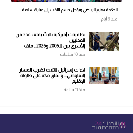
الحكمة يهزم الرياضي ويؤجل حسم اللقب إلى مباراة سابعة
منذ 6 أيام
تطمينات أميركية بالبتّ بملف عدد من
المدنيين
الأسرى بين الـ2006 و2026… ملف
أشعل حربًا فهل يساهم في إنهاء
منذ 10 ساعات
أخرى؟
لاءات إسرائيل الثلاث تضرب المسار
التفاوضي... واتفاق مكة على طاولة
الإقليم
منذ 11 ساعة