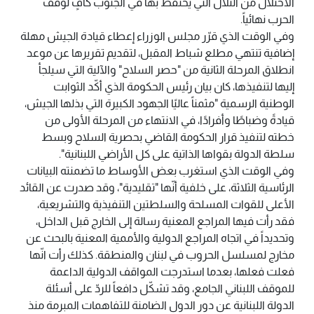
الاحتلال من التلال التي يحتفظ بها في الجنوب كافٍ لوقف
الحرب نهائياً.
وفي الوقت الذي قرّر مجلس الوزراء إعطاء قيادة الجيش مهلة
إضافية تنتهي مطلع شباط المقبل، لتقديم تقريرها عن موعد
انطلاق المرحلة الثانية من "حصر السلاح" والآلية التي سيلجأ
إليها لتنفيذها، كان بيان رئيس الحكومة الذي أكّد الثوابت
الوطنية الرسمية "مثمناً عاليًا الجهود الكبيرة التي بذلها الجيش،
قيادةً وضباطًا وأفرادًا، في الانتهاء من المرحلة الأولى من
خطته لتنفيذ قرار الحكومة القاضي بحصرية السلاح وبسط
سلطة الدولة بقواها الذاتية على كل الأراضي اللبنانية".
وفي الوقت الذي استغرب بعض الأوساط ما تضمنته البيانات
الرئاسية الثلاثة، على خلفية أنّها "تقليدية"، وقد صدرت عن القائد
الأعلى للقوات المسلحة والسلطتين التنفيذية والتشريعية،
فقد رأت فيها المراجع المعنية رسالة إلى الخارج قبل الداخل،
وتحديداً في اتجاه المراجع الدولية والأممية المعنية بالبحث عن
مخارج لمسلسل الحروب في لبنان والمنطقة. كذلك رأت انّها
فعلت فعلها، بعدما استدرجت المواقف الدولية الداعمة
للموقف اللبناني الجامع، وقد تشكّل دافعاً للردّ على أسئلة
الدولة اللبنانية عن دور الدول الضامنة للتفاهمات المبرمة منذ