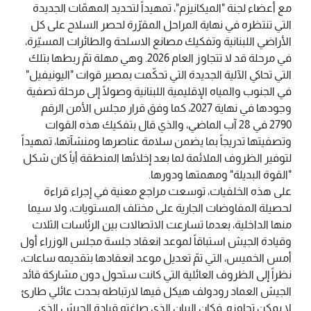
مع أعضاء لجنة "الميكانيزم"، تمهيداً لتحديد المهمّات الجديدة
التي تنتظره في نهاية المراحل المقرّرة لحصر السلاح على كل
الأراضي اللبنانية وتفكيك مصانع الاسلحة والطائرات المسيّرة،
في مرحلة قد لا تتجاوز العام 2026. وهي مهلة تمّ ربطها بتلك
التي تحاكي الآلية الجديدة التي تحكّمت بمصير قوات "اليونيفيل"
في الجنوب والمياه الإقليمية اللبنانية وصولًا إلى مرحلة تصفية
وجودها في نهاية 2027، كما وفق قرار مجلس الأمن الرقم
2790 في 28 آب الماضي، والذي قال بتفكيك هذه القوات
وتصفيتها تدريجاً بما يضمن سلامة عناصرها ومنشآتها، تمهيداً
لتوفير الظروف الملائمة لما بعد إخلائها المنطقة أياً كان شكل
"القوة البديلة" ومهمتها ودورها.
على هذه الخلفيات، توسعت مراجع معنية في إجراء قراءة
لحصيلة المفاوضات الجارية على مختلف المستويات، ولا سيما
منها الداخلية، بعدما تسارعت الاتصالات بين الرئاسات الثلاث
وقيادة الجيش استباقاً لموعد انعقاد جلسة مجلس الوزراء أول
أمس الخميس، التي تمّ تعديل موعد انعقادها بتقديمه ساعات،
نظراً إلى الظروف العائلية التي كانت ستحول دون مشاركة قائد
الجيش العماد رودولف هيكل فيها لارتباطه بحدث عائلي طارئ
لا يمكن تجاوزه. فكان البيان الذي صاغته قيادة الجيش الذي