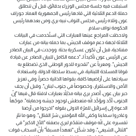
استبقت فيه جلسة مجلس الوزراء بدقائق، قبل أن تنطلق
حملة الدعم الثلاثية التي قادها رئيس الجمهورية العماد جوزاف
عون وتلاه رئيس مجلس النواب نبيه بري ومن بعدهما رئيس
الحكومة نواف سلام.
ولاحظت المراجع عينها العبارات التي استُخدمت في البيانات
الثلاثة لجهة دعم موقف الجيش، بما حمله بيانه من عبارات
مفتاحية، قبل أن تكون عسكرية بحتة. ووجدت في البيان الصادر
عن الرئيس عون تأكيداً لـ "دعمه الكامل للبيان الصادر عن قيادة
الجيش". ومعرباً عن "تقديره للدور الوطني الذي تضطلع به
قوانا المسلحة اللبنانية، في بسط سلطة الدولة، واستعادة
سيادتها على أراضيها كافة، بقواها الذاتية حصراً، وفي تعزيز
الأمن والاستقرار، وخصوصاً في جنوب لبنان". وقبل أن يجف
حبر بيان عون، أصدر بري بيانه مذيّلاً بعبارات لافتة قال فيها "إنّ
الجنوب أكّد ويؤكّد انّه متعطش لوجود جيشه وحمايته". موجّهاً
الدعوة إلى إسرائيل للمرّة الاولى بقوله "اخرجوا من أرضنا
وغادروا سماءنا وكفى الله المؤمنين شرّ القتال". وهو ما تمّ
تفسيره على انّه موقف متقدّم لبري بصفته "الأخ الاكبر" في
"الثنائي الشيعي"، وقد شكّل "تعهداً مسبقاً" بأنّ انسحاب قوات