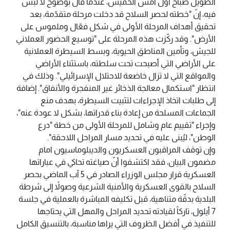
الطويل صباح أول امس الخميس، عندما قال بوضوح لا لبس
فيه، إنّ "خطته لحصر السلاح قد دخلت مرحلة متقدّمة، بعد
تحقيق أهداف المرحلة الأولى في شكل فعّال وملموس على
الأرض". وقد ركّزت هذه المرحلة على "توسيع الحضور العملاني
للجيش، وتأمين المناطق الحيوية، وبسط السيطرة العملانية
على الأراضي التي أصبحت تحت سلطته، باستثناء الأراضي
والمواقع التي لا تزال خاضعة للاحتلال الإسرائيلي". وذلك في
انتظار "استكمال معالجة الذخائر غير المنفجرة والأنفاق". إضافة
إلى طلبات اتخاذ الإجراءات لتثبيت السيطرة، بهدف منع
الجماعات المسلحة من إعادة بناء قدراتها، بشكل لا عودة عنه"،
وإجراء "تقييم عام وشامل للمرحلة الأولى من خطة "درع
الوطن"، ليُبنى عليه في تحديد مسار المراحل اللاحقة".
وإن توقف المراقبون العسكريون والديبلوماسيون امام
مضمون البيان، فقد اكتشفوا أنّ صياغته تحاكي في عباراتها
العسكرية قرار مجلس الوزراء الصادر في 5 آب الماضي بحصر
السلاح بالقوى العسكرية والأمنية الشرعية وصولاً إلى شرطة
البلدية بدقّة متناهية، قبل تكليفه المباشرة بالعملية في جلسة
7 أيلول، تاركاً لقيادته تحديد المراحل والمهل التي يحتاجها
للتنفيذ في أفضل الظروف التي يراها مناسبة، بالتنسيق الكامل