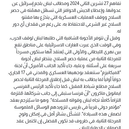
تفاهم 27 تشرين الثاني 2024 ومطالب لبنان بلجم إسرائيل عن
عدوانها، وإعطاء الجيش الحوافز التي تسهّل مهمّته في حصر
السلاح ووقف العمليات العسكرية التي يتذرّع بها مقتنو
السلاح غير الشرعي للاحتفاظ به، على رغم من فقدان أي دور
له.
وقبل أن تتوفر الأجوبة الشافية التي طلبها لبنان لوقف الحرب،
وفي الوقت الذي عبرت الغارات الاسرائيلية على مناطق تقع
بين نهري الليطاني والأولي التي يُعتقد أنّها ستكون مسرحاً
للمرحلة الثانية من عملية حصر السلاح، ينتظر لبنان أجوبة
سريعة على أسئلته. وعليه، جاء تأكيد الجانب الأميركي أنّ لجنة
"الميكانيزم" ستنعقد بوجهيها العسكري والمدني في 17 الجاري،
جواباً أولياً لما يطالب به لبنان قبل إطلاق المرحلة الثانية لحصر
السلاح مطلع شباط المقبل. كما جاء تأكيد الرئيس الفرنسي
ايمانويل ماكرون "أنّ فرنسا ستبقى إلى جانب شركائها، مُلتزمة
التزاماً كاملاً تجاه لبنان وقواته المسلحة". وهو ما سيُترجم بعقد
"مؤتمر دولي قريباً في باريس، لتزويدهم الوسائل الملموسة
لضمان هذه السيادة". لتشكّل بشائر أمل في إمكان ولوج
المرحلة الثانية، في ظروف قد تكون الفضلى إن اكتمل عقد
الضمانات الدولية للبنان.