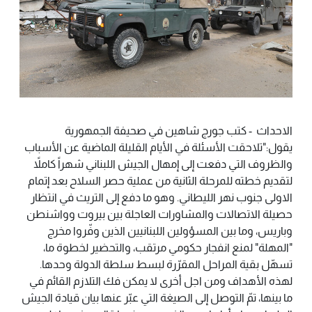
الاحداث - كتب جورج شاهين في صحيفة الجمهورية
يقول:"تلاحقت الأسئلة في الأيام القليلة الماضية عن الأسباب
والظروف التي دفعت إلى إمهال الجيش اللبناني شهراً كاملاً
لتقديم خطته للمرحلة الثانية من عملية حصر السلاح بعد إتمام
الاولى جنوب نهر الليطاني. وهو ما دفع إلى التريث في انتظار
حصيلة الاتصالات والمشاورات العاجلة بين بيروت وواشنطن
وباريس، وما بين المسؤولين اللبنانيين الذين وفّروا مخرج
"المهلة" لمنع انفجار حكومي مرتقب، والتحضير لخطوة ما،
تسهّل بقية المراحل المقرّرة لبسط سلطة الدولة وحدها.
لهذه الأهداف ومن اجل أخرى لا يمكن فك التلازم القائم في
ما بينها، تمّ التوصل إلى الصيغة التي عبّر عنها بيان قيادة الجيش