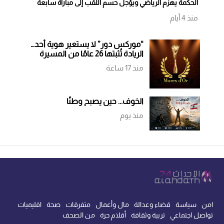
الحكمة يهزم الرياضي ويؤجل حسم اللقب إلى مباراة سابعة
منذ 4 أيام
“موركس دور” لا يستعير هوية أحد…
الريادة تُثبتها 26 عامًا من المسيرة
منذ 17 ساعة
الخوف... حين يصبح وطنًا
منذ يوم
امن
سياسة
قضاء وعدالة
مال وأعمال
متفرقات
صحة
اقليميات
تواصل اجتماعي
تربية وثقافة
أقلام حرة
من الصحف