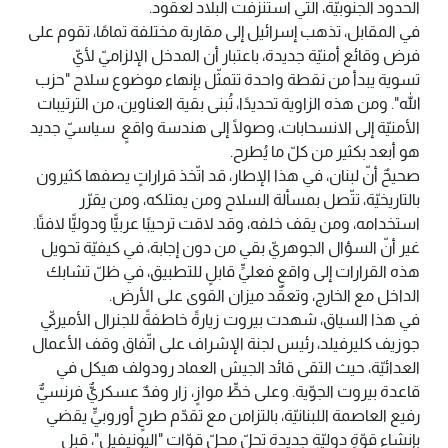
الحدود الجنوبيّة، التي استنزفت البلاد لعقود.
في المقابل، تذهب إسرائيل إلى مقاربة مختلفة تمامًا، تقوم على
فرض وقائع أمنيّة جديدة، باعتبار أن المدخل الإلزاميّ لأيّ
تسوية يبدأ من نقطة واحدة تتمثّل بإنهاء موضوع سلاح "حزب
الله". ومن هذه الزاوية تحديدًا، تُبنى بقية العناوين، من الترتيبات
الأمنيّة إلى الانسحابات، وصولًا إلى هندسة واقعٍ سياسيّ جديد
هو أبعد بكثير من كلّ ما يُطرح.
صحيحٌ أنّ لبنان، في هذا الإطار، قد اتّخذ قراراتٍ يصفها كثيرون
بالتاريخيّة، تتّصل بمسألة السلاح ومن يمتلكه، ومن يقرّر
استخدامه، ومن يقف خلفه، وقد لاقت ترحيبًا عربيًّا ودوليًّا لافتًا.
غير أنّ السؤال الجوهريّ بقي من دون إجابة، في كيفيّة تحويل
هذه القرارات إلى واقعٍ فعليٍّ قابلٍ للتطبيق، في ظلّ تشابك
الداخل مع الخارج، وتعقّد ميزان القوى على الأرض.
في هذا السياق، شهدت بيروت زيارةً خاطفةً للجنرال الأميركيّ
جوزيف كليرفيلد، رئيس لجنة الإشراف على اتّفاق وقف الأعمال
العدائيّة، حيث التقى قائد الجيش العماد رودولف هيكل في
قاعدة بيروت الجوّية. وعلى خطٍّ موازٍ، زار وفدٌ عسكريٌّ فرنسيٌّ
رفيع العاصمة اللبنانيّة، بالتزامن مع تقدّم طرحٍ أوروبيٍّ يقضي
بإنشاء قوّةٍ دوليّةٍ جديدة تحلّ محلّ قوّات "اليونيفيل"، قبل