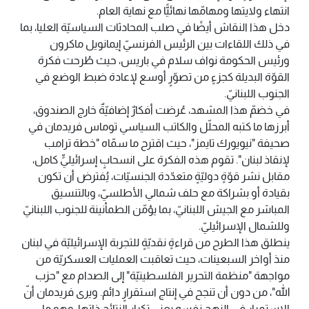
انتهاء ولايتها ومهامّها نهائيًّا مع نهاية العام.
دخل هذا النقاش أيضًا في صلب المحادثات السياسيّة العليا، بما
في ذلك اللقاءات بين الرئيس الفرنسيّ إيمانويل ماكرون
ورئيس الحكومة نواف سلام في باريس، حيث طُرحت فكرة
القوّة البديلة كجزءٍ من تصوّرٍ أوسع لإعادة ضبط الوضع في
الجنوب اللبنانيّ.
في خضمّ هذا المشهد، عُرضت أفكارٌ إضافيّةٌ خارج الصندوق،
أبرزها ما كتبه المحلّل والكاتب السياسي توماس فريدمان في
صحيفة "نيويورك تايمز"، حيث اقترح ما سمّاه "خطة ترامب
لإنقاذ لبنان". تقوم هذه الفكرة على انسحابٍ إسرائيليٍّ كامل،
مقابل نشر قوّةٍ دوليّةٍ متعدّدة الجنسيّات، يُفترض أن تكون
بقيادة أو بشراكة مع حلف شمالي الأطلسيّ، وبالتنسيق
المباشر مع الجيش اللبنانيّ، بما يؤمّن الطمأنينة للجنوب اللبنانيّ
وللشمال الإسرائيليّ.
ينطلق هذا الطرح من قراءةٍ نقديّةٍ للتجربة الإسرائيليّة في لبنان
منذ أواخر السبعينات، حيث تعاقبت العمليات العسكريّة من
مواجهة "منظمة التحرير الفلسطينيّة" إلى الصدام مع "حزب
الله"، من دون أن تنجح في إنتاج استقرارٍ دائم. ويرى فريدمان أنّ
الاستمرار في النهج نفسه يعني تكرار النتائج ذاتها، وهو ما