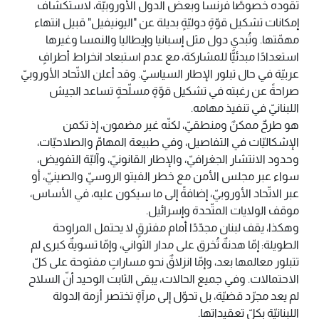
تقوده خصوصًا فرنسا وبعض الدول الأوروبيّة، لاستكشاف
إمكانات تشكيل قوّةٍ دوليّةٍ بديلة عن "اليونيفيل" قبيل انتهاء
مهمّتها. وتُبدي دول مثل إسبانيا وإيطاليا والنمسا وغيرها
استعدادًا مبدئيًّا للمشاركة، مع عدم استبعاد انخراط أطرافٍ
عربيّة في حال تبلور الإطار السياسيّ. وقد أعلن الاتّحاد الأوروبيّ
صراحةً عن رغبته في تشكيل قوّةٍ مسلّحةٍ تساعد الجيش
اللبنانيّ في تنفيذ مهامه.
هو طرحٌ ممكنٌ ومنطقيّ، لكنّه غير مضمون، إذ تكمن
الإشكاليّات في التفاصيل، وفي طبيعة المهامّ والصلاحيّات،
وحدود الانتشار الجغرافيّ، والإطار القانونيّ، وآليّة التفويض،
سواء عبر مجلس الأمن مع خطر الفيتو الروسيّ والصينيّ، أو
عبر الاتّحاد الأوروبيّ، إضافةً إلى ما سيكون عليه، في الأساس،
موقف الولايات المتّحدة وإسرائيل.
وهكذا، يقف لبنان مجدّدًا أمام مفترقٍ لا يحتمل المراوحة
الطويلة: إمّا هدنةٌ تُخرق على مدار الثواني، وإمّا تسويةٌ كبرى لم
تتبلور معالمها بعد، وإمّا انزلاقٌ نحو مساراتٍ مفتوحة على كلّ
الاحتمالات. وفي جميع الحالات، يبقى الثابت الوحيد أنّ السلاح
لم يعد مجرّد قضيّة، بل تحوّل إلى مرآةٍ تختصر أزمة الدولة
اللبنانيّة بكلّ تعقيداتها.