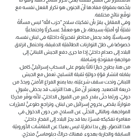
يلخّصه بمقولةٍ مفادها أنّ الجنون هو تكرار الفعل نفسه مع
توقّع نتائج مختلفة.
وفي المقابل، يقرّ بأن تفكيك سلاح "حزب الله" ليس مسألةً
تقنيّةً أو أمنيّةً بسيطة، بل هو معقّدٌ عسكريًّا واجتماعيًّا
وسياسيًّا، وقد يحمل مخاطر تفجيريّةً داخليّة في لبنان نفسه،
خصوصًا في ظلّ التوازنات الطائفيّة الدقيقة، واحتمال انزلاق
البلاد إلى صدامٍ داخليّ إذا ما جرى دفع الجيش اللبنانيّ إلى
مواجهةٍ مفتوحةٍ وشاملة.
من هنا، يطرح خيارًا ثالثًا يقوم على انسحابٍ إسرائيليٍّ كامل،
يقابله انتشار قوّةٍ دوليّةٍ ثقيلة التسليح، تعمل مع الجيش
اللبنانيّ وتحت سقف شرعيّته، بما يمنع الفراغ الأمنيّ ويحدّ من
ذريعة التصعيد. ويعتبر أنّ مثل هذا الترتيب قد يحظى بقبولٍ
دوليّ، وربّما حتّى بقدرٍ كبيرٍ من القبول الداخليّ، لأنّه يوفّر مخرجًا
متوازنًا، يقضي بخروج إسرائيل من لبنان، وتراجعٍ طوعيٍّ لمبرّرات
المواجهة، وبالتالي التخلّي عن السلاح، من دون الدخول في
مغامرة تفكيكه قسرًا، بما قد يجرّ البلاد إلى انفجارٍ داخليّ.
هذا التصوّر، وإن بدا نظريًا، ليس بعيدًا عن النقاشات الأوروبيّة
السابقة والجارية بهدوء. فهناك حراكٌ دبلوماسيٌّ متدرّج،