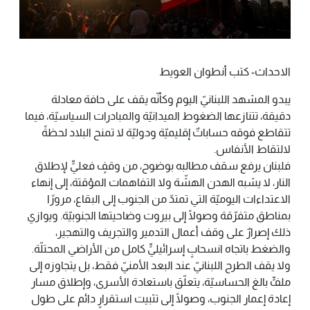
الاحداث- كتب أنطوان العويط
يبدو المشهد اللبنانيّ اليوم وكأنّه يقف على حافة معادلة
دقيقة، تتنازعها الضغوط الميدانيّة والمبادرات السياسيّة، فيما
تتقاطع فوقه حساباتٌ إقليميّة ودوليّة لا تمنح البلاد لحظةً
لالتقاط الأنفاس.
فلبنان يرفع سقف مطالبه بوضوح، من وقفٍ فعليٍّ لإطلاق
النار، لا يشبه الهدن الهشّة ولا التفاهمات المؤقتة، إلى إنهاء
الاعتداءات اليوميّة التي تمتدّ من الجنوب إلى البقاع، مرورًا
بمناطق متفرّقة وصولًا إلى بيروت وضاحيتها الجنوبيّة. ويوازي
ذلك إصرارٌ على وقف أعمال التدمير والتجريف والتهجير،
والضغط باتجاه انسحابٍ إسرائيليٍّ كامل من الأراضي المحتلّة.
ولا يقف الطرح اللبنانيّ عند البعد الأمنيّ فقط، بل يتجاوزه إلى
ملفٍّ بالغ الحساسيّة، يتعلّق باستعادة الأسرى، وإطلاق مسار
إعادة إعمار الجنوب، وصولًا إلى تثبيت استقرارٍ دائم على طول