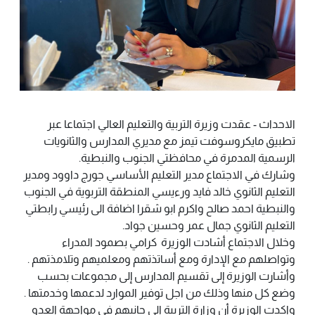
الاحداث - عقدت وزيرة التربية والتعليم العالي اجتماعا عبر
تطبيق مايكروسوفت تيمز مع مديري المدارس والثانويات
الرسمية المدمرة في محافظتي الجنوب والنبطية.
وشارك في الاجتماع مدير التعليم الأساسي جورج داوود ومدير
التعليم الثانوي خالد فايد ورءيسي المنطقة التربوية في الجنوب
والنبطية احمد صالح واكرم ابو شقرا اضافة الى رئيسي رابطتي
التعليم الثانوي جمال عمر وحسين جواد.
وخلال الاجتماع أشادت الوزيرة كرامي بصمود المدراء
وتواصلهم مع الإدارة ومع أساتذتهم ومعلميهم وتلامذتهم .
وأشارت الوزيرة إلى تقسيم المدارس إلى مجموعات بحسب
وضع كل منها وذلك من اجل توفير الموارد لدعمها وخدمتها .
واكدت الوزيرة أن وزارة التربية الى جانبهم في مواجهة العدو