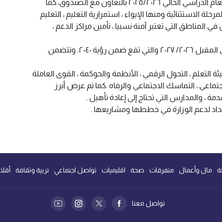
عرض التقدم الذي تم إحرازه في خلال العام الدراسي الحالي ٢٠٢٥/٢٠٢٦ بالتعاون مع الصندوق، كما
حلة الاستثنائية ومنها الإيواء ، استمرارية التعليم ، التعليم
ي المناطق التي تعتبر آمنة نسبيا ، تأمين مراكز الدعم ،
ثم عرضت الوزارة خطتها للعام الدراسي المقبل ٢٠٢٦/ ٢٠٢٧ والتي تقع ضمن رؤية ٢٠٤٠. وتتضمن
وبيئة التعلم ، التحول الرقمي ، الأنظمة والحوكمة ، القوى العاملة
اجتماعي ، التماسك الاجتماعي والرفاه .كما تم عرض أبرز
مة ، والمدارس التي تحتاج إلى إعادة تأهيل .
اد لدعم الوزارة في خططها ومشاريعها .
ة
مال وأعمال
متفرقات
صحة
اقليميات
تواصل اجتماعي
تربية وثقافة
أقلا
تواصل معنا