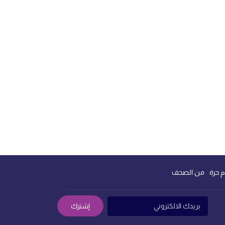
م حرة
من الصحف
إشترك