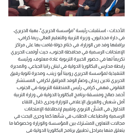
الأحداث - استقبلت رئيسة "مؤسسة الحريري"، بهية الحريري،
في دارة مجدليون، وزيرة التربية والتعليم العالي ريما كرامي،
يرافقها وفد من الوزارة، في ختام جولة قامت بها على مراكز
الإمتحانات الرسمية في محافظة الجنوب، حيث أولمت الحريري
تكريماً لها في حضور الخبيرة التربوية غادة معلوف، ورئيسة
رابطة مدارس البكالوريا الدولية في لبنان رانيا الجباعي، والمديرة
التنفيذية لمؤسسة الحريري روبينا أبو زينب، ومديرة ثانوية رفيق
الحريري نادين زيدان.وضمّ الوفد المرافق لكرامي: المستشار
القانوني فهمي كرامي، رئيس المنطقة التربوية في الجنوب
أحمد صالح ومنسقة برنامج البكالوريا الدولية في وزارة التربية
أمل شعبان والفريق الإعلامي للوزارة.وجرى خلال اللقاء
التداول في الشأن التربوي وتقييم لإنطلاقة الإمتحانات
الرسمية وانطباعات الطلاب في شأنها.كما وجرى البحث في
مجالات التعاون المشترك بين المؤسسة والوزارة وخصوصًا ما
يتعلق منها بمراحل تطبيق برنامج البكالوريا الدولية في