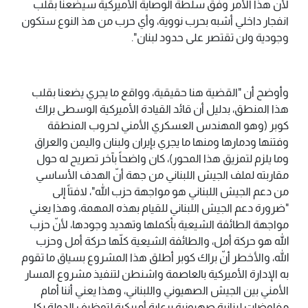
لأنّ هذا الأمر وفق سلطة الوصاية الأميركية سيضعنا بقلب
انفجار داخلي أشبه بحرب نووية، وأي حرب من هذ النوع ستكون
وجودية ولن تقتصر على حدود لبنان".
وأوضح أن "القضية هنا حقيقية، وواقع ما يجري يضعنا بقلب
هذا المنطق، بدليل أن قائد القيادة الأميركية الوسطى براك
كوبر (وهو المهندس العسكري الأمني لحروب المنطقة
وفتنها ودمارها ومنها ما يجري بإيران ولبنان واليمن والعراق
وما يلزم لتمزيق هذا المحور)، كان واضحاً بآخر تصريح له حول
مقاربته لملف الجيش اللبناني من جهة أنّ الهدف الأساسي
من دعم الجيش اللبناني هو مواجهة حزب الله"، لافتاً إلى
"ضرورة دعم الجيش اللبناني للقيام بهذه المهمة، وهذا يعني
مواجهة الطائفة الشيعية بأكملها وتهديد وجودها، لأنّ حزب
الله هو حركة أمل، والطائفة الشيعية كلّها حركة أمل وحزب
الله، والأخطر أنّ براك كوبر أطلق هذا المشروع بسياق ما تقوم
به الإدارة الأميركية بالعاصمة واشنطن لتنفيذ مشروع المسار
الأمني بين الجيش الصهيوني واللبناني، وهذا يعني أننا أمام
مفاوضات لبنانية صهيونية برعاية أميركية لتوظيف الدولة بكل