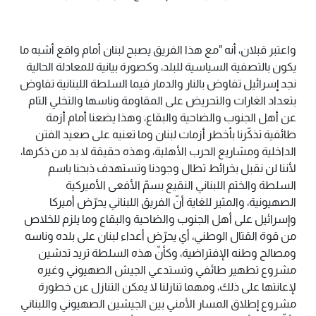
واعتبر قبلان، أنه "مع هذا الفريق يصبح لبنان أمام واقع أشبه ما
يكون بالتصفية السياسية للبلد، وكصورة بيانية للمعادلة الحالية
نجد إسرائيل تفاوض بالنار والدمار فيما السلطة اللبنانية تفاوض
بتعداد الغارات والتحريض على المقاومة وناسها والتخلي التام
عن أهل الجنوب والضاحية والبقاع، وهذا يضعنا أمام أزمة
طائفية تذكّرنا بأخطر أزمات لبنان وما تعنيه على صعيد الفتن
الداخلية ومشاريع الحرب الأهلية، وهذه حقيقة لا بد من ذكرها،
لأننا لن نقبل بخرائط تطال وجودنا وتستهدف ذبحنا باسم
السلطة والختم اللبناني النقيع بسمّ الأفعى الأميركية
الصهيونية، والمثير للغاية أنّ الفريق اللبناني يحرّض أميركا
وإسرائيل على أهل الجنوب والضاحية والبقاع وما يلزم للخلاص
من قوة القتال الوطني، أي يحرّض أعداء لبنان على بلده وناسه
ومصالح وطنه الإفتراضية، وكأنّ هذه السلطة تريد تدشين
مشروع تطهير طائفي وتستدعي الجيش الصهيوني وغيره
لإعانتها على ذلك، ومهما تنازلنا لا يمكن التنازل عن خطورة
مشروع إطلاق المسار الأمني بين الجيشين الصهيوني واللبناني