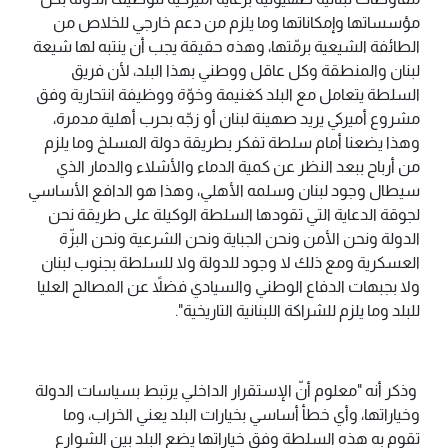
مؤسساتها وإمكاناتها وما يلزم من دعم خارجي للخلاص من
الطائفة الشيعية برمّتها، وهذه حقيقة يجب أن ينتبه لها شيعة
لبنان والمنطقة وكل عاقل ووطني بهذا البلد، لأن فريق
السلطة يتعامل مع البلد كغنيمة وخوّة ووظيفة انتحارية وفق
مشروع أميركي يريد صهينة لبنان أو زجّه بحرب أهلية مدمرة،
وهذا يضعنا أمام سلطة تفكر بطريقة دولة المسلخ وما يلزم
من أرباح ببعد النظر عن كمية الدماء والأشلاء والدمار الذي
سيطال وجود لبنان وسلمه الأهلي، وهذا هو الدافع الأساسي
لجوقة الدعاية التي تقودها السلطة الوكيلة على طريقة نحن
الدولة ونحن الأمن ونحن الجباية ونحن الشرعية ونحن البزّة
العسكرية ومع ذلك لا وجود للدولة ولا للسلطة بجنوب لبنان
ولا بجبهات الدفاع الوطني والسيادي فضلاً عن المصالح العليا
للبلد وما يلزم للشراكة اللبنانية التاريخية".
وذكر أنه "معلوم أنّ الإستقرار الداخلي يرتبط بسياسات الدولة
وخياراتها، وأي خطأ أساسي بخيارات البلد يعني الخراب، وما
تقوم به هذه السلطة وفق خياراتها يضع البلد بين الشوارع