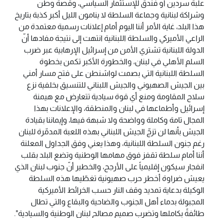
علبة سردين أو فندق للإستثمار السياسي، وقصة وطن
وشراكة لبنانية وجماعة السلطة لا ينامون الليل أكبر كذبة بتاريخ
هذا البلد، غاية الأمر أننا اليوم أمام إعلانات رسمية معتمدة من
الراعي الأميركي والسلطة اللبنانية انتهت إلى نتيجة مفادها أنّ
الدولة اللبنانية تشتري الأمن من إسرائيل الإرهابية عبر ضرب
السلم الأهلي في لبنان، والخطورة الأكبر تكمن بخطوة
السلطة اللبنانية التي بصمت لواشنطن على فتح مسار أمني
بين الجيش الصهيوني والجيش اللبناني للتنسيق بخلفية نزع
سلاح المقاومة ومنع أي قوة سيادية تتعارض مع هيمنة
إسرائيل وأطماعها في لبنان والمنطقة، والإعلانات بهذا
المجال تامة وكاملة وواضحة ولا شبهة فيها، وإيماننا بقيادة
الجيش بأنها لن تزجّ الجيش اللبناني بهذه اللعبة المدمّرة للبنان
رغم جنون السلطة اللبنانية، وهذا يعني وفق الجداول المعلنة
أننا أمام سلطة تقفز فوق مهامها الوطنية وتضع البلد بقلب
انفجار سيكون إقليمياً على الأرجح، والخطير أنّ جنوب لبنان الذي
يعيش ضراوة أخطر حرب صهيونية تغطّيها هذه السلطة
الوكيلة بدعاية تمديد وقف النار حسب الخرائط الأميركية
المجبولة بدماء أهل الجنوب والضاحية والبقاع والتي تطال
طائفةً بكاملها وتضرب صميم مصالح لبنان الوطنية والسيادية".