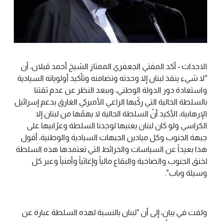
الاحداث - أكد المفتي الجعفري الممتاز الشيخ أحمد قبلان، أن
"لا شيء ينقذ لبنان إلا وحدته وتضامنه وتأكيد أولوياته السيادية
واستعادة دور الدولة الوطني، وببعد النظر عن عدم ثقتنا
بالسلطة الحالية التي ركّبها الراعي الأميركي الغارق بدعم إسرائيل
الإرهابية، الأكيد أنّ السلطة الحالية لا يهمّها من لبنان إلا
الكراسي ولو كان لبنان يعنيها لوجدنا السلطة وعرّابيها على
جبهة الجنوب وكل ميادين الجبهات السيادية والوطنية، أقول
هذا بعيداً عن السياسات والخرائط التي تعتمدها هذه السلطة
لخنق الجنوب والضاحية والبقاع مالياً وإغاثياً وأمنياً وعبر كل
وسيلة وباب".
ولفت في بيان، إلى أن "لبنان بالنسبة لهذه السلطة عبارة عن