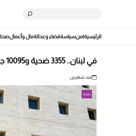
الرئيسية
امن
سياسة
قضاء وعدالة
مال وأعمال
صحة
في لبنان.. 3355 ضحية و10095 جريحاً منذ 2 آذار
منذ شهرين
صحة