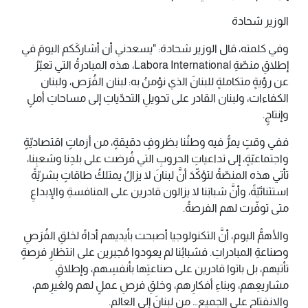
الوزير شحادة
وفي كلمته، قال الوزير شحادة: "يسعدني أن أشاركَكم اليومَ في
إطلاقِ منصّةِ Labora International، هذه المبادرةُ التي تعبّرُ
عن رؤيةٍ متكاملةٍ للبنانَ الذي نؤمنُ به: لبنان الفُرَص، ولبنان
الكفاءات، ولبنان القادر على تحويلِ التحدّياتِ إلى مساحاتِ أملٍ
وإنتاجٍ.
ففي وقتٍ يمرُّ فيه وطنُنا بظروفٍ دقيقةٍ، من أزماتٍ اقتصاديّةٍ
واجتماعيّةٍ، إلى تداعياتِ الحروبِ التي فُرضت على بلدِنا وشعبِنا،
تأتي هذه المنصّةُ لتؤكّدَ أنَّ لبنانَ لا يزالُ يمتلكُ طاقاتٍ بشريّةً
استثنائيّةً، وأنَّ شبابَنا لا يزالون قادرين على المنافسةِ والإبداعِ
متى توفّرت لهم الفرصةُ.
والأهمُّ اليوم، أنَّ التكنولوجيا أصبحت بأيديهم أداةً لخلقِ الفُرَصِ
وصناعةِ المبادراتِ. فشبابُنا لم يعودوا مُجبرين على انتظارِ فرصةٍ
تأتيهم، بل باتوا قادرين على صناعتِها بأنفسِهم، وإطلاقِ
مشاريعِهم، وبناءِ أفكارِهم، وخلقِ فرصِ عملٍ لهم ولغيرِهم،
والانفتاحِ على الجميع… من لبنانَ إلى العالمِ.