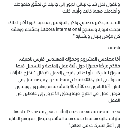
ولتقول لكل شابّ لبناني: لابورا إلى جانبك كي تحقّق طموحك
وأحلامك مهما كانت وأينما كنت.
المصاعب كثيرة صحيح، ولكن المؤمنين بقضية لابورا أكثر. لذلك
نجحت لابورا، وستنجح Labora International، بهمّتكم وبهمّة
كلّ مؤمن بلبنان وبشبابه."
ناصيف
أمّا مهندس المشروع ومموّله المهندس فارس ناصيف،
فقدّم عرضًا مصوّرًا حول آلية عمل المنصة والتسجيل فيها
سواءً للشركات أو لطالبي فرص العمل، ثمّ قال: "يتخرّج 42 ألف
سنويًّا في لبنان، 6000 متخرّج فقط يجدون فرصة عمل في
لبنان، أمّا الباقون ف 30 أو 40 بالمئة منهم يهاجرون ويجدون
فرص عمل في الخارج، فيما يتحوّل الآخرون إلى عاطلين عن
العمل.
هذه المنصة تستهدف هذه الفئات، فهي منصة ذكيّة لديها
ميّزات عالية هدفها خدمة هذه الفئات وغيصال سيرهم الذاتيّة
إلى أهمّ الشركات في العالم."