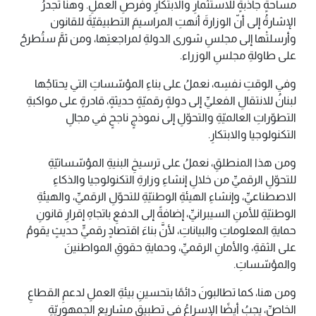
مساحةٍ جاذبةٍ للاستثمارِ والابتكارِ وفرصِ العملِ. وهنا تجدرُ
الإشارةُ إلى أنّ الوزارةَ أنهتِ المراسيمَ التطبيقيّةَ للقانون
وأرسلتْها إلى مجلسِ شورى الدولةِ لمراجعتِها، ومن ثمَّ ستُطرحُ
على طاولةِ مجلسِ الوزراء.
وفي الوقتِ نفسِه، نعملُ على بناءِ المؤسّساتِ التي يحتاجُها
لبنانُ للانتقالِ الفعليِّ إلى دولةٍ رقميّةٍ حديثةٍ، قادرةٍ على مواكبةِ
التطوّراتِ العالميّةِ والتحوّلِ إلى نموذجٍ ناجحٍ في مجالِ
التكنولوجيا والابتكارِ.
ومن هذا المنطلقِ، نعملُ على ترسيخِ البنيةِ المؤسّساتيّةِ
للتحوّلِ الرقميِّ من خلالِ إنشاءِ وزارةِ التكنولوجيا والذكاءِ
الاصطناعيِّ، وإنشاءِ الهيئةِ الوطنيّةِ للتحوّلِ الرقميِّ، والهيئةِ
الوطنيّةِ للأمنِ السيبرانيِّ، إضافةً إلى الدفعِ باتجاهِ إقرارِ قانونِ
حمايةِ المعلوماتِ والبياناتِ، لأنَّ بناءَ اقتصادٍ رقميٍّ حديثٍ يقومُ
على الثقةِ، والأمانِ الرقميِّ، وحمايةِ حقوقِ المواطنينَ
والمؤسّساتِ.
ومن هنا، كما تطالبونَ دائمًا بتحسينِ بيئةِ العملِ لدعمِ القطاعِ
الخاصِّ، يجبُ أيضًا الإسراعُ في تطبيقِ مشاريعِ الجمهوريّةِ