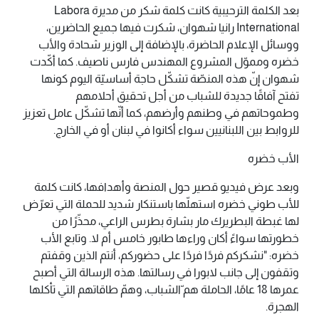
بعد الكلمة الترحيبية كانت كلمة شكر من مديرة Labora
International رانيا شهوان، شكرت فيها جميع الحاضرين،
ووسائل الإعلام الحاضرة، بالإضافة إلى الوزير شحادة والأب
خضره ومموّل المشروع المهندس فارس ناصيف. كما أكّدت
شهوان إنّ هذه المنصّة تشكّل حاجة أساسيّة اليوم كونها
تفتح آفاقًا جديدة للشباب من أجل تحقيق أحلامهم
وطموحاتهم في وطنهم وأرضهم، كما أنّها تشكّل عامل تعزيز
للروابط بين اللبنانيين سواء أكانوا في لبنان أو في الخارج.
الأب خضره
وبعد عرض فيديو قصير حول المنصة وأهدافها، كانت كلمة
للأب طوني خضره استهلّها باستنكار شديد للحملة التي تعرّض
لها غبطة البطريرك مار بشارة بطرس الراعي، محذّرًا من
خطورتها سواءً أكان وراءها طابور خامس أم لا. وتابع الأب
خضره: "نشكركم فردًا فردًا على حضوركم، أنتم الذين وقفتم
وتقفون إلى جانب لابورا في رسالتها. هذه الرسالة التي أصبح
عمرها 18 عامًا، الحاملة هم ّالشباب، وهمّ طاقاتهم التي تأكلها
الهجرة.