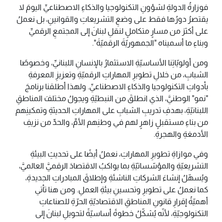
فوزارةُ الدولةِ لشؤونِ التكنولوجيا والذكاءِ الاصطناعيِّ اليومَ لا
يقتصرُ دورُها فقط على وضعِ التشريعاتِ والقوانينِ، بل نعملُ
على أكثرَ من مسارٍ متكاملٍ لنقلِ لبنانَ إلى المجتمعِ الرقميِّ
وبناءِ ما أسميناه "الجمهوريّةَ الرقميّةَ".
ومن أولويّاتِنا الأساسيّةِ الاستثمارُ بالإنسانِ اللبنانيِّ، وخصوصًا
الشبابِ، من خلالِ تطويرِ المهاراتِ الرقميّةِ وتعزيزِ المعرفةِ
بأدواتِ التكنولوجيا والذكاءِ الاصطناعيِّ. ولهذا أطلقنا برنامجَ
"نمو" الوطنيَّ، الذي انطلقَ من النبطيّةِ ويجولُ مختلفَ المناطقِ
اللبنانيّةِ، بهدفِ تدريبِ الشبابِ على المهاراتِ الحديثةِ وتمكينِهم
من بناءِ مستقبلٍ زاهرٍ لهم في وطنِهم الأمِّ، والحدِّ من نزيفِ
الأدمغةِ والهجرةِ.
وفي موازاةِ تطويرِ المهاراتِ، نعملُ أيضًا على تحديثِ البيئةِ
التشريعيّةِ والمؤسّساتيّةِ بما يواكبُ الاقتصادَ الرقميَّ العالميَّ،
ويُسهّلُ إنشاءَ الشركاتِ الناشئةِ وإطلاقَ المبادراتِ الجديدةِ،
كما نعملُ على تطويرِ وتحسينِ بيئةِ العملِ. ومن هنا تأتي
أهميّةُ إقرارِ قانونِ المناطقِ الاقتصاديّةِ الحرّةِ للصناعاتِ
التكنولوجيّةِ، لأنّه يُشكّلُ خطوةً أساسيّةً لتحويلِ لبنانَ إلى