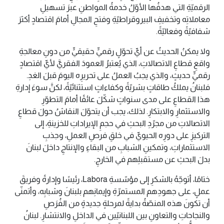
الرقميّةِ التي هدفُها الأوّلُ خدمةُ المواطنِ عبرَ تسهيلِ
معاملاتِه وتخفيفِ البيروقراطيّةِ وفتحِ المجالِ أمامَ اقتصادٍ أكثرَ
شفافيّةً وفعاليّةً.
ولا يمكنُ الحديثُ عن أيِّ تحوّلٍ رقميٍّ حقيقيٍّ من دونِ معالجةِ
واقعِ قطاعِ الاتصالاتِ، الذي يُعتبرُ العمودَ الفقريَّ لأيِّ اقتصادٍ
رقميٍّ حديثٍ، والذي يجبُ العملُ على تحريرِه اليومَ قبلَ الغدِ.
فلبنانُ يملكُ طاقاتٍ بشريّةً وكفاءاتٍ استثنائيّةً، لكنَّ سوءَ إدارةِ
هذا القطاعِ على مدى سنواتٍ شكّلَ عائقًا أمامَ التطوّرِ
والاستثمارِ والابتكارِ. لذلك، يجب أن يتحوّلَ النقاشُ حولَ قطاعِ
الاتصالاتِ من مجرّدِ البحثِ في حجمِ الإيراداتِ للخزينةِ، إلى
التركيزِ على دورِه الحيويِّ في خلقِ فرصِ العملِ، وجذبِ
الاستثماراتِ، وتمكينِ الشبابِ من البقاءِ والإنتاجِ داخلَ لبنانَ
بدلَ البحثِ عن مستقبلِهم في الخارجِ.
ختامًا، أتوجّهُ بالشكرِ إلى مؤسّسةِ Labora، رئيسًا وإدارةً وفريقَ
عملٍ، على جهودِهم المستمرّةِ وإيمانِهم بلبنانَ وشبابِه، وأتمنّى
أن تكونَ هذه المنصّةُ بدايةً لمرحلةٍ جديدةٍ من الفُرَصِ
والنجاحاتِ والتعاونِ بين اللبنانيّين في الداخلِ والانتشارِ. لبنانُ