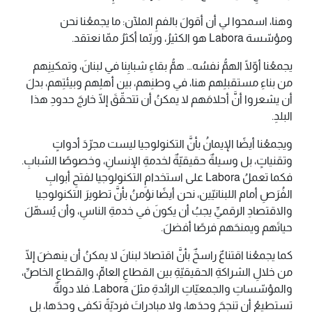
وهنا، اسمحوا لي أن أقولَ بالفمِ الملآن: ما يجمعُنا نحن
ومؤسّسة Labora هو الكثيرُ، وربّما أكثرُ ممّا نعتقد.
يجمعُنا أوّلًا الهمُّ نفسُه… همُّ بقاءِ شبابِنا في لبنانَ، وتمكينِهم
من بناءِ مستقبلِهم هنا، في وطنِهم، بين أهلِهم وبيئتِهم، بدلَ
أن يشعروا أنَّ أحلامَهم لا يمكنُ أن تتحقّقَ إلّا خارجَ حدودِ هذا
البلدِ.
ويجمعُنا أيضًا الإيمانُ بأنَّ التكنولوجيا ليست مجرّدَ أدواتٍ
وتقنياتٍ، بل وسيلةٌ حقيقيّةٌ لخدمةِ الإنسانِ، وخصوصًا الشبابِ.
فكما تعملُ Labora على استخدامِ التكنولوجيا لفتحِ أبوابِ
الفُرَصِ أمام اللبنانيّين، نحن أيضًا نؤمنُ بأنَّ تطويرَ التكنولوجيا
والاقتصادِ الرقميِّ يجبُ أن يكونَ في خدمةِ الناسِ، وأن يُسهّلَ
حياتَهم ويمنحَهم فرصًا أفضلَ.
كما يجمعُنا اقتناعٌ راسخٌ بأنَّ اقتصادَ لبنانَ لا يمكنُ أن ينهضَ إلّا
من خلالِ الشراكةِ الحقيقيّةِ بين القطاعِ العامِّ، والقطاعِ الخاصِّ،
والمؤسّساتِ والجمعيّاتِ الرائدةِ مثلَ Labora. فلا دولةٌ
تستطيعُ أن تنجحَ وحدَها، ولا مبادراتَ فرديّةً تكفي وحدَها، بل