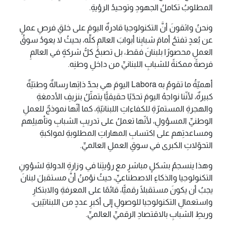
المطلوبُ تكاملُ الجهودِ وتوحيدُ الرؤيةِ.
ونحنُ واثقونَ أنَّ التكنولوجيا قادرةٌ اليومَ على خلقِ فرصِ عملٍ
عن بُعدٍ تفتحُ أمامَ شبابِنا أبوابَ العالمِ كلِّه، بحيثُ لا يعودُ سوقُ
العملِ محصورًا بلبنانَ فقط، بل تصبحُ كلُّ شركةٍ في العالمِ
فرصةً ممكنةً للشبابِ اللبنانيِّ من داخلِ وطنِه.
أهميّةُ ما تقومُ به Labora اليومَ هي بحدِّ ذاتِها رسالةٌ وطنيّةٌ
كبيرةٌ، لأنّنا نواجهُ اليومَ تحدّيًا حقيقيًّا يتمثّلُ بنزيفِ الأدمغةِ
والهجرةِ المستمرّةِ للكفاءاتِ اللبنانيّةِ، كما أنّها نموذجٌ للعملِ
الوطنيِّ المسؤولِ، لأنّها تعملُ على تدريبِ الشبابِ وتأهيلِهم
ومساعدتِهم على اكتسابِ المهاراتِ المطلوبةِ لمواكبةِ
التحوّلاتِ الكبرى في سوقِ العملِ العالميِّ.
وهذا ينسجمُ بشكلٍ مباشرٍ مع رؤيتِنا في وزارةِ الدولةِ لشؤونِ
التكنولوجيا والذكاءِ الاصطناعيِّ، حيثُ نؤمنُ أنَّ مستقبلَ لبنانَ
يجبُ أن يكونَ مستقبلًا رقميًّا، قائمًا على المعرفةِ والابتكارِ
واستعمالِ التكنولوجيا للوصولِ إلى أكبرِ عددٍ من اللبنانيّين،
وربطِ الشبابِ بالاقتصادِ الرقميِّ العالميِّ.