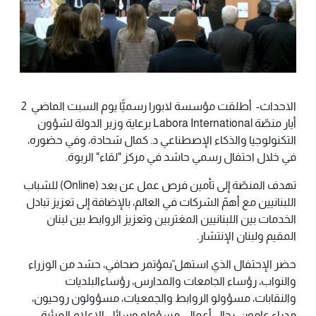
الاحداث- أطلقت مؤسسة لابورا رسميًّا يوم السبت الماضي 2
أيار منصّة Labora International برعاية وزير الدولة لشؤون
التكنولوجيا والذكاء الإصطناعي د. كمال شحادة، وفي حضوره،
في خلال احتفال رسمي حاشد في مركز "لقاء" الربوة.
تهدف المنصّة إلى تأمين فرص عمل عن بعد (Online) للشباب
اللبنانيين مع أهمّ الشركات في العالم، بالإضافة إلى تعزيز تبادل
الخدمات بين اللبنانيين المغتربين وتعزيز الروابط بين لبنان
المقيم ولبنان الإنتشار.
حضر الإحتفال الذي استهل ّبمؤتمر صحافي، حشد من الوزراء
والنواب، رؤساء الجامعات والمدارس، رؤساءالبلديات
والنقابات، مسؤولو الروابط والجمعيات، مسؤولون روحيون،
مدراء عامون، رجال أعمال، مسؤولو وسائل الإعلام المرئية