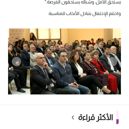
يستحقُّ الأملَ، وشبابُه يستحقّونَ الفرصةَ."
واختتم الإحتفال بتبادل الأنخاب للمناسبة.
الأكثر قراءة