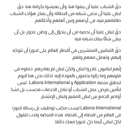
حقّ الشباب علينا أن يبقوا هنا، وأن يعيشوا بكرامة هنا. حقّ
لبنان علينا أن نحمي شبابه من البطالة وأن يفجّر هؤلاء الشباب
طاقاتهم فيه، في أرضهم وبين أهلهم وأحبّائهم.
حقّ لبنان علينا أن نحميه من أن يتحوّل إلى وطن عجوز، بل أن
يبقى شابًّا ببقاء شبابه فيه.
حقّ اللبنانيين المنتشرين في أقطار العالم على لابورا أن تتوجّه
إليهم، وتعمل معهم ولهم.
إنّهم لبنانيون غادروا لبنان ولكنّ لبنان لم يغادرهم. حملوه في
قلوبهم وما زالوا يحلمون بالعودة إليه. لذلك نحن هنا اليوم
لنطلق منصة Application و Labora International ، ليس
لتأمين فرص عمل للشباب أو تبادل الخدمات فحسب، بل لشدّ
أواصر الجمع بين لبنان المقيم ولبنان الإنتشار.
Labora International ليست مكتب توظيف، بل رسالة لابورا
في العالم من اقصاه إلى اقصاه. هذه المنصّة ولدت لتقول
لكلّ لبناني أينما حلّ: لابورا معك دائمًا.