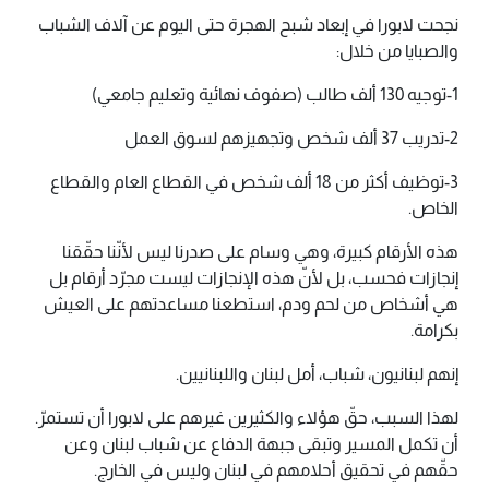
نجحت لابورا في إبعاد شبح الهجرة حتى اليوم عن آلاف الشباب
والصبايا من خلال:
1-توجيه 130 ألف طالب (صفوف نهائية وتعليم جامعي)
2-تدريب 37 ألف شخص وتجهيزهم لسوق العمل
3-توظيف أكثر من 18 ألف شخص في القطاع العام والقطاع
الخاص.
هذه الأرقام كبيرة، وهي وسام على صدرنا ليس لأنّنا حقّقنا
إنجازات فحسب، بل لأنّ هذه الإنجازات ليست مجرّد أرقام بل
هي أشخاص من لحم ودم، استطعنا مساعدتهم على العيش
بكرامة.
إنهم لبنانيون، شباب، أمل لبنان واللبنانيين.
لهذا السبب، حقّ هؤلاء والكثيرين غيرهم على لابورا أن تستمرّ.
أن تكمل المسير وتبقى جبهة الدفاع عن شباب لبنان وعن
حقّهم في تحقيق أحلامهم في لبنان وليس في الخارج.