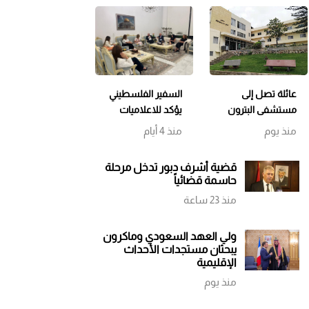
عائلة تصل إلى
السفير الفلسطيني
مستشفى البترون
يؤكد للاعلاميات
بحالة هستيرية…
اللبنانيات التمسك
منذ يوم
منذ 4 أيام
والتحقيقات
بسيادة لبنان
مستمرة وتوقيف
ورفض التوطين
قضية أشرف دبور تدخل مرحلة
الوالد
حاسمة قضائياً
منذ 23 ساعة
ولي العهد السعودي وماكرون
يبحثان مستجدات الأحداث
الإقليمية
منذ يوم