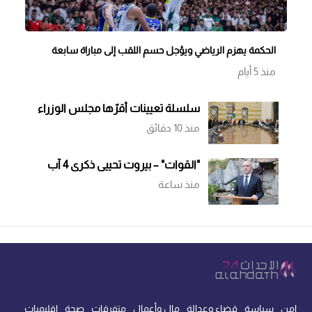
الحكمة يهزم الرياضي ويؤجل حسم اللقب إلى مباراة سابعة
منذ 5 أيام
سلسلة تعيينات أقرّها مجلس الوزراء
منذ 10 دقائق
"القوات" – بيروت تحييى ذكرى 4 آب
منذ ساعة
امن
سياسة
قضاء وعدالة
مال وأعمال
متفرقات
صحة
اقليميات