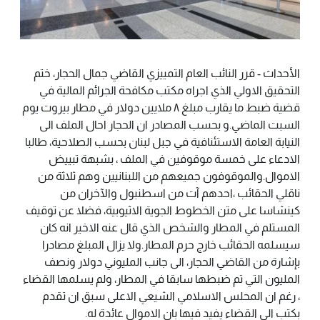
الأحداث - قرر النائب العام التمييزي القاضي جمال الحجار، ختم
التحقيق الاولي الذي اجراه مكتب مكافحة الجرائم المالية في
قضية ضبط ما يقارب مبلغ ٨ ملايين دولار في مطار بيروت يوم
السبت الماضي.و بحسب المصادر ان الحجار احال الملف الى
النيابة العامة الاستئنافية في جبل لبنان بحسب الصلاحية، طالبا
الادعاء على خمسة موقوفين في الملف ، بشبهة تبييض
الاموال.والموقوفون جميعهم من اللبنانيين وهم ثلاثة من
ناقلي الحقائب ،احدهم آت من اسطنبول والآخران من
كينشاسا على متن الخطوط الجوية الاثيوبية، فضلا عن توقيف
المستلم في المطار والشخص الذي قال عنه الاخير انه كان
سيسلمه الحقائب خارج حرم المطار.ولا يزال المبلغ مصادرا
بإشارة من القاضي الحجار، الى جانب المليوني دولار ونصف
المليون التي تم ضبطها سابقا في المطار، ولم يسلمها القضاء
، رغم ان المحلس الاسلامي الشيعي الاعلى سبق ان تقدم
بكتب الى القضاء يفيد فيها بان الاموال عائدة له.