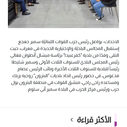
الاحداث- يواصل رئيس حزب القوات اللبنانيّة سمير جعجع
إستقبال المجالس البلديّة والإختيارية الجديدة في معراب، حيث
التقى وفدًا من بلدية "كفرعبيدا" برئاسة ميشال أنطوان فغالي
رئيس المجلس البلدي للسنوات الثلاث الأولى وسمير شليطا
رئيساً للبلدية للسنوات الثلاث الأخيرة ونائب الرئيس عصام
فدعوس، في حضور رئيس اتحاد بلديات "البترون" روجيه يزبك
ومساعده راجي راجي، منسّق القوات في منطقة البترون بول
حرب ورئيس مركز الحزب في البلدة سمير أبي سلوم.
الأكثر قراءة