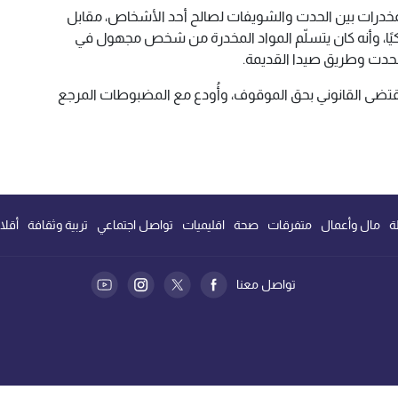
 المخدرات بين الحدت والشويفات لصالح أحد الأشخاص، مقابل
 بين 50 و60 دولارًا أميركيًا، وأنه كان يتسلّم المواد المخدرة من شخص مجهول في
لحدت وطريق صيدا القديمة.
لمقتضى القانوني بحق الموقوف، وأُودع مع المضبوطات المرجع
ة
مال وأعمال
متفرقات
صحة
اقليميات
تواصل اجتماعي
تربية وثقافة
أقلا
تواصل معنا