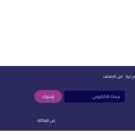
م حرة
من الصحف
إشترك
عن الوكالة