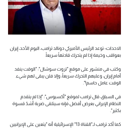
الاحداث- توعد الرئيس الأميركي دونالد ترامب، اليوم الأحد، إيران
بعواقب وخيمة إذا لم يتحرك قادتهاً سريعاً.
وكتب في منشور على موقع "تروث سوشال": "الوقت ينفد
أمام إيران، وعليهم التحرك سريعاً، وإلا فلن يبقى لهم شيء.
الوقت عامل حاسم!".
في السياق، قال ترامب لموقع "أكسيوس": "إذا لم يتقدم
النظام الإيراني بعرض أفضل فإنه سيتلقى ضربة أشدّ قسوة
بكثير".
كما أكد ترامب لـ"القناة 13" الإسرائيلية أنه "يتعين على الإيرانيين