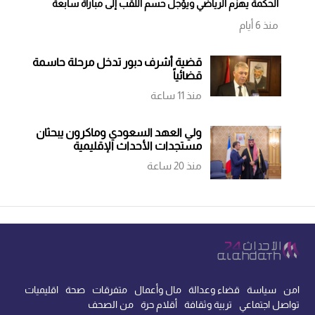
الحكمة يهزم الرياضي ويؤجل حسم اللقب إلى مباراة سابعة
منذ 6 أيام
قضية أشرف دبور تدخل مرحلة حاسمة
قضائياً
منذ 11 ساعة
ولي العهد السعودي وماكرون يبحثان
مستجدات الأحداث الإقليمية
منذ 20 ساعة
امن
سياسة
قضاء وعدالة
مال وأعمال
متفرقات
صحة
اقليميات
تواصل اجتماعي
تربية وثقافة
أقلام حرة
من الصحف