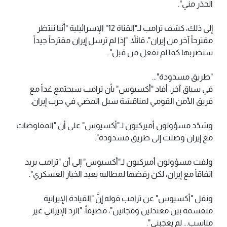
الحذر مني".
إلى ذلك، كشف ترامب لـ"القناة 12" الإسرائيلية "أننا ننتظر
مقترحاً آخر من إيران"، قائلاً: "إذا لم ترسل إيران مقترحاً جيداً
سنضربها كما لم نفعل من قبل".
"طريق مسدودة"...
في سياق آخر، أفاد "أكسيوس" بأن ترامب سيجتمع غداً مع
فريق الأمن القومي لمناقشة سبل المضي في حرب إيران.
وشدّد مسؤولون أميركيون لـ"أكسيوس" على أن "المفاوضات
مع إيران وصلت إلى طريق مسدودة".
ولفت مسؤولون أميركيون لـ"أكسيوس" إلى أن "ترامب يريد
اتفاقاً مع إيران، لكن رفضها لمطالبه يعيد الخيار العسكري".
ونقل "أكسيوس" عن ترامب قوله إنَّ "القيادة الإيرانية
منقسمة بين معتدلين ومجانين"، مضيفاً: "الرد الإيراني غير
مناسب... لم يعجبني".