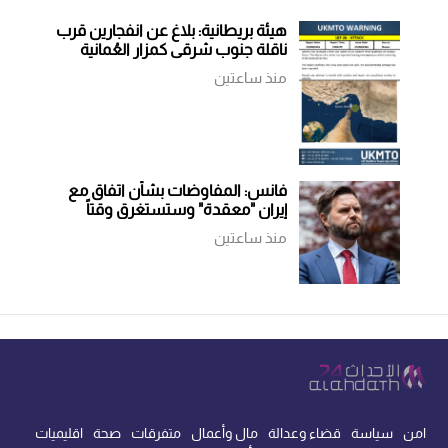
هيئة بريطانية: بلاغ عن انفجارين قرب
ناقلة جنوب شرقي كمزار العُمانية
منذ ساعتين
فانس: المفاوضات بشأن اتفاق مع
إيران "معقدة" وستستغرق وقتاً
منذ ساعتين
امن
سياسة
قضاء وعدالة
مال وأعمال
متفرقات
صحة
اقليميات