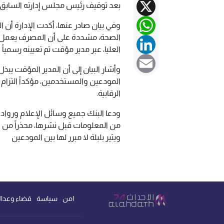
X
بعد توقيف رئيس مجلس إدارته السابق.
WhatsApp
وفي بيان صادر عنها، أكدت الإدارة أن ا
الصحة، مشددة على أن المصرف يعمل حا
LinkedIn
العليا، عبر مدير مؤقت تم تعيينه رسميا
Email
وأشار البيان إلى أن المدير المؤقت ي
المودعين والمستخدمين، مؤكداً التزام 
الرقابية.
ودعا البنك جميع وسائل الإعلام ورواد 
من المعلومات قبل نشرها، محذراً من 
ويثير بلبلة لا مبرر لها بين المودعين
امن
سياسة
قضاء وعدال