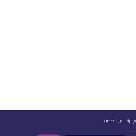
م حرة
من الصحف