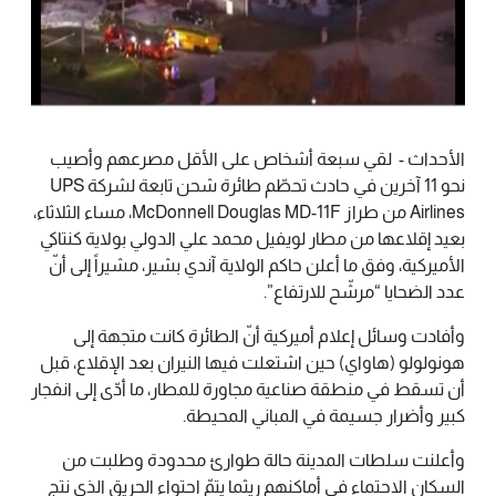
الأحداث - لقي سبعة أشخاص على الأقل مصرعهم وأصيب
نحو 11 آخرين في حادث تحطّم طائرة شحن تابعة لشركة UPS
Airlines من طراز McDonnell Douglas MD-11F، مساء الثلاثاء،
بعيد إقلاعها من مطار لويفيل محمد علي الدولي بولاية كنتاكي
الأميركية، وفق ما أعلن حاكم الولاية آندي بشير، مشيراً إلى أنّ
عدد الضحايا “مرشّح للارتفاع”.
وأفادت وسائل إعلام أميركية أنّ الطائرة كانت متجهة إلى
هونولولو (هاواي) حين اشتعلت فيها النيران بعد الإقلاع، قبل
أن تسقط في منطقة صناعية مجاورة للمطار، ما أدّى إلى انفجار
كبير وأضرار جسيمة في المباني المحيطة.
وأعلنت سلطات المدينة حالة طوارئ محدودة وطلبت من
السكان الاحتماء في أماكنهم ريثما يتمّ احتواء الحريق الذي نتج