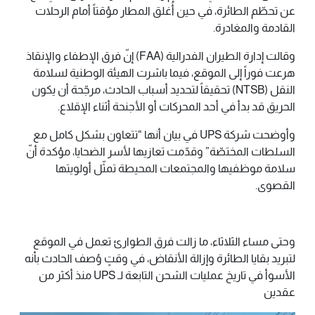
عن تحطّم الطائرة، في حين أُغلق المطار مؤقتاً أمام الرحلات
القادمة والمغادرة.
وقالت إدارة الطيران الفدرالية (FAA) إنّ فرق الإطفاء والإنقاذ
هرعت فوراً إلى الموقع، فيما باشرت الهيئة الوطنية لسلامة
النقل (NTSB) تحقيقاً لتحديد أسباب الحادث، مرجّحة أن يكون
الحريق قد بدأ في أحد المحركات أو الأجنحة أثناء الإقلاع.
وأوضحت شركة UPS في بيان أنها “تتعاون بشكل كامل مع
السلطات المختصّة” وقدّمت تعازيها لأسر الضحايا، مؤكدة أنّ
سلامة موظفيها والمجتمعات المحيطة تمثّل أولويتها
القصوى.
وحتى مساء الثلاثاء، ما زالت فرق الطوارئ تعمل في الموقع
لتبريد بقايا الطائرة وإزالة الأنقاض، في وقتٍ وُصف الحادث بأنه
الأسوأ في تاريخ عمليات الشحن التابعة لـ UPS منذ أكثر من
عقدين