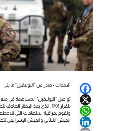
الاحداث - صدر عن "اليونيفيل" ما يلي:
Facebook
X
تواصل "اليونيفيل" المساهمة في منع ا
للقرار 1701، الذي يعدّ الإطار الهادف لتحقيق استقرار طويل الأمد في المنطقة.
WhatsApp
ونقوم بمراقبة الانتهاكات التي نلاحظه
LinkedIn
الجيش اللبناني والجيش الإسرائيلي ل
Email