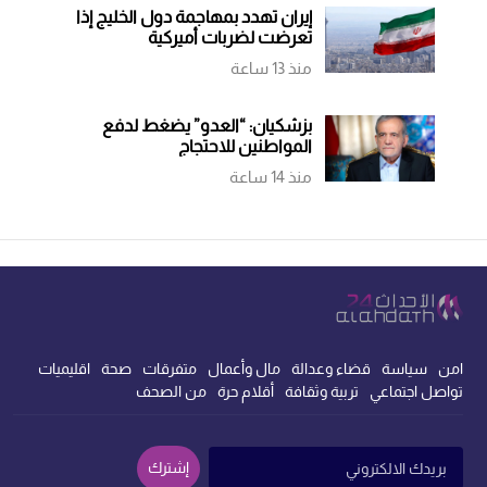
إيران تهدد بمهاجمة دول الخليج إذا
تعرضت لضربات أميركية
منذ 13 ساعة
بزشكيان: “العدو” يضغط لدفع
المواطنين للاحتجاج
منذ 14 ساعة
امن
سياسة
قضاء وعدالة
مال وأعمال
متفرقات
صحة
اقليميات
تواصل اجتماعي
تربية وثقافة
أقلام حرة
من الصحف
إشترك