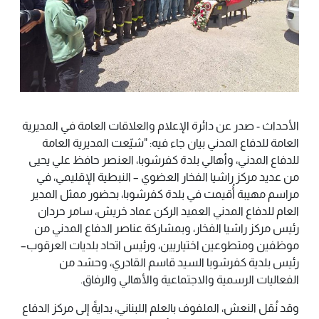
الأحداث - صدر عن دائرة الإعلام والعلاقات العامة في المديرية
العامة للدفاع المدني بيان جاء فيه: "شيّعت المديرية العامة
للدفاع المدني، وأهالي بلدة كفرشوبا، العنصر حافظ علي يحيى
من عديد مركز راشيا الفخار العضوي – النبطية الإقليمي، في
مراسم مهيبة أُقيمت في بلدة كفرشوبا، بحضور ممثل المدير
العام للدفاع المدني العميد الركن عماد خريش، سامر حردان
رئيس مركز راشيا الفخار، وبمشاركة عناصر الدفاع المدني من
موظفين ومتطوعين اختياريين، ورئيس اتحاد بلديات العرقوب–
رئيس بلدية كفرشوبا السيد قاسم القادري، وحشد من
الفعاليات الرسمية والاجتماعية والأهالي والرفاق.
وقد نُقل النعش، الملفوف بالعلم اللبناني، بدايةً إلى مركز الدفاع