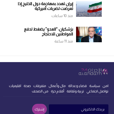
إيران تهدد بمهاجمة دول الخليج إذا
تعرضت لضربات أميركية
منذ 10 ساعات
بزشكيان: “العدو” يضغط لدفع
المواطنين للاحتجاج
منذ 11 ساعة
امن
سياسة
قضاء وعدالة
مال وأعمال
متفرقات
صحة
اقليميات
تواصل اجتماعي
تربية وثقافة
أقلام حرة
من الصحف
إشترك