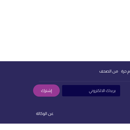
م حرة
من الصحف
إشترك
عن الوكالة