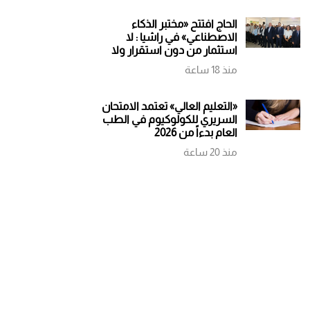
مستمرة وتوقيف
ورفض التوطين
الحاج افتتح «مختبر الذكاء
الوالد
الاصطناعي» في راشيا : لا
استثمار من دون استقرار ولا
نمو من دون ثقة
منذ 18 ساعة
«التعليم العالي» تعتمد الامتحان
السريري للكولوكيوم في الطب
العام بدءاً من 2026
منذ 20 ساعة