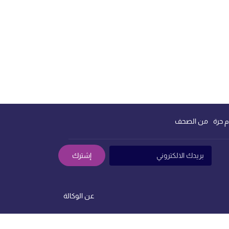
م حرة
من الصحف
إشترك
عن الوكالة