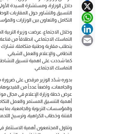
X
داخل الوزارة، ومستشارة السيدة الأولى
التنسيق والتشاور حول المقاربات الوط
WhatsApp
التكامل والتعاون بين الوزارات والمؤ
LinkedIn
وخلال الاجتماع، عرضت وزيرة التربية ال
Email
التماسك الاجتماعي، انطلاقاً من قناعة
يتطلب مقاربة وطنية متكاملة، تشارك ف
النظامي والإعلام والعمل الشبابي.
كما شددت على اهمية تنسيق النشاطات وا
التماسك الاجتماعي.
بدوره شدّد الوزير مرقص على ضرورة مك
والجامعات، واضعاً عدداً من الفيديوهات 
عرض خطة وزارة الإعلام في مجال مواج
أهمية التنسيق المستمر والعمل التكامل
والمؤسسات التربوية والجامعية، بما ي
الفتنة وخطاب الكراهية، وترسيخ اللحمة
وتناول المجتمعون أهمية الاستثمار في