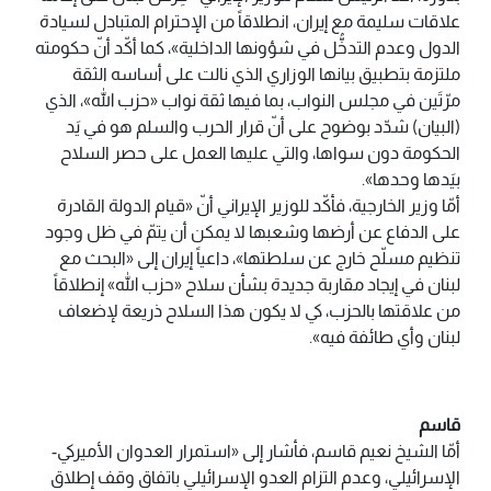
علاقات سليمة مع إيران، انطلاقاً من الإحترام المتبادل لسيادة
الدول وعدم التدخُّل في شؤونها الداخلية»، كما أكّد أنّ حكومته
ملتزمة بتطبيق بيانها الوزاري الذي نالت على أساسه الثقة
مرّتَين في مجلس النواب، بما فيها ثقة نواب «حزب الله»، الذي
(البيان) شدّد بوضوح على أنّ قرار الحرب والسلم هو في يَد
الحكومة دون سواها، والتي عليها العمل على حصر السلاح
بيَدها وحدها».
أمّا وزير الخارجية، فأكّد للوزير الإيراني أنّ «قيام الدولة القادرة
على الدفاع عن أرضها وشعبها لا يمكن أن يتمّ في ظل وجود
تنظيم مسلّح خارج عن سلطتها»، داعياً إيران إلى «البحث مع
لبنان في إيجاد مقاربة جديدة بشأن سلاح «حزب الله» إنطلاقاً
من علاقتها بالحزب، كي لا يكون هذا السلاح ذريعة لإضعاف
لبنان وأي طائفة فيه».
قاسم
أمّا الشيخ نعيم قاسم، فأشار إلى «استمرار العدوان الأميركي-
الإسرائيلي، وعدم التزام العدو الإسرائيلي باتفاق وقف إطلاق