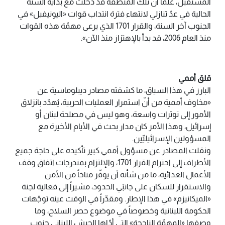
المستقبل، علماً أنّ تلك المنطقة قد دخلت مع بداية السنة
الحالية في عدّ تنازلي لانتهاء فترة انتداب قوات «اليونيفيل» في
الجنوب آخر السنة، والقرار 1701 الذي يرعى مهمّة هذه القوات
منذ العام 2006، قد بدأ بالإهتزاز منذ الآن».
قلق أممي
البارز في هذا السياق، ما كشفته مصادر ديبلوماسية عن
«مخاوف أممية من أنّ استمرار العمليات الحربية، يُهدّد بانزلاق
الأمور إلى توترات واسعة، وهو ليس في مصلحة لبنان أو
إسرائيل، وهذا الأمر كان مدار بحث في الأيام الأخيرة مع
المسؤولين الإسرائيليِّين.
ونقلت المصادر عن مسؤول أممي كبير تأكيده على حاجة جميع
الأطراف إلى احترام القرار 1701، والإلتزام بمندرجات اتفاق وقف
الأعمال العدائية، ما من شأنه أن يوفّر مناخاً من الأمن
والاستقرار للسكان على جانبَي الحدود، مشيراً إلى فعالية لجنة
«الميكانيزم» في هذا الإطار. ومقدِّراً في الوقت عينه توجّهات
الحكومة اللبنانية وخصوصاً في موضوع حصر السلاح، وما
وصفها «المهمّة الناجحة» التي أدّاها الجيش اللبناني جنوب