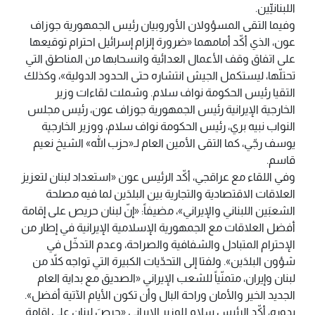
اللبنانيِّين.
وفيما التقى المسؤولان الأوروبيان رئيس الجمهورية جوزاف
عون، الذي أكّد أمامهما «ضرورة إلزام إسرائيل احترام توقيعها
على اتفاق وقف الأعمال العدائية وانسحابها من المناطق التي
تحتلّها، ليستكمل الجيش انتشاره حتى الحدود الدولية»، وكذلك
التقيا رئيس الحكومة نواف سلام. وشملت لقاءات وزير
الخارجية الإيرانية رئيس الجمهورية جوزاف عون، رئيس مجلس
النواب نبيه بري، رئيس الحكومة نواف سلام، ووزير الخارجية
يوسف رجّي، كما التقى الأمين العام لـ«حزب الله» الشيخ نعيم
قاسم.
وفي اللقاء مع عراقجي، أكّد الرئيس عون «استعداد لبنان لتعزيز
العلاقات الاقتصادية والتجارية بين البلدَين لما فيه مصلحة
الشعبَين اللبناني والإيراني»، مضيفاً: «إنّ لبنان حريص على إقامة
أفضل العلاقات مع الجمهورية الإسلامية الإيرانية في إطار من
الإحترام المتبادل والشفافية والصراحة، وعدم التدخّل في
شؤون البلدَين». ولفتا إلى التحدّيات الكبيرة التي تواجه كلاً من
لبنان وإيران، متمنّياً للشعب الإيراني «الصديق مع بداية العام
الجديد الخير والأمان وراحة البال وأن تكون الأيام الآتية أفضل».
بدوره، أكّد الرئيس سلام للوزير الإيراني «حِرصَ لبنان على إقامة