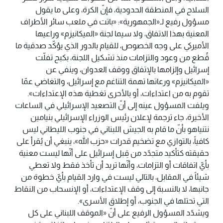
السلاح في المنطقة الحدودية، فإنّ الكرة، وعلى ما يقول
مسؤول رفيع لـ«الجمهورية»: «باتت في ملعب سائر الأطراف
المعنية بهذا الاتفاق، ولا سيما لجنة «الميكانيزم» وراعيها
الأميركي على وجه الخصوص، للقيام بالدور الذي يؤكّد صدقية ما
قُطع من وعود والتزامات منذ تشكيل اللجنة، بكبح تفلّت
إسرائيل وإلزامها بالإتفاق ووقف العدوان، وينفي عن
«الميكانيزم» ورعاتها تهمة التناغم مع إسرائيل، والتغاضي عمّا
تقوم به من اعتداءات، أو بالأحرى تغطية هذه الإعتداءات».
ويلفت المسؤول عينه إلى أنّ التصعيد الإسرائيلي في الساعات
الأخيرة، جاء ترجمة لإعلان رئيس الوزراء الإسرائيلي بنيامين
نتنياهو بأنّ ما قام به الجيش اللبناني في جنوب الليطاني ليس
كافياً، بالتوازي مع تضخيم قدرات «حزب الله»، ينبغي أن يُقرأ على
حقيقته كتأكيد متجدّد من قِبل إسرائيل على أنّها ليست معنية
بأيّ اتفاقات أو التزامات، وأنّها تريد أن تأخذ فقط ولا تعطي
شيئاً في المقابل، بالتالي ليست في وارد القيام بأيّ خطوة من
جانبها، لا بالنسبة إلى وقف الإعتداءات، أو الإنسحاب من النقاط
التي تحتلها في الجنوب، أو إطلاق الأسرى».
ويشدّد المسؤول الرفيع على أنّ «الموقف اللبناني على كل