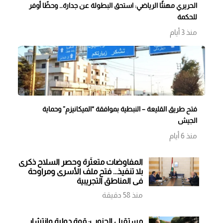
الحريري مهنئًا الرياضي: استحق البطولة عن جدارة… وحظًا أوفر
للحكمة
منذ 3 أيام
فتح طريق القليعة – النبطية بموافقة “الميكانيزم” وحماية
الجيش
منذ 6 أيام
المفاوضات متعثّرة وحصر السلاح ذكرى
بلا تنفيذ... فتح ملف الأسرى ومراوحة
في المناطق التجريبية
منذ 58 دقيقة
مستقبل الجنوب: قوة دولية وانتشار