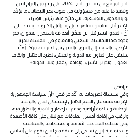
النار الموقّع في تشرين الثّاني 2024، على رغم من التزام لبنان
وتنفيذ ما عليه من مسؤولية في جنوب نهر الليطاني، ما يؤكّد
نوايا العدوان التوسعية، التي صرّح عنها رئيس الوزراء
الإسرائيلي بنيامين نتنياهو حول إسرائيل الكبرى». وشدّد على
أنّ «العدو الإسرائيلي لن يحقّق أهدافه باستمرار العدوان، مع
وجود هذا التماسك الشعبي والمقاوِم في التمسك بتحرير
الأرض، والعودة إلى القرى والمدن في الجنوب»، مؤكّداً «أنّنا
سنبقى على تعاون مع الدولة والجيش، لطرد الاحتلال وإيقاف
العدوان وتحرير الأسرى وإعادة الإعمار وبناء الدولة».
عراقجي
وفي سلسلة تصريحات له، أكّد عراقجي «أنّ سياسة الجمهورية
الإيرانية مبنية على الدعم الكامل لإستقلال لبنان والوحدة
الوطنية وسلامة أراضيه ودعم الإزدهار والتنمية والتطوّر فيه،
ونرغب في إقامة أحسن العلاقات مع لبنان على كافة الأصعدة
وفي مختلف المجالات الثقافية والاقتصادية والسياسية
والإجتماعية. إيران تسعى إلى علاقة مع لبنان تقوم على أساس