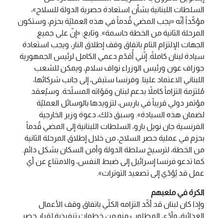
السلطات اللبنانية بشأن استعادة حصرية الدولة للسلاح»،
مؤكّداً أنّه «يجب المضي قُدماً في هذه العمليّة بحزم، وستكون
المرحلة الثانية من الخطة حاسمة». وتابع: «إنّ على جميع
الجهات الإلتزام التام باتفاق وقف إطلاق النار، ويجب استعادة
سيادة لبنان كاملةً. إنّني أُقدّم دعمي الكامل لرئيس الجمهورية
جوزاف عون ورئيس الوزراء نواف سلام، ويمكن للشعب
اللبناني الاعتماد علينا. وفرنسا ستبقى، إلى جانب شركائها،
مُلتزمة التزاماً كاملاً بدعم لبنان وقوّاته المسلّحة. وسيُعقد
مؤتمر دولي قريباً في باريس، لتزويدها بالوسائل العمليّة
لضمان هذه السيادة». وسبق ذلك، دعوة وزير الخارجية
الفرنسية جان نويل بارو، السلطات اللبنانية إلى المضي قُدماً
بحزم في عملية حصر السلاح، من خلال إطلاق المرحلة الثانية
من الخطة، لترسيخ سلطة الدولة وأمن السكان بشكل دائم.
كما تدعو فرنسا إسرائيل إلى ضبط النفس، والامتناع عن أي
عمل قد يُؤدّي إلى تصعيد التوترات».
الكرة في ملعبهم
وإذا كان لبنان قد أكّد التزامه الكلّي باتفاق وقف الأعمال
العدائية، وأدّى المطلوب منه من خطوات تنفيذية لقرار حصر