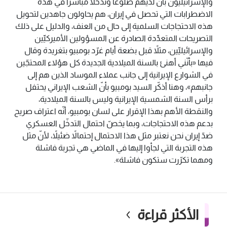
والإسرائيليّون بأنّ لديهم ضلوعاً وتدخّلاً مباشراً في هذه
الاضطرابات التي تحصل في إيران، هم يحاولون جاهدين لتحويل
هذه الاحتجاجات السلمية إلى حال من العنف، والدليل على ذلك
التصريحات المتعدِّدة الصادرة عن المسؤولين الأميركيِّين
والإسرائيليِّين، مثلاً قبل بضعة أيام غرّد بومبيو بتغريدة وقال
فيها «بأنّني أهنئ بالسنة الميلادية الجديدة كل هؤلاء المحتجّين
في الشوارع الإيرانية إلى جانب عملاء الموساد الذين هم إلى
جانبهم»، وهنا أذكّر السيد بومبيو بأنّ الشعب الإيراني يحتفل
برأس السنة الشمسية الإيرانية وليس بالسنة الميلادية،
والنقطة الأهم بهذا الإقرار على لسان بومبيو، أنّه اعتراف صريح
بدعم هذه الاحتجاجات، وبما يخصّ احتمال التدخّل العسكري
ضدّ إيران نحن نعتبر مثل هذا الاحتمال إحتمالاً ضئيلاً، لأنّ مثل
هذه التجربة التي لجأوا إليها في الماضي هي تجربة فاشلة
ومهما تكرّرت ستكون فاشلة».
الأكثر قراءة