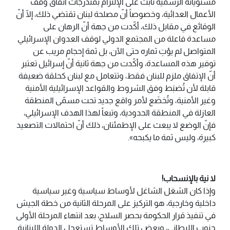
مستوياته الرسمية ثابت على الإلتزام بمندرجات اتفاق وقف
الأعمال العدائية، وخصوصاً أنّ مصلحة لبنان تقتضي ذلك، إلّا أنّ
الوقائع في مقابل ذلك، أكّدت من جهة أنّ الرهان على
مساعدة فاعلة من المجتمع الدولي لوقف العدوان الإسرائيلي
المتواصل لم يؤتِ ثماره حتى الآن، بل ثمة إحجام مريب عن
توفير هذه المساعدة، وأكّدت من جهة ثانية أنّ إسرائيل تعتبر
أنّ الإتفاق ملزم للبنان فقط، وتتعامل مع لبنان كحلقة ضعيفة
قابلة لأن تُضبَط وفق الشروط والقواعد الإسرائيلية الأمنية
وغير الأمنية، وتُخضَع لأمر واقع جديد تحت مسمّى المنطقة
العازلة في المنطقة الحدودية، وتبعاً لهذا الهدف الإسرائيلي،
فإنّ الوضع لا يبعث على الإطمئنان، ذلك أنّ احتمالات التصعيد
كبيرة، وليس ثمة ما يكبحه».
لا نية بالإنسحاب!
وإذا كان الشغل الشاغل لأوساط سياسية وغير سياسية
داخلية وخارجية، هو التركيز على المرحلة الثانية من خطة الجيش
في تنفيذ قرار الحكومة بحصر السلاح، بعد انتهاء المرحلة الأولى
جنوب الليطاني، وبعض تلك الأوساط تستعجل الدولة اللبنانية