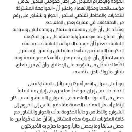
المودة والإحترام المتبادل في إطار حكومتَي البلدَين بكامل
مؤسساتهما ومكوّناتهما». واعتبر أنّ «المواجهة المشتركة
للتحدّيات والمخاطر تقتضي استمرار الحوار والتشاور على رغم
من الاختلافات في مقاربة بعض الملفات».
وشدّد على أنّ «إيران مهتمة باستقلال ووحدة لبنان وسيادته،
وأنّ الدفاع عنه هو مسؤولية ملقاة على عاتق الحكومة
اللبنانية»، معتبراً أنّ «وحدة الطوائف اللبنانية تحت سقف
الحكومة اللبنانية من شأنها حماية لبنان وتحقيق الإستقرار
فيه»، لافتاً إلى أنّ «إيران تدعم «حزب الله» كمجموعة مقاومة،
لكنّها لا تتدخّل في شؤونه على الإطلاق. وأنّ أي قرار يتعلّق
بلبنان متروك للحزب نفسه».
ورداً على سؤال، اتهم أميركا وإسرائيل بالمشاركة في
الاحتجاجات في إيران، موضّحاً: «ما يجري في إيران مشابه لما
حصل في السنوات الماضية في الشوارع اللبنانية، والسبب كان
ارتفاع أسعار العملات الصعبة ممّا دفع الناس إلى الخروج إلى
الشوارع والتظاهر، وحالياً الحكومة بدأت بالحوار والتشاور مع
كافة المكوّنات لتسوية هذه المشاكل. إلّا أنّ هناك فَرقاً بين ما
حصل سابقاً وما يحصل حالياً، وهو ما صرّح به الأميركيّون