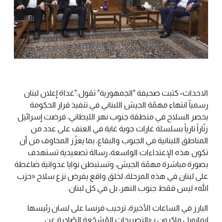
الاحداث- كتبت صحيفة "الجمهورية" تقول:"غداة إعلان لبنان
رسمياً انتهاء مهمّة الجيش اللبناني في تنفيذ قرار الحكومة
بحصر السلاح في منطقة جنوب نهر الليطاني، فرضت إسرائيل
زنّاراً نارياً بسلسلة غارات جوية غاية في العنف على عدد من
المناطق اللبنانية في الجنوب والبقاع، بما يعزّز المخاوف من أن
تكون هذه الإعتداءات الواسعة، رسالة تصعيدية تستهدف
بصورة مباشرة مهمّة الجيش، وتستبطن نوايا عدوانية ضاغطة
على لبنان في هذه المرحلة، لخلق واقع يفرض نزع سلاح «حزب
الله» ليس فقط جنوب النهر، بل في كل لبنان.
البارز في الساعات الأخيرة، ترحيب فرنسا على لسان رئيسها
إيمانويل ماكرون بـ«التصريحات المُشجّعة الصّادرة عن