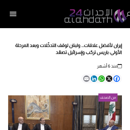
إيران لأفضل علاقات... ولبنان لوقف التدخّلات وبعد المرحلة
الأولى: باريس ترحّب وإسرائيل تصعّد
منذ 6 أشهر
Email
LinkedIn
WhatsApp
Facebook
X
من الصحف