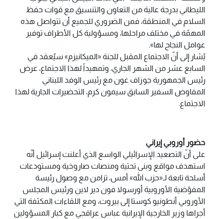
الليطاني بدرجة عالية من التعاون والتنسيق مع قوات حفظ
السلام في المنطقة، فمن الضروري للجميع أن تتواصل هذه
المهمّة في مختلف مراحلها، ومسؤولية كل الأطراف توفير
عوامل النجاح لها».
يُشار إلى أنّ الاجتماع المقبل للجنة «الميكانيزم» سيُعقد في
السابع عشر من الشهر الجاري، وتمهيداً لهذا الاجتماع، عرض
رئيس الجمهورية جوزاف عون مع رئيس الوفد اللبناني
المفاوض السفير السابق سيمون كرم، التحضيرات الجارية لهذا
الاجتماع.
حضور أوروبي إيراني
على أنّ التصعيد الإسرائيلي الواسع الذي أعلنت إسرائيل أنّه
استهدف مواقع وبنى تحتية ومنصات صاروخية ومستودعات
أسلحة تابعة لـ«حزب الله» أمس، تزامن مع وصول رئيسة
المفوّضية الأوروبية أورسولا فون دير لاين ورئيس المجلس
الأوروبي أنطونيو كوستا إلى بيروت، ومع اللقاءات المكثفة التي
أجراها وزير الخارجية الإيرانية عباس عراقجي مع كبار المسؤولين