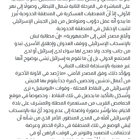
على المباشرة في المرحلة الثانية شمال الليطاني وصولاً إلى نهر
الأولي، إلّا أنّ المعطيات العسكرية في المنطقة الحدودية تُبرز
ما يبدو أنّه عمل دؤوب ومتواصل من قِبل الجيش الإسرائيلي
لتثبيت الإحتلال في المنطقة الحدودية.
وأبلغ مصدر أمني إلى «الجمهورية»: «إنّ مطالبة لبنان
بالإنسحاب الإسرائيلي ووقف العدوان وإطلاق الأسرى، تبدو
من جانب واحد، ولا صدى لها سواء لدى إسرائيل أو لدى
المجتمع الدولي، بل إنّ ما تقوم به إسرائيل يَشي بوضوح أنّها
غير معنية بالإستجابة للطلب اللبناني».
ويؤكّد ذلك، وفق المصدر الأمني: «ما رُصد في الآونة الأخيرة
من أعمال تدشين وتحصين كبيرة جداً يقوم بها الجيش
الإسرائيلي في النقاط المحتلة - وقوات «اليونيفيل» ترى
وتُسجّل بالتأكيد ما يحصل في تلك النقاط - وخصوصاً في موقع
الحمامص القريب من مستعمرة المطلة والمشرف على بلدة
الخيام، بما يؤشّر بصورة واضحة إلى عدم وجود أيّ نية بالإنسحاب
الإسرائيلي أقلّه في المدى المنظور، الأمر الذي من شأنه أن
يُبقي الوضع في تلك المنطقة في دائرة الخطر وعرضة
لاحتمالات التصعيد والتوتير في الوقت الراهن أو في