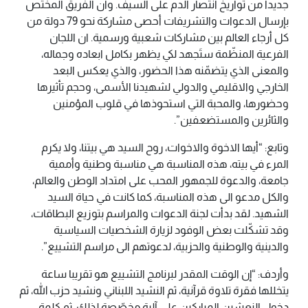
جديدا من تواريخ انتصار الدم على السيف. وان الفريق المختص
بإرسال الدعوات والتشريفات أحصى مشاركة نحو 79 دولة من
كل أرجاء العالم بين مشاركات شعبية ورسمية. ان اللجان
الفرعية المنظّمة ستَجهد لكي يظهر بكامل ابعاده وجماله،
والمعنى الذي يتضمّنه هذا الحضور، والذي يعكس البعد
الخارجي والاقليمي والدولي لشهيدنا الأسمى، وحجم تأثيرها
وحضورها، والمحبة التي استحوذها في قلوب المؤمنين
والثائرين والمستضعفين”.
وتابع: “أيها الاخوة والاخوات، روح السيد هي بيتنا، ولا يكرم
المرء في بيته، هذه المناسبة هي مناسبة وطنية وأممية
جامعة، والدعوة للجمهور المحب على امتداد الوطن والعالم،
والكل مدعو الى هذه المناسبة، كما كانت في حياة السيد
الشهيد. لقد بدأت لجنة الدعوات والمراسم بتوزيع البطاقات،
وقد تشكّلت بعض الوفود لزيارة الشخصيات السياسية
والدينية والوطنية والحزبية، لدعوتهم الى مراسم التشييع”.
وأردف: “إن الوقت المقدر لبرنامج التشييع هو تقريبا ساعة
يتخللها فقرة تلاوة قرآنية، ثم النشيد اللبناني ونشيد حزب الله، ثم
دخول النعشين المباركين على آلية مخصّصة لذلك، ثم كلمة