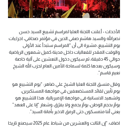
الأحداث - أعلنت اللجنة العليا لمراسم تشييع السيد حسن
نصرالله والسيد هاشم صفي الدين في مؤتمر صحافي، اجراءات
يوم التشييع، مشيرة الى أن “المراسم ستبدأ عند الأولى
والوقت المقدر للفعاليات داخل مدينة كميل شمعون الرياضية
حوالي 45 دقيقة، ثم سيكون دخول النعشين على آلية خاصة
وسيكون بعدها كلمة لسماحة الأمين العام لحزب الله الشيخ
نعيم قاسم”.
وقال منسق اللجنة العليا الشيخ علي ضاهر: “يوم التشييع هو
يوم تأبين لقائد المستضعفين في مواجهة المستكبرين،
ولشهيد الانسانية في مواجهة الإمبريالية. هذا التشييع هو
يومٌ بحجم الوطن، يومٌ يجمع ولا يفرّق، وشعار “إنا على العهد”
يعني أننا متمسكون حتى الرمق الاخير بأمانة السيد”.
اضاف: “إن الثالث والعشرين من شباط عام 2025 سيصنع تاريخا