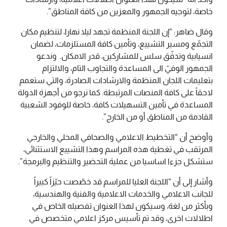
خاصة، لتوجيه الجمهور والمعزين من كافة المناطق”.
وقال ضاهر: “إن اللجنة المنظمة تجهد ليلا نهارا، لتنظيم مكان
التجمّع ومسير التشييع، وتأمين كافة المستلزمات، لضمان
انسيابية وتدفّق سلس للمشاركين، قدر الامكان. وندعو
الجمهور الوفيّ الى المساعدة والتجاوب التام، والالتزام
بتعليمات اللجان المنظمة والارشادات الصادرة، والتي ستعمم
لاحقاً على كافة المنصات المرتبطة. كما نرجو من أجهزة الدولة
المساعدة في تأمين التسهيلات كافة، خاصة للوفود الشعبية
القادمة من المناطق أو من الخارج”.
وأوضح أن “التخطيط الاعلامي والصحافي المحلي والخارجي
المرتقب في تغطية هذه المراسم وهذا التشييع الاستثنائي،
ستشكل جزءا اساسيا من عملية التحضير والتنظيم والبرمجة”.
وأشار إلى أن “اللجنة العليا للمراسم قد خصّصت حيّزاً كبيراً
للجانب الاعلامي والخدمات الاعلامية والفنية والهندسية،
وبأكثر من لغة، وسيكون لهذا العنوان تفصيله الخاص في
اطلالات اخرى، وقد تم تأسيس مركز اعلامي متخصص في