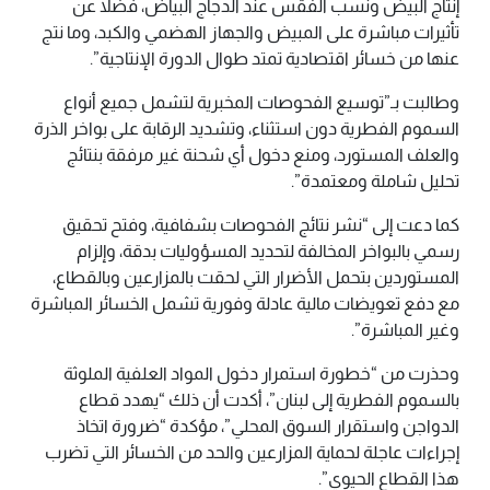
إنتاج البيض ونسب الفقس عند الدجاج البياض، فضلا عن
تأثيرات مباشرة على المبيض والجهاز الهضمي والكبد، وما نتج
عنها من خسائر اقتصادية تمتد طوال الدورة الإنتاجية”.
وطالبت بـ”توسيع الفحوصات المخبرية لتشمل جميع أنواع
السموم الفطرية دون استثناء، وتشديد الرقابة على بواخر الذرة
والعلف المستورد، ومنع دخول أي شحنة غير مرفقة بنتائج
تحليل شاملة ومعتمدة”.
كما دعت إلى “نشر نتائج الفحوصات بشفافية، وفتح تحقيق
رسمي بالبواخر المخالفة لتحديد المسؤوليات بدقة، وإلزام
المستوردين بتحمل الأضرار التي لحقت بالمزارعين وبالقطاع،
مع دفع تعويضات مالية عادلة وفورية تشمل الخسائر المباشرة
وغير المباشرة”.
وحذرت من “خطورة استمرار دخول المواد العلفية الملوثة
بالسموم الفطرية إلى لبنان”، أكدت أن ذلك “يهدد قطاع
الدواجن واستقرار السوق المحلي”، مؤكدة “ضرورة اتخاذ
إجراءات عاجلة لحماية المزارعين والحد من الخسائر التي تضرب
هذا القطاع الحيوي”.