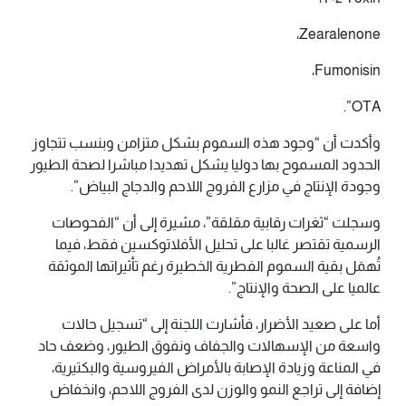
Zearalenone،
Fumonisin،
OTA”.
وأكدت أن “وجود هذه السموم بشكل متزامن وبنسب تتجاوز
الحدود المسموح بها دوليا يشكل تهديدا مباشرا لصحة الطيور
وجودة الإنتاج في مزارع الفروج اللاحم والدجاج البياض”.
وسجلت “ثغرات رقابية مقلقة”، مشيرة إلى أن “الفحوصات
الرسمية تقتصر غالبا على تحليل الأفلاتوكسين فقط، فيما
تُهمَل بقية السموم الفطرية الخطيرة رغم تأثيراتها الموثقة
عالميا على الصحة والإنتاج”.
أما على صعيد الأضرار، فأشارت اللجنة إلى “تسجيل حالات
واسعة من الإسهالات والجفاف ونفوق الطيور، وضعف حاد
في المناعة وزيادة الإصابة بالأمراض الفيروسية والبكتيرية،
إضافة إلى تراجع النمو والوزن لدى الفروج اللاحم، وانخفاض